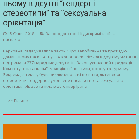
ньому відсутні “гендерні
стереотипи” та “сексуальна
орієнтація”.
15 Січня, 2018
Законодавство
,
Ні дискримінації та
насиллю
Верховна Рада ухвалила закон "Про запобігання та протидію
домашньому насильству". Законопроект №5294 в другому читанні
підтримали 237 народних депутатів. Закон ухвалений в редакції
Комітету з питань сім'ї, молодіжної політики, спорту та туризму.
Зокрема, з тексту було виключено такі поняття, як гендерні
стереотипи, гендерно зумовлене насильство та сексуальна
орієнтація. Як зазначила віце-спікер Ірина
>> Більше