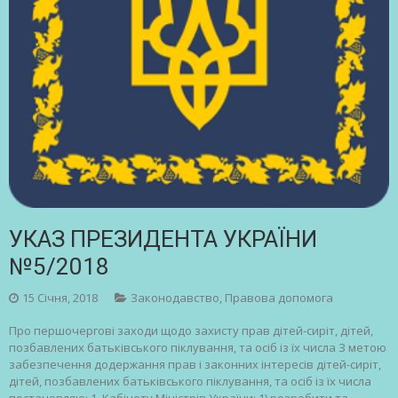
УКАЗ ПРЕЗИДЕНТА УКРАЇНИ
№5/2018
15 Січня, 2018
Законодавство
,
Правова допомога
Про першочергові заходи щодо захисту прав дітей-сиріт, дітей,
позбавлених батьківського піклування, та осіб із їх числа З метою
забезпечення додержання прав і законних інтересів дітей-сиріт,
дітей, позбавлених батьківського піклування, та осіб із їх числа