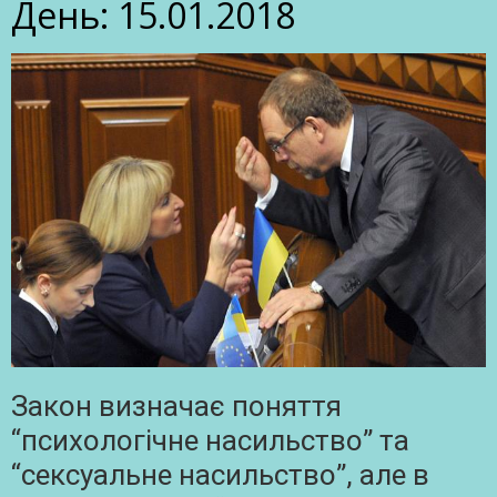
День:
15.01.2018
Закон визначає поняття
“психологічне насильство” та
“сексуальне насильство”, але в