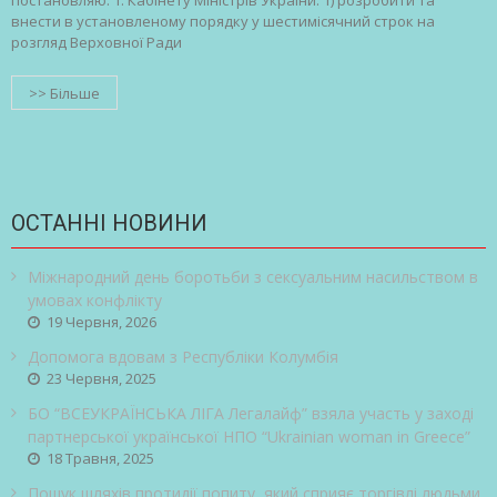
постановляю: 1. Кабінету Міністрів України: 1) розробити та
внести в установленому порядку у шестимісячний строк на
розгляд Верховної Ради
>> Більше
ОСТАННІ НОВИНИ
Міжнародний день боротьби з сексуальним насильством в
умовах конфлікту
19 Червня, 2026
Допомога вдовам з Республіки Колумбія
23 Червня, 2025
БО “ВСЕУКРАЇНСЬКА ЛІГА Легалайф” взяла участь у заході
партнерської української НПО “Ukrainian woman in Greece”
18 Травня, 2025
Пошук шляхів протидії попиту, який сприяє торгівлі людьми