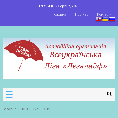
П’ятниця, 7 Серпня, 2026
Головна
Про нас
Контакти
ВСЕУКРАЇНСЬКА ЛІГА ЛЕГАЛАЙФ
Всеукраїнська організація секс-
робітників
Головна
>
2018
>
Січень
>
15