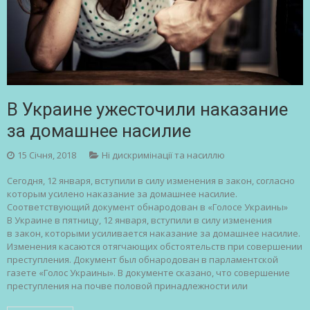
В Украине ужесточили наказание
за домашнее насилие
15 Січня, 2018
Ні дискримінації та насиллю
Сегодня, 12 января, вступили в силу изменения в закон, согласно
которым усилено наказание за домашнее насилие.
Соответствующий документ обнародован в «Голосе Украины»
В Украине в пятницу, 12 января, вступили в силу изменения
в закон, которыми усиливается наказание за домашнее насилие.
Изменения касаются отягчающих обстоятельств при совершении
преступления. Документ был обнародован в парламентской
газете «Голос Украины». В документе сказано, что совершение
преступления на почве половой принадлежности или