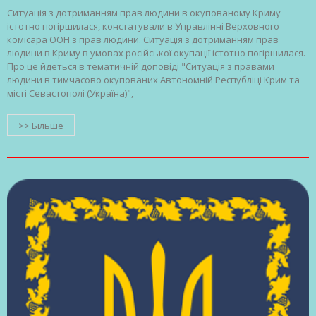
Ситуація з дотриманням прав людини в окупованому Криму
істотно погіршилася, констатували в Управлінні Верховного
комісара ООН з прав людини. Ситуація з дотриманням прав
людини в Криму в умовах російської окупації істотно погіршилася.
Про це йдеться в тематичній доповіді "Ситуація з правами
людини в тимчасово окупованих Автономній Республіці Крим та
місті Севастополі (Україна)",
>> Більше