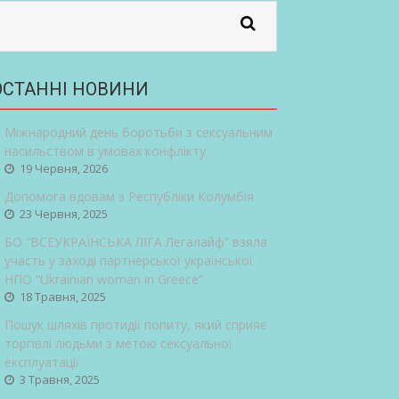
ОСТАННІ НОВИНИ
Міжнародний день боротьби з сексуальним
насильством в умовах конфлікту
19 Червня, 2026
Допомога вдовам з Республіки Колумбія
23 Червня, 2025
БО “ВСЕУКРАЇНСЬКА ЛІГА Легалайф” взяла
участь у заході партнерської української
НПО “Ukrainian woman in Greece”
18 Травня, 2025
Пошук шляхів протидії попиту, який сприяє
торгівлі людьми з метою сексуальної
експлуатації
3 Травня, 2025