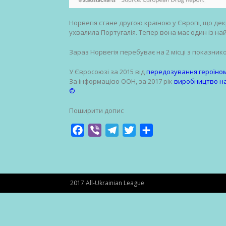
Норвегія стане другою країною у Європі, що дек
ухвалила Португалія. Тепер вона має один із н
Зараз Норвегія перебуває на 2 місці з показник
У Євросоюзі за 2015 від
передозування героїном
За інформацією ООН, за 2017 рік
виробництво нар
©
Поширити допис
Facebook
Viber
Telegram
Twitter
Share
2017 All-Ukrainian League