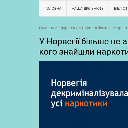
ГОЛОВНА
НАША ДІЯЛЬНІСТЬ
БІБЛІОТ
Головна
>
Здоров'я
>
У Норвегії більше не аре
У Норвегії більше не 
кого знайшли наркот