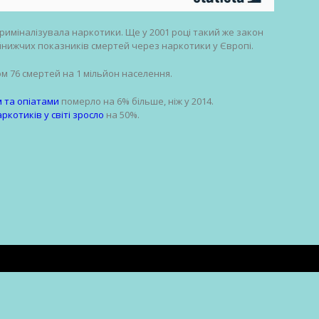
риміналізувала наркотики. Ще у 2001 році такий же закон
айнижчих показників смертей через наркотики у Європі.
ом 76 смертей на 1 мільйон населення.
 та опіатами
померло на 6% більше, ніж у 2014.
котиків у світі зросло
на 50%.