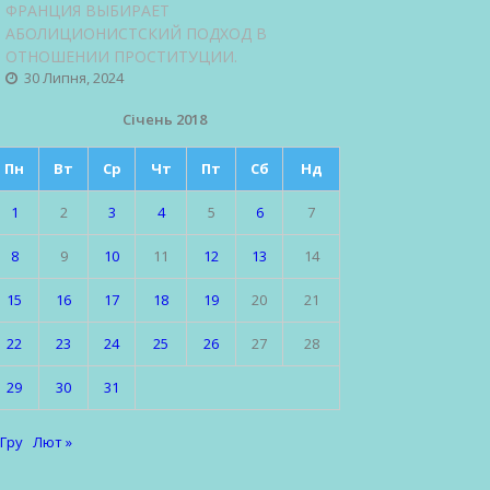
ФРАНЦИЯ ВЫБИРАЕТ
АБОЛИЦИОНИСТСКИЙ ПОДХОД В
ОТНОШЕНИИ ПРОСТИТУЦИИ.
30 Липня, 2024
Січень 2018
Пн
Вт
Ср
Чт
Пт
Сб
Нд
1
2
3
4
5
6
7
8
9
10
11
12
13
14
15
16
17
18
19
20
21
22
23
24
25
26
27
28
29
30
31
 Гру
Лют »