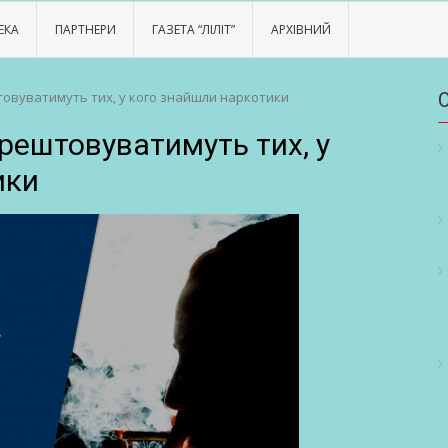
ЕКА
ПАРТНЕРИ
ГАЗЕТА “ЛІЛІТ”
АРХІВНИЙ
штовуватимуть тих, у кого знайшли наркотики
арештовуватимуть тих, у
ики