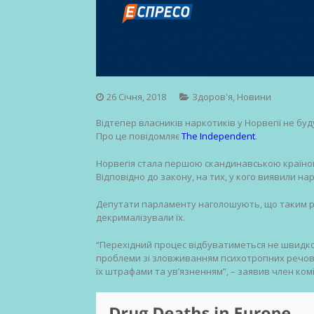
26 Січня, 2018
Здоров'я
,
Новини
Відтепер власників наркотиків у Норвегії не буд
Про це повідомляє
The Independent
.
Норвегія стала першою скандинавською країною
Відповідно до закону, на тих, у кого виявили на
Депутати парламенту наголошують, що таким рі
декрималізували їх.
“Перехідний процес відбуватиметься не швидко, 
проблеми зі зловживанням психотропних речовин
їх штрафами та ув’язненням”, – заявив член ком