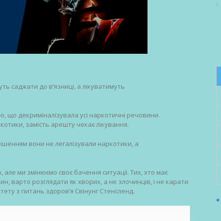
уть саджати до в’язниці, а лікуватимуть
, що декриміналізувала усі наркотичні речовини.
ркотики, замість арешту чекає лікування.
шенням вони не легалізували наркотики, а
але ми змінюємо своє бачення ситуації. Тих, хто має
, варто розглядати як хворих, а не злочинців, і не карати
ітету з питань здоров’я Свінунг Стенсленд.
«