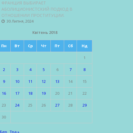
ФРАНЦИЯ ВЫБИРАЕТ
АБОЛИЦИОНИСТСКИЙ ПОДХОД В
ОТНОШЕНИИ ПРОСТИТУЦИИ.
30 Липня, 2024
Квітень 2018
Пн
Вт
Ср
Чт
Пт
Сб
Нд
1
2
3
4
5
6
7
8
9
10
11
12
13
14
15
16
17
18
19
20
21
22
23
24
25
26
27
28
29
30
 Бер
Тра »