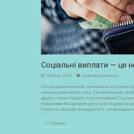
Соціальні виплати — це не
2 Квітня, 2018
Правова допомога
Оподаткування пенсій, починаючи від певної су
ознакою майнового стану. Такий висновок зроби
друкує «Закон і Бізнес». Конституційний Суд Ук
поданнями 48 народних депутатів України щодо в
положень абзаців тринадцятого, чотирнадцято
>> Більше