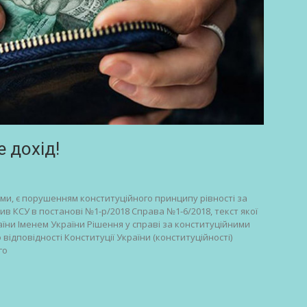
 дохід!
ми, є порушенням конституційного принципу рівності за
в КСУ в постанові №1-р/2018 Справа №1-6/2018, текст якої
раїни Іменем України Рішення у справі за конституційними
ідповідності Конституції України (конституційності)
го