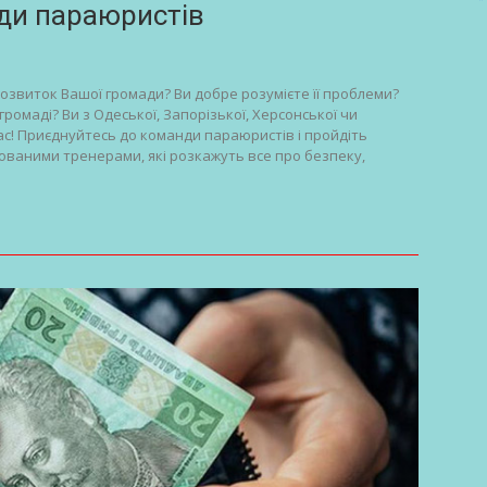
нди параюристів
звиток Вашої громади? Ви добре розумієте її проблеми?
громаді? Ви з Одеської, Запорізької, Херсонської чи
Вас! Приєднуйтесь до команди параюристів і пройдіть
ованими тренерами, які розкажуть все про безпеку,