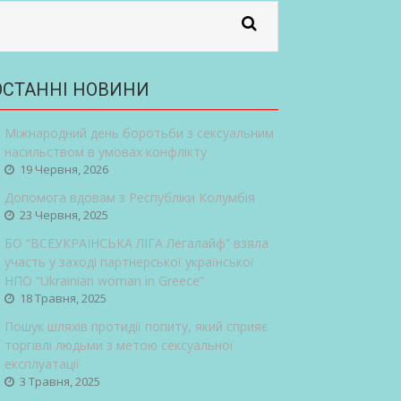
ОСТАННІ НОВИНИ
Міжнародний день боротьби з сексуальним
насильством в умовах конфлікту
19 Червня, 2026
Допомога вдовам з Республіки Колумбія
23 Червня, 2025
БО “ВСЕУКРАЇНСЬКА ЛІГА Легалайф” взяла
участь у заході партнерської української
НПО “Ukrainian woman in Greece”
18 Травня, 2025
Пошук шляхів протидії попиту, який сприяє
торгівлі людьми з метою сексуальної
експлуатації
3 Травня, 2025