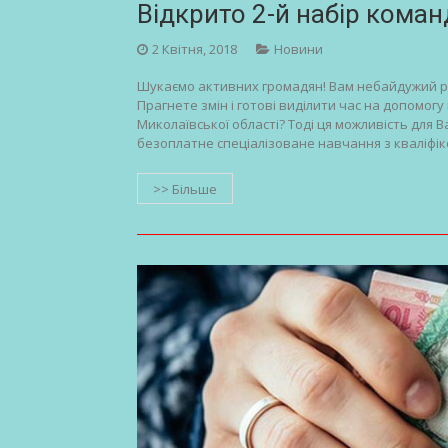
Відкрито 2-й набір кома
2 Квітня, 2018
Новини
Шукаємо активних громадян! Вам небайдужий ро
Прагнете змін і готові виділити час на допомогу 
Миколаївської області? Тоді ця можливість для 
безоплатне спеціалізоване навчання з кваліфік
>> Більше