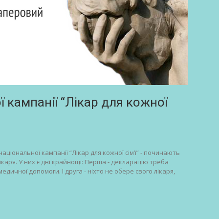
 кампанії “Лікар для кожної
національної кампанії “Лікар для кожної сім’ї” - починають
ікаря. У них є дві крайнощі: Перша - декларацію треба
дичної допомоги. І друга - ніхто не обере свого лікаря,