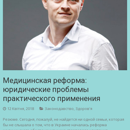
Медицинская реформа:
юридические проблемы
практического применения
12 Квітня, 2018
Законодавство
,
Здоров'я
Резюме. Сегодня, пожалуй, не найдется ни одной семьи, которая
бы не слышала о том, что в Украине началась реформа