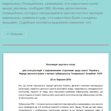
марихуаны. Полицейские, заявившие, что наркотики съели
мыши, уволены, сообщает ВВС. Восемь аргентинских
полицейских, которых заподозрили в причастности к пропаже
марихуаны, заявили в суде, что наркотики были «съедены
мышами». Судебные эксперты выразили сомнение, что
>> Більше