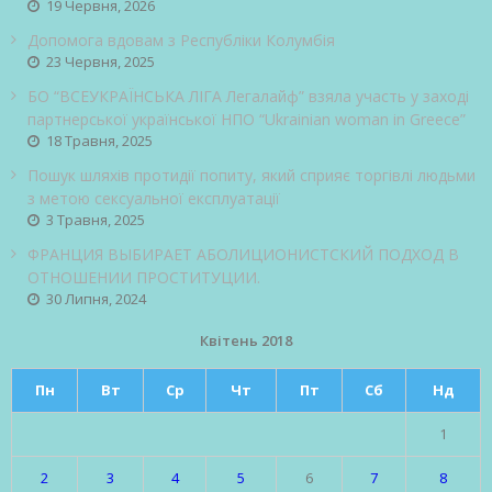
19 Червня, 2026
Допомога вдовам з Республіки Колумбія
23 Червня, 2025
БО “ВСЕУКРАЇНСЬКА ЛІГА Легалайф” взяла участь у заході
партнерської української НПО “Ukrainian woman in Greece”
18 Травня, 2025
Пошук шляхів протидії попиту, який сприяє торгівлі людьми
з метою сексуальної експлуатації
3 Травня, 2025
ФРАНЦИЯ ВЫБИРАЕТ АБОЛИЦИОНИСТСКИЙ ПОДХОД В
ОТНОШЕНИИ ПРОСТИТУЦИИ.
30 Липня, 2024
Квітень 2018
Пн
Вт
Ср
Чт
Пт
Сб
Нд
1
2
3
4
5
6
7
8