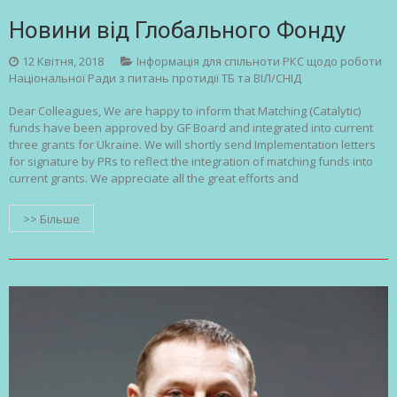
Новини від Глобального Фонду
12 Квітня, 2018
Інформація для спільноти РКС щодо роботи
Національної Ради з питань протидії ТБ та ВІЛ/СНІД
Dear Colleagues, We are happy to inform that Matching (Catalytic)
funds have been approved by GF Board and integrated into current
three grants for Ukraine. We will shortly send Implementation letters
for signature by PRs to reflect the integration of matching funds into
current grants. We appreciate all the great efforts and
>> Більше