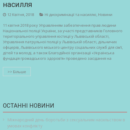
насилля
12 Квітня, 2018
Ні дискримінації та насиллю
,
Новини
11 квітня 2018 року Управлінням забезпечення прав людини
Національної поліції України, за участі представників Головного
територіального управління юстиції у Львівській області,
Управління патрульної поліції у Львівській області, дільничих
офіцерів, Львівського міського центру соціальних служб для сім’ї,
дітей та молоді, а також Благодійної організації «Українська
фундація громадського здоров’я» проведено засідання на
>> Більше
ОСТАННІ НОВИНИ
Міжнародний день боротьби з сексуальним насильством в
умовах конфлікту