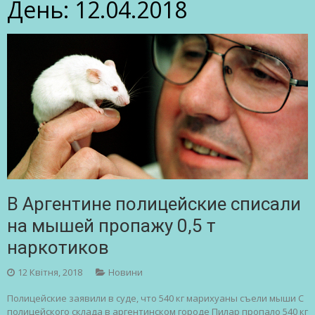
День:
12.04.2018
В Аргентине полицейские списали
на мышей пропажу 0,5 т
наркотиков
12 Квітня, 2018
Новини
Полицейские заявили в суде, что 540 кг марихуаны съели мыши С
полицейского склада в аргентинском городе Пилар пропало 540 кг