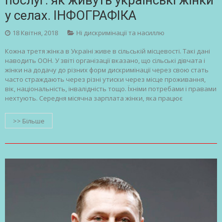
у селах. ІНФОГРАФІКА
18 Квітня, 2018
Ні дискримінації та насиллю
Кожна третя жінка в Україні живе в сільській місцевості. Такі дані
наводить ООН. У звіті організації вказано, що сільські дівчата і
жінки на додачу до різних форм дискримінації через свою стать
часто страждають через різні утиски через місце проживання,
вік, національність, інвалідність тощо. Їхніми потребами і правами
нехтують. Середня місячна зарплата жінки, яка працює
>> Більше