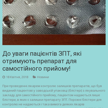
До уваги пацієнтів ЗПТ, які
отримують препарат для
самостійного прийому!
18 Квітня, 2018
Новини
При проведенні лікарем контролю залишків препаратів, що був
виданий пацієнтові у заводській упаковці (блістері) з лікувального
закладу для самостійного прийому, пацієнтом надаються лише
блістери, в яких є залишки препарату ЗПТ. Порожні блістери для
контролю не надаються і така вимога деяких лікарів