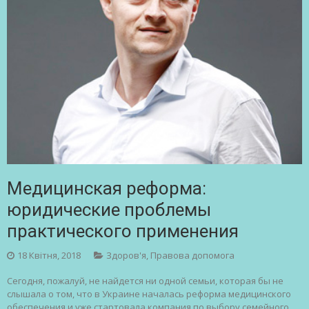
Медицинская реформа:
юридические проблемы
практического применения
18 Квітня, 2018
Здоров'я
,
Правова допомога
Сегодня, пожалуй, не найдется ни одной семьи, которая бы не
слышала о том, что в Украине началась реформа медицинского
обеспечения и уже стартовала компания по выбору семейного