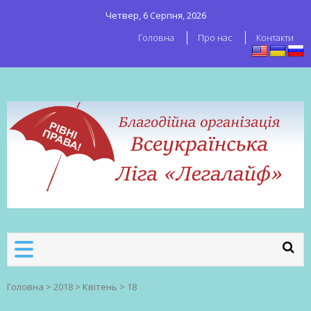
Четвер, 6 Серпня, 2026
Головна
Про нас
Контакти
ВСЕУКРАЇНСЬКА ЛІГА ЛЕГАЛАЙФ
Всеукраїнська організація секс-
робітників
Головна
>
2018
>
Квітень
>
18