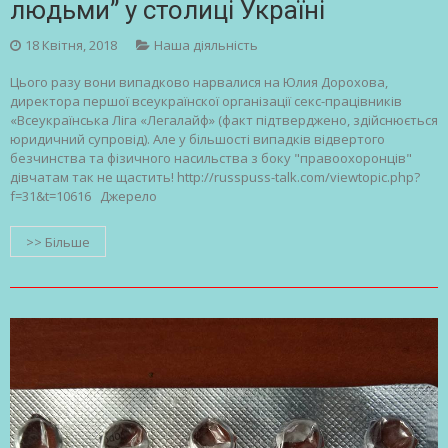
людьми” у столиці Україні
18 Квітня, 2018
Наша діяльність
Цього разу вони випадково нарвалися на Юлия Дорохова,
директора першої всеукраїнскої організації секс-працівників
«Всеукраїнська Ліга «Легалайф» (факт підтверджено, здійснюється
юридичний супровід). Але у більшості випадків відвертого
безчинства та фізичного насильства з боку "правоохоронців"
дівчатам так не щастить! http://russpuss-talk.com/viewtopic.php?
f=31&t=10616 Джерело
>> Більше