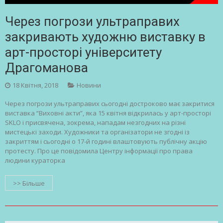
Через погрози ультраправих
закривають художню виставку в
арт-просторі університету
Драгоманова
18 Квітня, 2018
Новини
Через погрози ультраправих сьогодні достроково має закритися
виставка “Виховнi акти”, яка 15 квітня відкрилась у арт-просторi
SKLO і присвячена, зокрема, нападам незгодних на різні
мистецькі заходи. Художники та організатори не згодні із
закриттям і сьогодні о 17-й годині влаштовують публічну акцію
протесту. Про це повідомила Центру інформації про права
людини кураторка
>> Більше