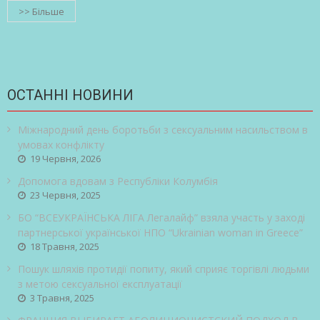
>> Більше
ОСТАННІ НОВИНИ
Міжнародний день боротьби з сексуальним насильством в
умовах конфлікту
19 Червня, 2026
Допомога вдовам з Республіки Колумбія
23 Червня, 2025
БО “ВСЕУКРАЇНСЬКА ЛІГА Легалайф” взяла участь у заході
партнерської української НПО “Ukrainian woman in Greece”
18 Травня, 2025
Пошук шляхів протидії попиту, який сприяє торгівлі людьми
з метою сексуальної експлуатації
3 Травня, 2025