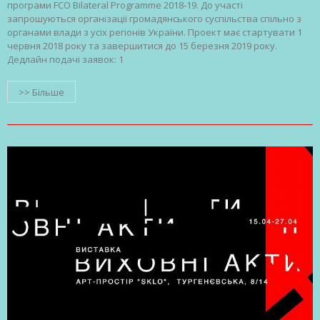
програми FCO Bilateral Programme 2018-19. До участі
запрошуються організації громадянського суспільства спільно з
органами влади з усіх регіонів України. Проект має стартувати 1
червня 2018 року та завершитися до 15 березня 2019 року.
Дедлайн подачі заявок: 1
>> Більше