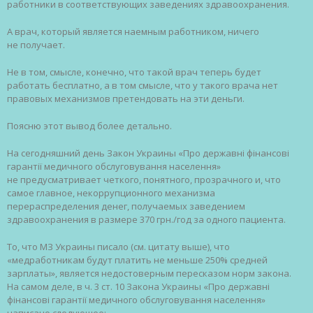
работники в соответствующих заведениях здравоохранения.
А врач, который является наемным работником, ничего
не получает.
Не в том, смысле, конечно, что такой врач теперь будет
работать бесплатно, а в том смысле, что у такого врача нет
правовых механизмов претендовать на эти деньги.
Поясню этот вывод более детально.
На сегодняшний день Закон Украины «Про державні фінансові
гарантії медичного обслуговування населення»
не предусматривает четкого, понятного, прозрачного и, что
самое главное, некоррупционного механизма
перераспределения денег, получаемых заведением
здравоохранения в размере 370 грн./год за одного пациента.
То, что МЗ Украины писало (см. цитату выше), что
«медработникам будут платить не меньше 250% средней
зарплаты», является недостоверным пересказом норм закона.
На самом деле, в ч. 3 ст. 10 Закона Украины «Про державні
фінансові гарантії медичного обслуговування населення»
написано следующее: