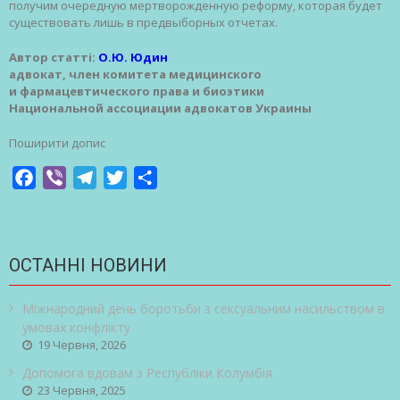
получим очередную мертворожденную реформу, которая будет
существовать лишь в предвыборных отчетах.
Автор статті:
О.Ю. Юдин
адвокат, член комитета медицинского
и фармацевтического права и биоэтики
Национальной ассоциации адвокатов Украины
Поширити допис
Facebook
Viber
Telegram
Twitter
Share
ОСТАННІ НОВИНИ
Міжнародний день боротьби з сексуальним насильством в
умовах конфлікту
19 Червня, 2026
Допомога вдовам з Республіки Колумбія
23 Червня, 2025