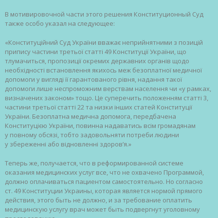
В мотивировочной части этого решения Конституционный Суд
также особо указал на следующее:
«Конституційний Суд України вважає неприйнятними з позицій
припису частини третьої статті 49 Конституції України, що
тлумачиться, пропозиції окремих державних органів щодо
необхідності встановлення якихось меж безоплатної медичної
допомоги у вигляді її гарантованого рівня, надання такої
допомоги лише неспроможним верствам населення чи «у рамках,
визначених законом» тощо. Це суперечить положенням статті 3,
частини третьої статті 22 та низки інших статей Конституції
України. Безоплатна медична допомога, передбачена
Конституцією України, повинна надаватись всім громадянам
у повному обсязі, тобто задовольняти потреби людини
у збереженні або відновленні здоров’я.»
Теперь же, получается, что в реформированной системе
оказания медицинских услуг все, что не охвачено Программой,
должно оплачиваться пациентом самостоятельно. Но согласно
ст. 49 Конституции Украины, которая является нормой прямого
действия, этого быть не должно, и за требование оплатить
медицинскую услугу врач может быть подвергнут уголовному