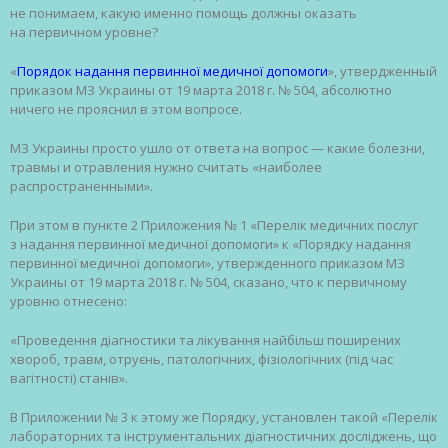
не понимаем, какую именно помощь должны оказать
на первичном уровне?
«
Порядок надання первинної медичної допомоги
», утвердженный
приказом МЗ Украины от 19 марта 2018 г. № 504, абсолютно
ничего не прояснил в этом вопросе.
МЗ Украины просто ушло от ответа на вопрос — какие болезни,
травмы и отравления нужно считать «наиболее
распространенными».
При этом в пункте 2 Приложения № 1 «Перелік медичних послуг
з надання первинної медичної допомоги» к «Порядку надання
первинної медичної допомоги», утвержденного приказом МЗ
Украины от 19 марта 2018 г. № 504, сказано, что к первичному
уровню отнесено:
«Проведення діагностики та лікування найбільш поширених
хвороб, травм, отруєнь, патологічних, фізіологічних (під час
вагітності) станів».
В Приложении № 3 к этому же Порядку, установлен такой «Перелік
лабораторних та інструментальних діагностичних досліджень, що