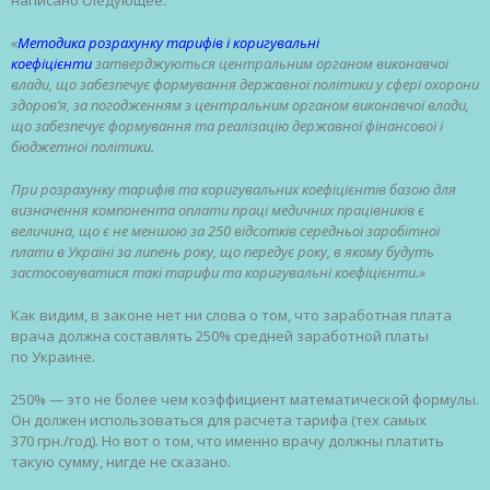
«
Методика розрахунку тарифів і коригувальні
коефіцієнти
затверджуються центральним органом виконавчої
влади, що забезпечує формування державної політики у сфері охорони
здоров’я, за погодженням з центральним органом виконавчої влади,
що забезпечує формування та реалізацію державної фінансової і
бюджетної політики.
При розрахунку тарифів та коригувальних коефіцієнтів базою для
визначення компонента оплати праці медичних працівників є
величина, що є не меншою за 250 відсотків середньої заробітної
плати в Україні за липень року, що передує року, в якому будуть
застосовуватися такі тарифи та коригувальні коефіцієнти.»
Как видим, в законе нет ни слова о том, что заработная плата
врача должна составлять 250% средней заработной платы
по Украине.
250% — это не более чем коэффициент математической формулы.
Он должен использоваться для расчета тарифа (тех самых
370 грн./год). Но вот о том, что именно врачу должны платить
такую сумму, нигде не сказано.