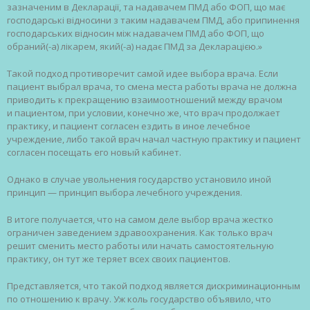
зазначеним в Декларації, та надавачем ПМД або ФОП, що має
господарські відносини з таким надавачем ПМД, або припинення
господарських відносин між надавачем ПМД або ФОП, що
обраний(-а) лікарем, який(-а) надає ПМД за Декларацією.»
Такой подход противоречит самой идее выбора врача. Если
пациент выбрал врача, то смена места работы врача не должна
приводить к прекращению взаимоотношений между врачом
и пациентом, при условии, конечно же, что врач продолжает
практику, и пациент согласен ездить в иное лечебное
учреждение, либо такой врач начал частную практику и пациент
согласен посещать его новый кабинет.
Однако в случае увольнения государство установило иной
принцип — принцип выбора лечебного учреждения.
В итоге получается, что на самом деле выбор врача жестко
ограничен заведением здравоохранения. Как только врач
решит сменить место работы или начать самостоятельную
практику, он тут же теряет всех своих пациентов.
Представляется, что такой подход является дискриминационным
по отношению к врачу. Уж коль государство объявило, что