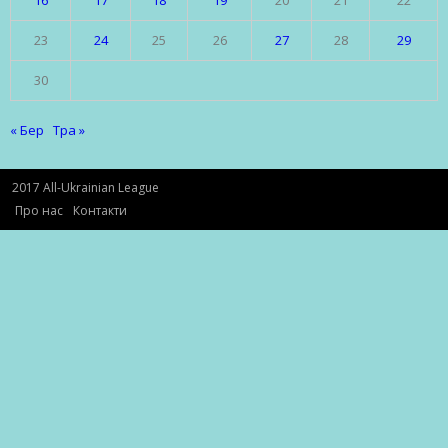
16
17
18
19
20
21
22
23
24
25
26
27
28
29
30
« Бер
Тра »
2017 All-Ukrainian League
Про нас
Контакти