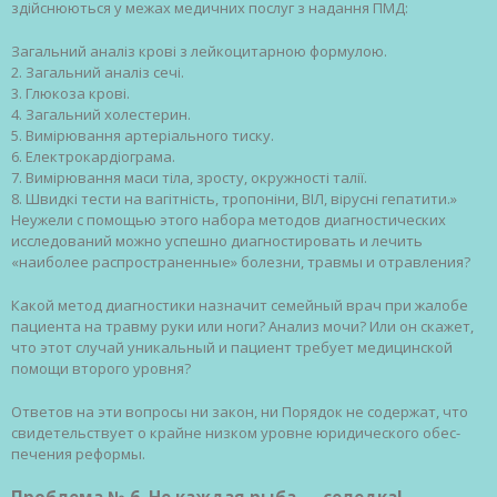
здійснюються у межах медичних послуг з надання ПМД:
Загальний аналіз крові з лейкоцитарною формулою.
2. Загальний аналіз сечі.
3. Глюкоза крові.
4. Загальний холестерин.
5. Вимірювання артеріального тиску.
6. Електрокардіограма.
7. Вимірювання маси тіла, зросту, окружності талії.
8. Швидкі тести на вагітність, тропоніни, ВІЛ, вірусні гепатити.»
Неужели с помощью этого набора методов диагностических
исследований можно успешно диагностировать и лечить
«наиболее распространенные» болезни, травмы и отравления?
Какой метод диагностики назначит семейный врач при жалобе
пациента на травму руки или ноги? Анализ мочи? Или он скажет,
что этот случай уникальный и пациент требует медицинской
помощи второго уровня?
Ответов на эти вопросы ни закон, ни Порядок не содержат, что
свидетельствует о крайне низком уровне юридического обес­
печения реформы.