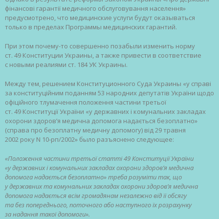
фінансові гарантії медичного обслуговування населення»
предусмотрено, что медицинские услуги будут оказываться
только в пределах Программы медицинских гарантий.
При этом почему-то совершенно позабыли изменить норму
ст. 49 Конституции Украины, а также привести в соответствие
с новыми реалиями ст. 184 УК Украины.
Между тем, решением Конституционного Суда Украины «у справі
за конституційним поданням 53 народних депутатів України щодо
офіційного тлумачення положення частини третьої
ст. 49 Конституції України «у державних і комунальних закладах
охорони здоров’я медична допомога надається безоплатно»
(справа про безоплатну медичну допомогу) від 29 травня
2002 року N 10-рп/2002» было разъяснено следующее:
«Положення частини третьої статті 49 Конституції України
«у державних і комунальних закладах охорони здоров’я медична
допомога надається безоплатно» треба розуміти так, що
у державних та комунальних закладах охорони здоров’я медична
допомога надається всім громадянам незалежно від її обсягу
та без попереднього, поточного або наступного їх розрахунку
за надання такої допомоги».