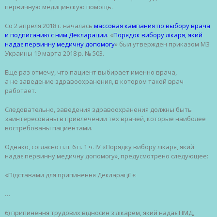
первичную медицинскую помощь.
Со 2 апреля 2018 г. началась
массовая кампания по выбору врача
и подписанию с ним Декларации
. «
Порядок вибору лікаря, який
надає первинну медичну допомогу
» был утвержден приказом МЗ
Украины 19 марта 2018 р. № 503.
Еще раз отмечу, что пациент выбирает именно врача,
а не заведение здравоохранения, в котором такой врач
работает.
Следовательно, заведения здравоохранения должны быть
заинтересованы в привлечении тех врачей, которые наиболее
востребованы пациентами.
Однако, согласно п.п. 6 п. 1 ч. IV «Порядку вибору лікаря, який
надає первинну медичну допомогу», предусмотрено следующее:
«Підставами для припинення Декларації є:
…
6) припинення трудових відносин з лікарем, який надає ПМД,