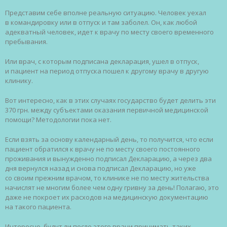
Представим себе вполне реальную ситуацию. Человек уехал
в командировку или в отпуск и там заболел. Он, как любой
адекватный человек, идет к врачу по месту своего временного
пребывания.
Или врач, с которым подписана декларация, ушел в отпуск,
и пациент на период отпуска пошел к другому врачу в другую
клинику.
Вот интересно, как в этих случаях государство будет делить эти
370 грн. между субъектами оказания первичной медицинской
помощи? Методологии пока нет.
Если взять за основу календарный день, то получится, что если
пациент обратился к врачу не по месту своего постоянного
проживания и вынужденно подписал Декларацию, а через два
дня вернулся назад и снова подписал Декларацию, но уже
со своим прежним врачом, то клинике не по месту жительства
начислят не многим более чем одну гривну за день! Полагаю, это
даже не покроет их расходов на медицинскую документацию
на такого пациента.
Интересно, будут ли после этого врачи принимать таких