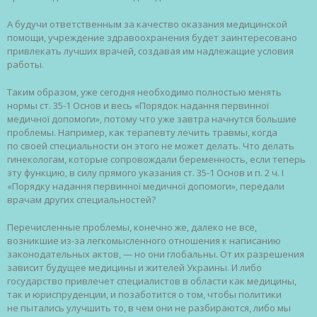
А будучи ответственным за качество оказания медицинской
помощи, учреждение здравоохранения будет заинтересовано
привлекать лучших врачей, создавая им надлежащие условия
работы.
Таким образом, уже сегодня необходимо полностью менять
нормы ст. 35-1 Основ и весь «Порядок надання первинної
медичної допомоги», потому что уже завтра начнутся большие
проблемы. Например, как терапевту лечить травмы, когда
по своей специальности он этого не может делать. Что делать
гинекологам, которые сопровождали беременность, если теперь
эту функцию, в силу прямого указания ст. 35-1 Основ и п. 2 ч. I
«Порядку надання первинної медичної допомоги», передали
врачам других специальностей?
Перечисленные проблемы, конечно же, далеко не все,
возникшие из-за легкомысленного отношения к написанию
законодательных актов, — но они глобальны. От их разрешения
зависит будущее медицины и жителей Украины. И либо
государство привлечет специалистов в области как медицины,
так и юриспруденции, и позаботится о том, чтобы политики
не пытались улучшить то, в чем они не разбираются, либо мы