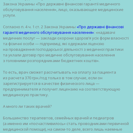
Закона Украины «Про державні фінансові гарантії медичного
обслуговування населення», лицо, оказывающее медицинские
услуги.
Согласно п. 4 ч. 1 ст. 2 Закона Украины
«Про державні фінансові
гарантії медичного обслуговування населення»
: «надавачі
медичних послуг — заклади охорони здоров’я усіх форм власності
та фізичні особи — підприємці, які одержали ліцензію
на провадження господарської діяльності з медичної практики
та уклали договір про медичне обслуговування населення
з головними розпорядниками бюджетних коштів».
То есть, врач сможет рассчитывать на оплату за пациента
из расчета 370 грн./год только в том случае, если он
зарегистрируется в качестве физического лица —
предпринимателя и получит лицензию на соответствующую
медицинскую практику.
А много ли таких врачей?
Большинство терапевтов, семейных врачей и педиатров
(а именно им «посчастливилось» стать проводниками первичной
медицинской помощи), на самом-то деле, всего лишь наемные