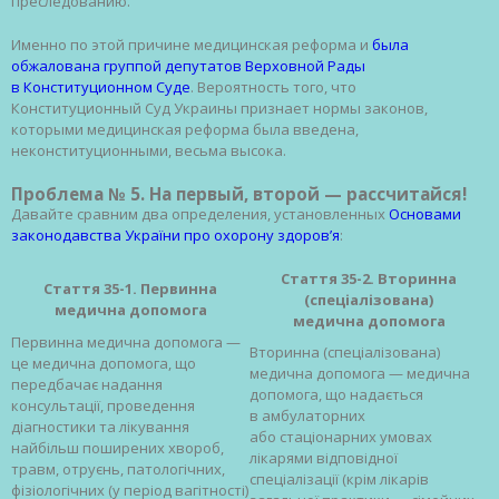
преследованию.
Именно по этой причине медицинская реформа и
была
обжалована группой депутатов Верховной Рады
в Конституционном Суде
. Вероятность того, что
Конституционный Суд Украины признает нормы законов,
которыми медицинская реформа была введена,
неконституционными, весьма высока.
Проблема № 5. На первый, второй — рассчитайся!
Давайте сравним два определения, установленных
Основами
законодавства України про охорону здоров’я
:
Стаття 35-2. Вторинна
Стаття 35-1. Первинна
(спеціалізована)
медична допомога
медична допомога
Первинна медична допомога —
Вторинна (спеціалізована)
це медична допомога, що
медична допомога — медична
передбачає надання
допомога, що надається
консультації, проведення
в амбулаторних
діагностики та лікування
або стаціонарних умовах
найбільш поширених хвороб,
лікарями відповідної
травм, отруєнь, патологічних,
спеціалізації (крім лікарів
фізіологічних (у період вагітності)