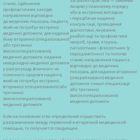
загальної практики — сімейних
станів, здійснення
лікарів) у плановому порядку
профілактичних заходів;
або в екстрених випадках
направлення відповідно
і передбачає надання
до медичних показань пацієнта,
консультації, проведення
який не потребує екстреної
діагностики, лікування,
медичної допомоги, для надання
реабілітації та профілактики
йому вторинної (спеціалізованої)
хвороб, травм, отруєнь,
або третинної
патологічних і фізіологічних (у
(високоспеціалізованої)
період вагітності та пологів)
медичної допомоги; надання
станів; направлення пацієнта
невідкладної медичної допомоги
відповідно до медичних
у разі розладу фізичного чи
показань для надання вторинної
психічного здоров’я пацієнта,
(спеціалізованої) медичної
який не потребує екстреної,
допомоги з іншої спеціалізації
вторинної (спеціалізованої) або
або третинної
третинної
(високоспеціалізованої)
(високоспеціалізованої)
медичної допомоги
медичної допомоги
Если на основании этих определений осуществить
разграничение между первичной и вторичной медицинской
помощью, то получается следующее.