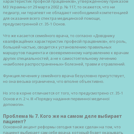
характеристик професій працівників», утвержденному приказом
МЗ Украины от 29 марта 2002 р. № 117, то окажется, что ни
педиатр, ни терапевт не обладают необходимой компетенцией
для оказания всего спектра медицинской помощи,
предусмотренной ст. 35-1 Основ.
Что же касается семейного врача, то согласно «Довіднику
кваліфікаційних характеристик професій працівників», его роль,
большей частью, сводится к установлению правильных
маршрутов пациента и своевременному направлению к врачам
других специальностей, а не к самостоятельному лечению
«наиболее распространенных» болезней, травм и отравлений.
Функция лечения у семейного врача безусловно присутствует,
но она весьма ограничена, что вполне объективно.
Но это в корне отличается от того, что предусмотрено ст. 35-1
Основ и п. 2 ч. III «Порядку надання первинної медичної
допомоги».
Проблема № 7. Кого же на самом деле выбирает
пациент?
Основной акцент реформы сегодня также сделан на том, что
пациент выбирает сам себе врача, который будет оказывать