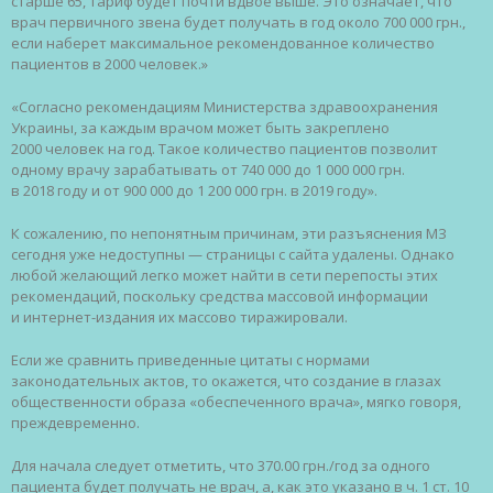
старше 65, тариф будет почти вдвое выше. Это означает, что
врач первичного звена будет получать в год около 700 000 грн.,
если наберет максимальное рекомендованное количество
пациентов в 2000 человек.»
«Согласно рекомендациям Министерства здравоохранения
Украины, за каждым врачом может быть закреплено
2000 человек на год. Такое количество пациентов позволит
одному врачу зарабатывать от 740 000 до 1 000 000 грн.
в 2018 году и от 900 000 до 1 200 000 грн. в 2019 году».
К сожалению, по непонятным причинам, эти разъяснения МЗ
сегодня уже недоступны — страницы с сайта удалены. Однако
любой желающий легко может найти в сети перепосты этих
рекомендаций, поскольку средства массовой информации
и интернет-­издания их массово тиражировали.
Если же сравнить приведенные цитаты с нормами
законодательных актов, то окажется, что создание в глазах
общественности образа «обеспеченного врача», мягко говоря,
преждевременно.
Для начала следует отметить, что 370.00 грн./год за одного
пациента будет получать не врач, а, как это указано в ч. 1 ст. 10