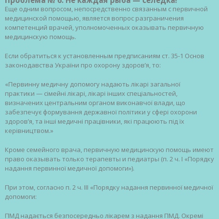
Проблема № 6. Не каждая рыба — селедка!
Еще одним вопросом, непосредственно связанным с первичной
медицинской помощью, является вопрос разграничения
компетенций врачей, уполномоченных оказывать первичную
медицинскую помощь.
Если обратиться к установленным предписаниям ст. 35-1 Основ
законодавства України про охорону здоров’я, то:
«Первинну медичну допомогу надають лікарі загальної
практики — сімейні лікарі, лікарі інших спеціальностей,
визначених центральним органом виконавчої влади, що
забезпечує формування державної політики у сфері охорони
здоров’я, та інші медичні працівники, які працюють під їх
керівництвом.»
Кроме семейного врача, первичную медицинскую помощь имеют
право оказывать только терапевты и педиатры (п. 2 ч. I «Порядку
надання первинної медичної допомоги»).
При этом, согласно п. 2 ч. III «Порядку надання первинної медичної
допомоги:
ПМД надається безпосередньо лікарем з надання ПМД. Окремі