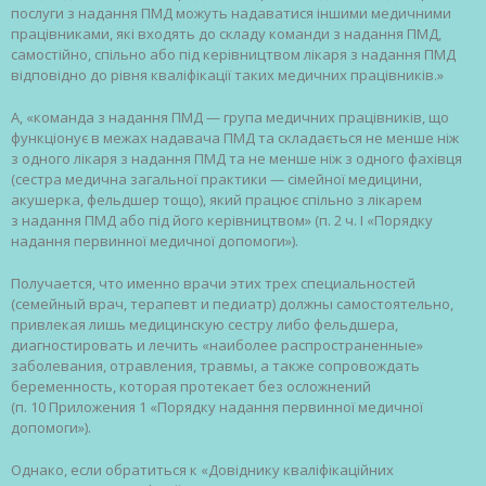
послуги з надання ПМД можуть надаватися іншими медичними
працівниками, які входять до складу команди з надання ПМД,
самостійно, спільно або під керівництвом лікаря з надання ПМД
відповідно до рівня кваліфікації таких медичних працівників.»
А, «команда з надання ПМД — група медичних працівників, що
функціонує в межах надавача ПМД та складається не менше ніж
з одного лікаря з надання ПМД та не менше ніж з одного фахівця
(сестра медична загальної практики — сімейної медицини,
акушерка, фельдшер тощо), який працює спільно з лікарем
з надання ПМД або під його керівництвом» (п. 2 ч. I «Порядку
надання первинної медичної допомоги»).
Получается, что именно врачи этих трех специальностей
(семейный врач, терапевт и педиатр) должны самостоятельно,
привлекая лишь медицинскую сестру либо фельдшера,
диагностировать и лечить «наиболее распространенные»
заболевания, отравления, травмы, а также сопровождать
беременность, которая протекает без осложнений
(п. 10 Приложения 1 «Порядку надання первинної медичної
допомоги»).
Однако, если обратиться к «Довіднику кваліфікаційних