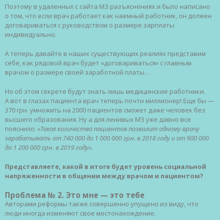
Поэтому в удаленных с сайта МЗ разъяснениях и было написано
о том, что если врач работает как наемный работник, он должен
договариваться с руководством о размере зарплаты
индивидуально.
А теперь давайте в наших существующих реалиях представим
себе, как рядовой врач будет «договариваться» с главным
врачом о размере своей заработной платы…
Но об этом секрете будут знать лишь медицинские работники.
А вот в глазах пациента врач теперь почти миллионер! Еще бы —
370 грн. умножить на 2000 пациентов сможет даже человек без
высшего образования. Ну а для ленивых МЗ уже давно все
пояснило:
«Такое количество пациентов позволит одному врачу
зарабатывать от 740 000 до 1 000 000 грн. в 2018 году и от 900 000
до 1 200 000 грн. в 2019 году».
Представляете, какой в итоге будет уровень социальной
напряженности в общении между врачом и пациентом?
Проблема № 2. Это мне — это тебе
Авторами реформы также совершенно упущено из виду, что
люди иногда изменяют свое местонахождение.