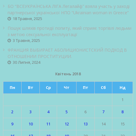
БО “ВСЕУКРАЇНСЬКА ЛІГА Легалайф” взяла участь у заході
партнерської української НПО “Ukrainian woman in Greece”
18 Травня, 2025
Пошук шляхів протидії попиту, який сприяє торгівлі людьми
з метою сексуальної експлуатації
3 Травня, 2025
ФРАНЦИЯ ВЫБИРАЕТ АБОЛИЦИОНИСТСКИЙ ПОДХОД В
ОТНОШЕНИИ ПРОСТИТУЦИИ.
30 Липня, 2024
Квітень 2018
Пн
Вт
Ср
Чт
Пт
Сб
Нд
1
2
3
4
5
6
7
8
9
10
11
12
13
14
15