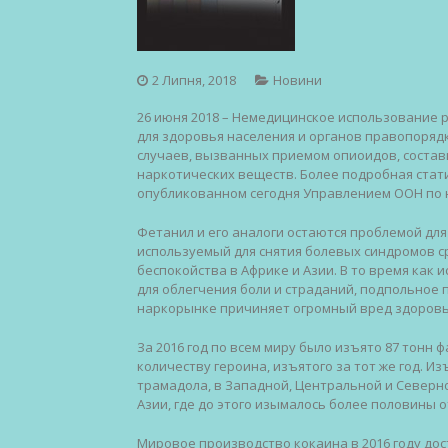
2 Липня, 2018
Новини
26 июня 2018 – Немедицинское использование 
для здоровья населения и органов правопорядк
случаев, вызванных приемом опиоидов, состави
наркотических веществ. Более подробная стат
опубликованном сегодня Управлением ООН по н
Фетанил и его аналоги остаются проблемой для
используемый для снятия болевых синдромов с
беспокойства в Африке и Азии. В то время как
для облегчения боли и страданий, подпольное
наркорынке причиняет огромный вред здоров
За 2016 год по всем миру было изъято 87 тонн
количеству героина, изъятого за тот же год. 
трамадола, в Западной, Центральной и Северн
Азии, где до этого изымалось более половины от
Мировое производство кокаина в 2016 году дост