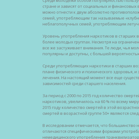
Среди молодёжи особой популярностью пользуе
стране и зависят от социальных и финансовых
можно отнести к двум абсолютно противополож
семей, употребляющим так называемые «клубны
неблагополучных семей, употребляющим летучи
Уровень употребления наркотиков в старших во
более молодых группах. Несмотря на ограниче
все же застуживает внимания. Те люди, чья мо
популярны и доступны, с большей вероятностью
Среди употребляющих наркотики в старших во
плане физического и психического здоровья, и
лечения. На настоящий момент все еще сущест
зависимостей среди старшего населения.
За период с 2000 по 2015 год количество смер
наркотиков, увеличилось на 60 % по всему миру:
2015 году количество смертей в этой возрастн
смертей в возрастной группе 50+ являются сле
В исследовании отмечается, что большинство 
отличаются специфическими формами употребл
немедицинского употребления транквилизаторо