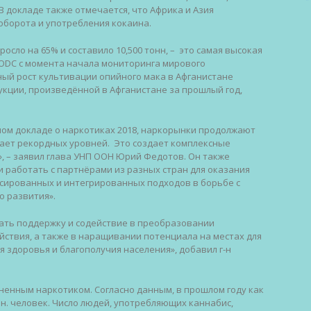
 докладе также отмечается, что Африка и Азия
оборота и употребления кокаина.
осло на 65% и составило 10,500 тонн, – это самая высокая
ODC с момента начала мониторинга мирового
ный рост культивации опийного мака в Афганистане
укции, произведённой в Афганистане за прошлый год,
ом докладе о наркотиках 2018, наркорынки продолжают
гает рекордных уровней. Это создает комплексные
, – заявил глава УНП ООН Юрий Федотов. Он также
 работать с партнёрами из разных стран для оказания
нсированных и интегрированных подходов в борьбе с
о развития».
зать поддержку и содействие в преобразовании
ствия, а также в наращивании потенциала на местах для
 здоровья и благополучия населения», добавил г-н
аненным наркотиком. Согласно данным, в прошлом году как
н. человек. Число людей, употребляющих каннабис,