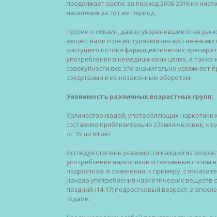
продолжает расти: за период 2006-2016 их числ
населения за тот же период.
Героин и кокаин, давно укоренившиеся на рынк
веществами и рецептурными лекарственными п
растущего потока фармацевтических препарат
употребления в немедицинских целях, а также 
совокупности все это значительно усложняет 
средствами и их незаконным оборотом.
Уязвимость различных возрастных групп:
Количество людей, употребляющих наркотики ми
составило приблизительно 275млн человек, что
от 15 до 64 лет.
Исследуя степень уязвимости каждой из возрас
употребления наркотиков и связанные с этим 
подростков, в сравнении, к примеру, с показат
начала употребления наркотических веществ с
поздний (14-17) подростковый возраст, а впосл
годами.