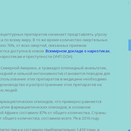
рецептурных препаратов начинает представлять угрозу
а по всему миру. В то же время количество смертельных
ло 76%, от всех смертей, связанных приемом
истка доступна в новом
Всемирном докладе о наркотиках
,
аркотикам и преступности (УНП ООН).
 Северной Америки, а трамадол (опиоидный анальгетик,
редней и сильной интенсивности) становится поводом для
 использование этих препаратов в медицине необходимо
 производство и распространение этих препаратов на
ью людей.
 фармацевтических опиоидов, что примерно равняется
Изъятие фармацевтических опиоидов, в основном
ой Африке составило 87% от общего количества. Страны
 общего количества, составили всего 7% в 2016 году.
игло пика и составило приблизительно 1,410 тонн, а
«