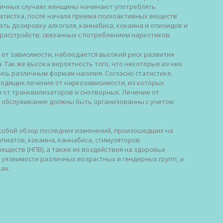
пичных случаях женщины начинают употреблять
татистка, после начала приема психоактивных веществ
ь дозировку алкоголя, каннабиса, кокаина и опиоидов и
расстройств, связанных с потреблением наркотиков.
 от зависимости, наблюдается высокий риск развития
 Так же высока вероятность того, что некоторые из них
ись различным формам насилия. Согласно статистике,
одящих лечение от наркозависимости, из которых
 от транквилизаторов и снотворных. Лечение от
е обслуживание должны быть организованны с учетом
 собой обзор последних изменений, произошедших на
пиатов, кокаина, каннабиса, стимуляторов
ществ (НПВ), а также их воздействия на здоровье
 уязвимости различных возрастных и гендерных групп, а
ах.