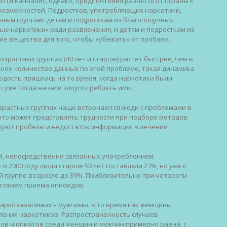
тся каннабис, однако, предпочтения разнятся от страны к
 возможностей. Подростков, употребляющих наркотики,
ным группам: детям и подросткам из благополучных
е наркотики» ради развлечения, и детям и подросткам из
е вещества для того, чтобы «убежать» от проблем.
зрастных группах (40 лет и старше) растет быстрее, чем в
нное количество данных по этой проблеме, такая динамика
лодость пришлась на то время, когда наркотики были
 уже тогда начали злоупотреблять ими.
зрастных группах чаще встречаются люди с проблемами в
 это может представлять трудности при подборе методов
вуют пробелы и недостаток информации в лечении
тей, непосредственно связанных употреблением
 в 2000 году люди старше 50 лет составляли 27%, но уже к
ой группе возросло до 39%. Приблизительно три четверти
дствием приема опиоидов.
наркозависимых – мужчины, в то время как женщины
ения наркотиков. Распространенность случаев
в и опиатов среди женщин и мужчин примерно равна, с