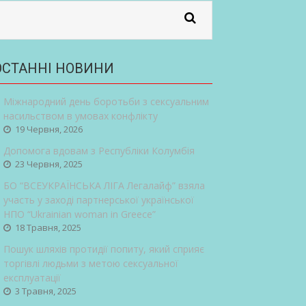
ОСТАННІ НОВИНИ
Міжнародний день боротьби з сексуальним
насильством в умовах конфлікту
19 Червня, 2026
Допомога вдовам з Республіки Колумбія
23 Червня, 2025
БО “ВСЕУКРАЇНСЬКА ЛІГА Легалайф” взяла
участь у заході партнерської української
НПО “Ukrainian woman in Greece”
18 Травня, 2025
Пошук шляхів протидії попиту, який сприяє
торгівлі людьми з метою сексуальної
експлуатації
3 Травня, 2025