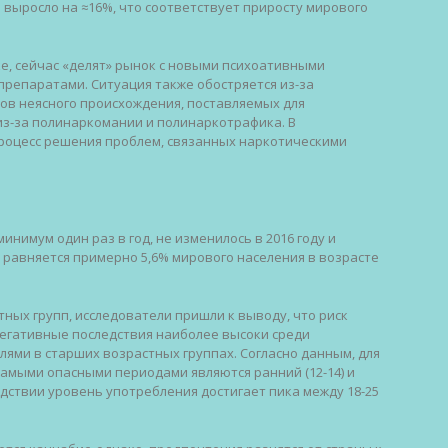
о выросло на ≈16%, что соответствует приросту мирового
е, сейчас «делят» рынок с новыми психоативными
репаратами. Ситуация также обостряется из-за
ов неясного происхождения, поставляемых для
из-за полинаркомании и полинаркотрафика. В
процесс решения проблем, связанных наркотическими
нимум один раз в год, не изменилось в 2016 году и
 равняется примерно 5,6% мирового населения в возрасте
тных групп, исследователи пришли к выводу, что риск
негативные последствия наиболее высоки среди
елями в старших возрастных группах. Согласно данным, для
амыми опасными периодами являются ранний (12-14) и
едствии уровень употребления достигает пика между 18-25