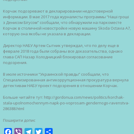
Корчак подозревают в декларировании недостоверной
информации. В мае 2017 года журналисты программы “Наші гроші
з Денисом Бігусом” сообщали, что обнаружили на паркоместе
Корчак в столичной новостройке новую машину Skoda Octavia A7,
которую она якобы не указала в декларации.
Директор НАБУ Артем Сытник утверждал, что по делу еще в
феврале 2018 года были собраны все доказательства, однако
глава САП Назар Холодницкий блокировал согласование
подозрения.
В июле источники “Украинской правды” сообщали, что
Специализированная антикоррупционная прокуратура вернула
детективам НАБУ проект подозрения в отношении Корчак.
Больше читайте тут: http://gordonua.com/news/politics/korchak-
stala-upolnomochennym-napk-po-voprosam-gendernogo-ravenstva-
286388.html
Поширити допис
Facebook
Viber
Telegram
Twitter
Share