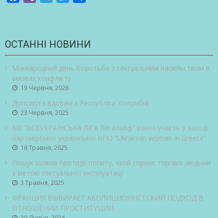
ОСТАННІ НОВИНИ
Міжнародний день боротьби з сексуальним насильством в
умовах конфлікту
19 Червня, 2026
Допомога вдовам з Республіки Колумбія
23 Червня, 2025
БО “ВСЕУКРАЇНСЬКА ЛІГА Легалайф” взяла участь у заході
партнерської української НПО “Ukrainian woman in Greece”
18 Травня, 2025
Пошук шляхів протидії попиту, який сприяє торгівлі людьми
з метою сексуальної експлуатації
3 Травня, 2025
ФРАНЦИЯ ВЫБИРАЕТ АБОЛИЦИОНИСТСКИЙ ПОДХОД В
ОТНОШЕНИИ ПРОСТИТУЦИИ.
30 Липня, 2024