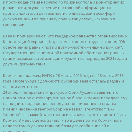
и противодействия насилию по признаку пола и мониторинг их
реализации, осуществление постоянной информационно-
пропагандистской деятельности по ликвидации всех форм
дискриминации по признаку пола и так далее”, – сказано в
сообщении.
В НАПК подчеркивают, что гендерное равенство гарантировано
Конституцией Украины, Кодексом законов о труде, законом “Об
обеспечении равных прав и возможностей женщин и мужчин”,
государственной социальной программой обеспечения равных
прав и возможностей женщин и мужчин на период до 2021 года и
другими документами.
Корчак возглавляла НАПК с 28 марта 2016 года по 28 марта 2018
года. После ухода с должности руководителя осталась рядовым
членом агентства.
24 апреля генеральный прокурор Юрий Луценко заявил, что
Национальное антикоррупционное бюро Украины передало ему
на подпись подозрение одному из топ-чиновников страны.
Имени чиновника генпрокурор не назвал, агентство “РБК-
Украина” со ссылкой на источники заявляло, что это может быть
Корчак. В мае Луценко заявил, что в деле против Корчак пока
недостаточно доказательной базы для сообщения ей о
подозрении.