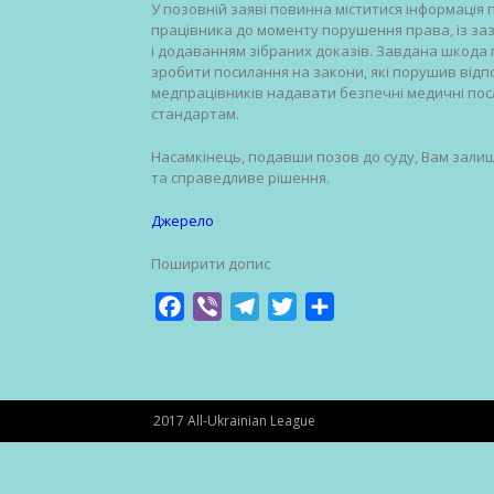
У позовній заяві повинна міститися інформація
працівника до моменту порушення права, із за
і додаванням зібраних доказів. Завдана шкода
зробити посилання на закони, які порушив відпо
медпрацівників надавати безпечні медичні посл
стандартам.
Насамкінець, подавши позов до суду, Вам залиш
та справедливе рішення.
Джерело
Поширити допис
Facebook
Viber
Telegram
Twitter
Share
2017 All-Ukrainian League