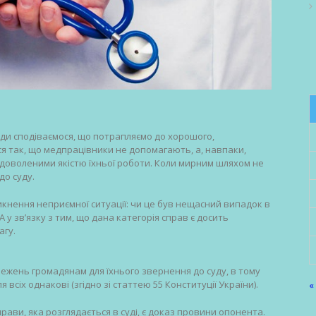
и сподіваємося, що потрапляємо до хорошого,
ся так, що медпрацівники не допомагають, а, навпаки,
оволеними якістю їхньої роботи. Коли мирним шляхом не
до суду.
кнення неприємної ситуації: чи це був нещасний випадок в
А у зв’язку з тим, що дана категорія справ є досить
агу.
ежень громадянам для їхнього звернення до суду, в тому
 всіх однакові (згідно зі статтею 55 Конституції України).
«
ави, яка розглядається в суді, є доказ провини опонента.