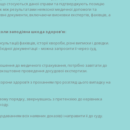
і, що стосуються даної справи та підтверджують позицію
к між результатами неякісної медичної допомоги та
вні документи, включаючи висновки експертів, фахівців, а
 коли заподіяна шкода здоров’ю:
льтації) фахівців, історії хвороби, різні виписки і довідки.
хідної документації – можна запросити її через суд,
дношення до медичного страхування, потрібно завітати до
безкоштовне проведення досудової експертизи.
охорони здоров’я з проханням про розгляд цього випадку на
вому порядку, звернувшись з претензією до керівника
коду.
даванням всіх наявних доказів) і направити її до суду.