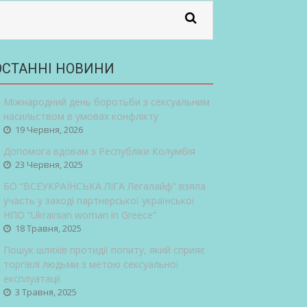
ОСТАННІ НОВИНИ
Міжнародний день боротьби з сексуальним
насильством в умовах конфлікту
19 Червня, 2026
Допомога вдовам з Республіки Колумбія
23 Червня, 2025
БО “ВСЕУКРАЇНСЬКА ЛІГА Легалайф” взяла
участь у заході партнерської української
НПО “Ukrainian woman in Greece”
18 Травня, 2025
Пошук шляхів протидії попиту, який сприяє
торгівлі людьми з метою сексуальної
експлуатації
3 Травня, 2025