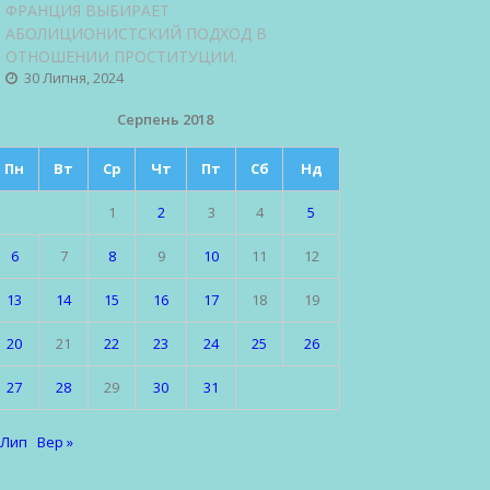
ФРАНЦИЯ ВЫБИРАЕТ
АБОЛИЦИОНИСТСКИЙ ПОДХОД В
ОТНОШЕНИИ ПРОСТИТУЦИИ.
30 Липня, 2024
Серпень 2018
Пн
Вт
Ср
Чт
Пт
Сб
Нд
1
2
3
4
5
6
7
8
9
10
11
12
13
14
15
16
17
18
19
20
21
22
23
24
25
26
27
28
29
30
31
 Лип
Вер »