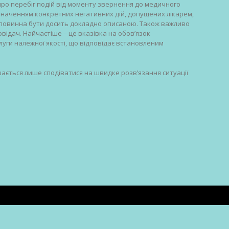
 про перебіг подій від моменту звернення до медичного
значенням конкретних негативних дій, допущених лікарем,
 повинна бути досить докладно описаною. Також важливо
відач. Найчастіше – це вказівка на обов’язок
уги належної якості, що відповідає встановленим
ається лише сподіватися на швидке розв’язання ситуації