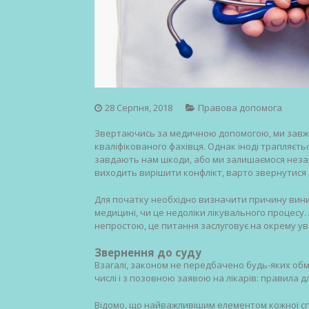
28 Серпня, 2018
Правова допомога
Звертаючись за медичною допомогою, ми завжд
кваліфікованого фахівця. Однак іноді трапляєть
завдають нам шкоди, або ми залишаємося незад
виходить вирішити конфлікт, варто звернутися 
Для початку необхідно визначити причину вини
медицині, чи це недоліки лікувального процесу. 
непростою, це питання заслуговує на окрему ув
Звернення до суду
Взагалі, законом не передбачено будь-яких обм
числі і з позовною заявою на лікарів: правила для
Відомо, що найважливішим елементом кожної спр