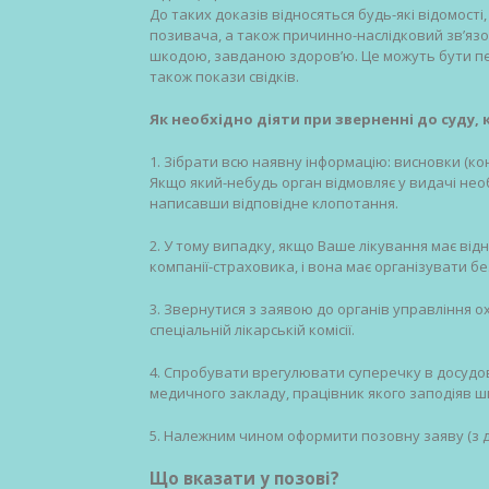
До таких доказів відносяться будь-які відомост
позивача, а також причинно-наслідковий зв’язо
шкодою, завданою здоров’ю. Це можуть бути пе
також покази свідків.
Як необхідно діяти при зверненні до суду,
1. Зібрати всю наявну інформацію: висновки (консу
Якщо який-небудь орган відмовляє у видачі необ
написавши відповідне клопотання.
2. У тому випадку, якщо Ваше лікування має ві
компанії-страховика, і вона має організувати 
3. Звернутися з заявою до органів управління 
спеціальній лікарській комісії.
4. Спробувати врегулювати суперечку в досудо
медичного закладу, працівник якого заподіяв ш
5. Належним чином оформити позовну заяву (з до
Що вказати у позові?