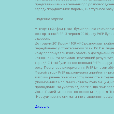
представниками населення про розповсюдження п
серодискордантними парами, і наступного разу
Південна Африка
У Південній Африці ЖКС були першою ключовою
розгортання PrEP. З червня 2016 року PrEP бул
здоров’я.
До травня 2018 року 4109 ЖКС розпочали прийом
передбачено у стратегічному плані PrEP в Півде
кому пропонували взяти участь у дослідженні PrE
клініці на ВІЛ та отримав негативний результа
серед ЧСЧ, які були запропоновані PrEP на дру
року. Поступове використання PrEP із часом збіл
Фасилітатори PrEP враховували сприйняття ризи
високий рівень прихильності), гнучкість в годин
(поширення в мобільних клініках було вищим, ніж
проводились за участю однолітків, що призвело
Йоган Піллей, міністерство охорони здоров’я Пі
“Неосудливе, не стигматичне ставлення працівник
Джерело