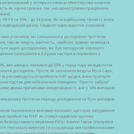
 реалізований у чотирьох клініках Міністерства охорони
асть як зареєстровані, так і незареєстровані працівники
вані).
 18-57) та 10% – до 24 років. Як і в індійському проекті, жінки
е відвідували школу. Сімдесят один відсоток учасників
нами учасників, які залишилися в дослідженні протягом
, такі як смерть, вагітність, серйозні травми чи виїзд із
атьох інших дослідженнях, вік був запорукою хорошого
ідженні залишалися в 3,9 рази частіше в порівнянні з
80%, але швидко знизився до 50% у перші пару місяців;потім
я решти досліджень. Проте, як зазначила ведуча Муса Сарр,
о їм рекомендується приймати PrEP щодня, вони прагнули
ння підстав для небезпечної поведінки. “Просто забули”
шими двома причинами невідповідності, але у 14% випадків
.
івнем ризику протягом періоду дослідження не було випадків
ілком оцінювалося жінками) показало, що страх засудження
жали прийняттю PrEP: як стимул надавали групове
я безкоштовного лікування ІПСШ. Клініки також зіткнулися
ості персоналу вимогам та координації між професіоналами
терство охорони здоров’я розмовляє з ключовими