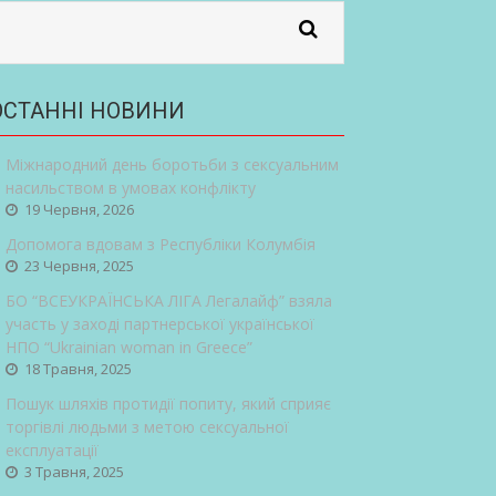
ОСТАННІ НОВИНИ
Міжнародний день боротьби з сексуальним
насильством в умовах конфлікту
19 Червня, 2026
Допомога вдовам з Республіки Колумбія
23 Червня, 2025
БО “ВСЕУКРАЇНСЬКА ЛІГА Легалайф” взяла
участь у заході партнерської української
НПО “Ukrainian woman in Greece”
18 Травня, 2025
Пошук шляхів протидії попиту, який сприяє
торгівлі людьми з метою сексуальної
експлуатації
3 Травня, 2025