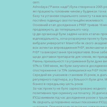
світі.
Ashodaya (“Ранок надії”) була створена в 2005 роц
які працюють головним чином у будинках та на 
базу та установи соціального захисту та має вл
постійно підвищує свої потенційні можливості.
Основний етап дослідження з PREP тривав 16 міся
продовжують до теперішнього часу.
Ці дві організації були задіяні на всіх етапах 
відповідальність, хоча розрахунки проекту бул
вибрали університет Манітоби як свого академ
всіх аспектах впровадження PrEP, включаючи ос
PrEP та використання презервативів. Вони заб
щодо доставки препаратів для членів, які приєд
Рівень прихильності та утримання були дуже ви
97% із 1369 жінок, які були залучені в дослідження
спостереження та 73% залишилися на PrEP після 
Середній вік учасників становив 35 років, в діапа
регулярного партнера, а у більшості були діти.
бізнесі в середньому шість років.
За час проекту не було зареєстровано жодного в
позитивних при скринінгу на початку. 30 діагнозі
ІПСШ виявили під час дослідження разом з трьо
Як свідчать ці порівняно низькі показники ІПС
учасників. Презерватив практично завжди вик