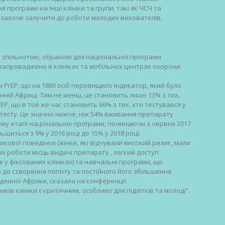
рограми на інші клініки та групи, такі як ЧСЧ та
 захоче залучити до роботи молодих вихователів.
 спільнотою, обраною для національної програми
о запроваджено в клініках та мобільних центрах охорони
 PrEP, що на 1880 осіб перевищило індикатор, який було
нній Африці. Тим не менш, це становить лише 13% з тих,
P, що в той же час становить 66% з тих, хто тестувався у
т тесту. Це значно нижче, ніж 54% вживання препарату
гому етапі національної програми, починаючи з червня 2017
ьшиться з 9% у 2016 році до 15% у 2018 році.
кової поведінки (жінки, які відчували високий ризик, мали
ах роботи місць видачі препарату , легкий доступ
 у фіксованих клініках) та навчальні програми, що
 до створення попиту та постійного його збільшення.
вденної Африки, сказала на конференції:
ів клініки є критичним, особливо для підлітків та молоді”.