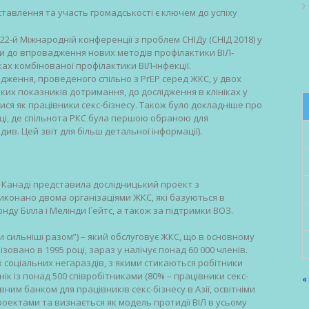
ставлення та участь громадськості є ключем до успіху
22-й Міжнародній конференції з проблем СНІДу (СНІД 2018) у
ди до впровадження нових методів профілактики ВІЛ-
мках комбінованої профілактики ВІЛ-інфекції.
дження, проведеного спільно з PrEP серед ЖКС, у двох
соких показників дотримання, до дослідження в клініках у
тися як працівники секс-бізнесу. Також було докладніше про
ці, де спільнота РКС була першою обраною для
ив. Цей звіт для більш детальної інформації).
 Канаді представила дослідницький проект з
иконано двома організаціями ЖКС, які базуються в
онду Білла і Мелінди Гейтс, а також за підтримки ВОЗ.
 сильніші разом”) – який обслуговує ЖКС, що в основному
зовано в 1995 році, зараз у налічує понад 60 000 членів.
соціальних негараздів, з якими стикаються робітники
ік із понад 500 співробітниками (80% – працівники секс-
«
ним банком для працівників секс-бізнесу в Азії, освітніми
ектами та визнається як модель протидії ВІЛ в усьому