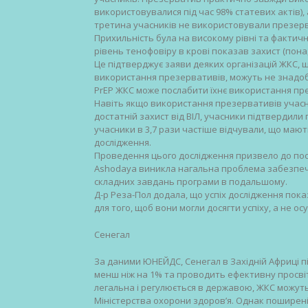
використовувалися під час 98% статевих актів), 
третина учасників не використовували презер
Прихильність була на високому рівні та фактичн
рівень тенофовіру в крові показав захист (понад 40
Це підтверджує заяви деяких організацій ЖКС, 
використання презервативів, можуть не знадоби
PrEP ЖКС може послабити їхнє використання пр
Навіть якщо використання презервативів учас
достатній захист від ВІЛ, учасники підтвердили 
учасники в 3,7 рази частіше відчували, що маю
дослідження.
Проведення цього дослідження призвело до пост
Ashodaya виникла нагальна проблема забезпечит
складних завдань програми в подальшому.
Д-р Реза-Пол додала, що успіх дослідження пока
для того, щоб вони могли досягти успіху, а не ос
Сенегал
За даними ЮНЕЙДС, Сенегал в Західній Африці п
менш ніж на 1% та проводить ефективну просвіт
легальна і регулюється в державою, ЖКС можуть 
Міністерства охорони здоров’я. Однак поширені