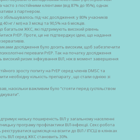
а часто з постійними клієнтами (від 87% до 95%), однак
вативи з партнером.
о збільшувалось під час дослідження: у 80% учасників
 нг / мл) на 3 місяці та 90,5% на 6 місяців.
що багатьом ЖКС, які підтримують високий рівень
тися PrEP. Проте, це не підтверджує ідею, що надання
езервативів.
никами дослідження було досить високим, щоб забезпечити
психологічні переваги PrEP. Так на початку дослідження
ть високий ризик інфікування ВІЛ, ніж в момент завершення
ійного зросту попиту на PrEP серед членів DMSC та
и необхідну кількість препарату , що стали однією зі
зав, наскільки важливим було “стояти перед суспільством
уджувати”.
ідтримує низьку поширеність ВІЛ у загальному населенні
ницьку програму профілактики ВІЛ-інфекції. Секс-робота
реєструватися щомісяця на візити до ВІЛ / ІПСШ в клініках
сть ВІЛ серед ЖКС становить 30%.