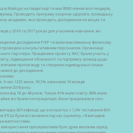
і в Майсурі на півдні Індії та має 8000 членів всіх гендерів,
вулиці. Проводить програму охорони здоров’я, громадську
асну академію, яка проводить дослідження на місцях та
ців у 2016 та 2017 роках для учасників навчання, які
проведення дослідження PrEP та мали максимальну фінансову
и проведені консультативним персоналом. Організації
ічного партнера. Працівники проекту ЖКС брали участь у
віту, підвищення обізнаності та підтримку громад щодо
езпечили пропаганду та створили індивідуальні плани
налися до дослідження.
сокими:
. З них 1325 жінок, 93,5% закінчили 16 місяців
липня 2018 року.
зоні від 18 до 48 років. Тільки 41% мали освіту; 86% мали
 Майже всі брали контрацепцію. Вони працювали в секс-
ипадку ВІЛ-інфекції, що контрастує з 1,3% тестування ВІЛ-
в ІПСШ були встановлені під час скринінгу, і 8 випадків
ма вагітностями.
Ш, використання презервативів було дуже високим серед
ористовували із випадковими клієнтами (презервативи