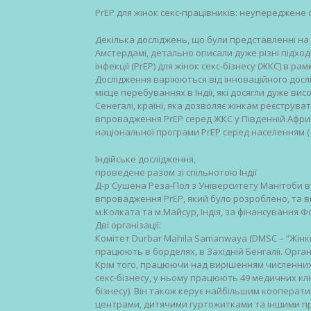
PrEP для жінок секс-працівників: неупереджене 
Декілька досліджень, що були представленні на 
Амстердамі, детально описали дуже різні підхо
інфекції (PrEP) для жінок секс-бізнесу (ЖКС) в ра
Дослідження варіюються від інноваційного дослі
місце перебуваннях в Індії, які досягли дуже ви
Сенегалі, країні, яка дозволяє жінкам реєструва
впровадження PrEP серед ЖКС у Південній Афри
національної програми PrEP серед населенням ( д
Індійське дослідження,
проведене разом зі спільнотою Індії
Д-р Сушена Реза-Пол з Університету Манітоби в
впровадження PrEP, який було розроблено, та в
м.Колката та м.Майсур, Індія, за фінансування Ф
Дві організації:
Комітет Durbar Mahila Samanwaya (DMSC – “Жінки
працюють в борделях, в Західній Бенгалії. Органі
Крім того, працюючи над вирішенням численних 
секс-бізнесу, у ньому працюють 49 медичних клін
бізнесу). Він також керує найбільшим кооператив
центрами, дитячими гуртожитками та іншими про