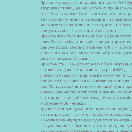
Протягом року демонстраційний проект PrEP був
здоров’я у столиці Дакар. У проекті прийняли уч
секс-бізнесу (трохи більше третини незареєстро
Там було 267 учасників, середній вік 38 (діапазон:
мали дуже низький рівень освіти, 41% – ніколи н
описують себе як самотні або розлучені.
Прихильність була досить добре, з двома трети
року. Як тільки були вилучені причини припинення
району, прихильність становила 75%. Як і в баг
рівня прихильності: жінки старші 45 років в досл
жінками віком до 25 років.
Прихільність (100% доз) спочатку була на рівні 
він злегка піднявся і залишився на рівні 60% дл
учасники повідомили, що, незважаючи на те, щ
приймати його лише під час можливості виникне
або “Занадто зайняті іншими речами” були пер
учасники вичерпали таблетки в певний момент
Істотно, що серед цієї групи людей з високим р
інфікування ВІЛ-інфекції.
Групове та індивідуальне консультування (що ц
та стигматизації, так і його наслідки перешкод
консультування, підтримку однолітків та наданн
з труднощами, особливо з точки зору відповідн
та колегами-вихователями. Тим не менш, Мініс