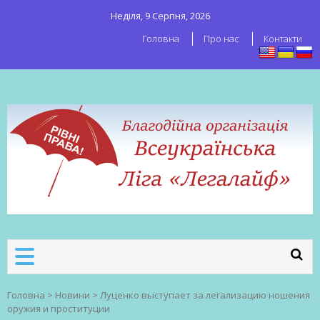
Неділя, 9 Серпня, 2026
Головна
Про нас
Контакти
ВСЕУКРАЇНСЬКА ЛІГА ЛЕГАЛАЙФ
Всеукраїнська організація секс-
робітників
Головна
>
Новини
>
Луценко выступает за легализацию ношения
оружия и проституции