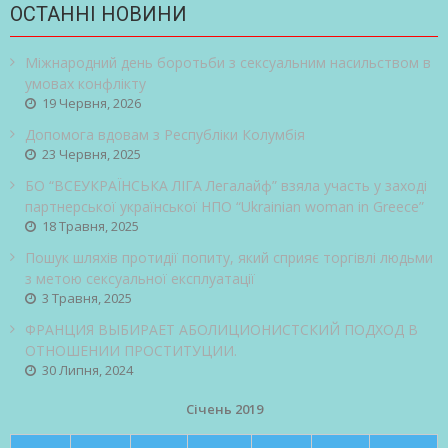
ОСТАННІ НОВИНИ
Міжнародний день боротьби з сексуальним насильством в
умовах конфлікту
19 Червня, 2026
Допомога вдовам з Республіки Колумбія
23 Червня, 2025
БО “ВСЕУКРАЇНСЬКА ЛІГА Легалайф” взяла участь у заході
партнерської української НПО “Ukrainian woman in Greece”
18 Травня, 2025
Пошук шляхів протидії попиту, який сприяє торгівлі людьми
з метою сексуальної експлуатації
3 Травня, 2025
ФРАНЦИЯ ВЫБИРАЕТ АБОЛИЦИОНИСТСКИЙ ПОДХОД В
ОТНОШЕНИИ ПРОСТИТУЦИИ.
30 Липня, 2024
Січень 2019