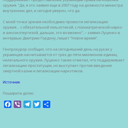
оружия. “Да, я это заявил еще в 2007 году на должности министра
внутренних дел, и сегодня уверен, что да.
С моей точки зрения необходимо провести легализацию
оружия… с обязательной гильзотекой, с психиатрической нарко-
и алкоэкспертизой, дальше, это возможно”, – заявил Луценко в
интервью Дмитрию Гордону, пишет “Новое время”.
Генпрокурор сообщил, что на сегодняшний день на руках у
украинцев насчитывается от трех до пяти миллионов единиц
нелегального оружия. Луценко также отметил, что поддерживает
легализацию проституции, но выступает против введения
смертной казни и легализации наркотиков.
Источник
Поширити допис
Facebook
Viber
Telegram
Twitter
Share