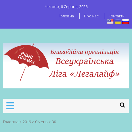
Четвер, 6 Серпня, 2026
Головна
Про нас
Контакти
ВСЕУКРАЇНСЬКА ЛІГА ЛЕГАЛАЙФ
Всеукраїнська організація секс-
робітників
Головна
>
2019
>
Січень
>
30