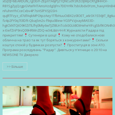
xts[0]=68.ARDUN_rgOErF-ZEpXTA6jPj21QNCu0YzRZc0jWpCRfg9HHOr-
R81SgZyjQzgpGVteFHTAmsHzdg3jFrv7DDYrRk7sbUbdx0Yzm_haxyH0nB4
nFuhmYhCceCxbv4P7sHSlPXSJGSH-
quJRTFzyz_d7dfAqkMPOtpzAey1TfbHuuOiBX2z0lOET_a6r3X1S56JtT_8g
fz4p2FY0q7I3lDft-Qbaj5m2s-f9qiu0Bew-YG5PVzJxayMIA53D-
hgtCkNTQtO9KlZiTlLfhj0Mty6wTJZl8UnTcck0GUi8OtHeheYiFcgSbfIKON
x-EiefZnP9niQ09HRMnZDQ-w34L&tn=H-R Журналісти Радара під
прикриттям!
Сутенери в шоці!
Кому не сподобалися нові
обличча на трасі та як тут боряться з конкурентами?
Скільки
коштує спокій у будинках розпусти?
Проституція в зоні АТО.
Програма розслідувань "Радар". Дивіться у п'ятницю о 20:10 на
NEWSONE TV Джерело
>> Більше