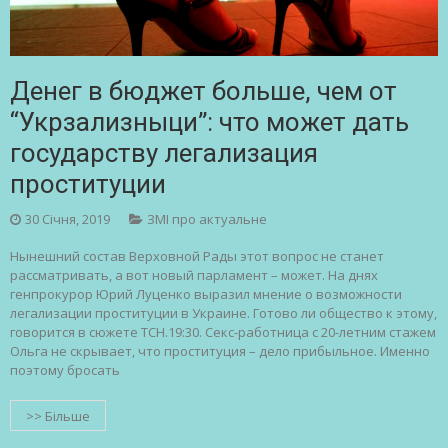
Денег в бюджет больше, чем от
“Укрзализныци”: что может дать
государству легализация
проституции
30 Січня, 2019
ЗМІ про актуальне
Нынешний состав Верховной Рады этот вопрос не станет
рассматривать, а вот новый парламент – может. На днях
генпрокурор Юрий Луценко выразил мнение о возможности
легализации проституции в Украине. Готово ли общество к этому,
говорится в сюжете ТСН.19:30. Секс-работница с 20-летним стажем
Ольга не скрывает, что проституция – дело прибыльное. Именно
поэтому бросать
>> Більше