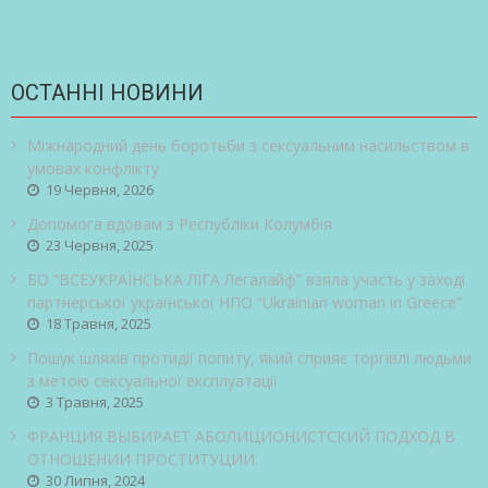
ОСТАННІ НОВИНИ
Міжнародний день боротьби з сексуальним насильством в
умовах конфлікту
19 Червня, 2026
Допомога вдовам з Республіки Колумбія
23 Червня, 2025
БО “ВСЕУКРАЇНСЬКА ЛІГА Легалайф” взяла участь у заході
партнерської української НПО “Ukrainian woman in Greece”
18 Травня, 2025
Пошук шляхів протидії попиту, який сприяє торгівлі людьми
з метою сексуальної експлуатації
3 Травня, 2025
ФРАНЦИЯ ВЫБИРАЕТ АБОЛИЦИОНИСТСКИЙ ПОДХОД В
ОТНОШЕНИИ ПРОСТИТУЦИИ.
30 Липня, 2024