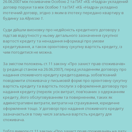
26.06.2007 між позивачем Особою 2 та ПАТ «КБ «Надра» укладений
договір поруки та між
Особою 1
та ПАТ «КБ «Надра» укладено
іпотечний договір, згідно з яким в іпотеку передано квартиру в
будинку за
Адресою 1
.
Суди дійшли висновку про недійсність кредитного договору з
підстав відсутності у ньому детального зазначення сукупної
вартості кредиту та ненадання інформації про умови
кредитування, а також орієнтовну сукупну вартість кредиту, із
чим погодитися не можна.
За змістом положень ст.11 закону «Про захист прав споживачів»
(у редакції станом на 26.06.2007), перед укладенням договору про
надання споживчого кредиту кредитодавець зобов’язаний
повідомити споживача у письмовій формі про орієнтовну сукупну
вартість кредиту та вартість послуги з оформлення договору про
надання кредиту (перелік усіх витрат, пов’язаних з одержанням
кредиту, його обслуговуванням та поверненням, таких як
адміністративні витрати, витрати на страхування, юридичне
оформлення тощо. У договорі про надання споживчого кредиту
зазначається в тому числі загальна вартість кредиту для
споживача.
Тобто вимоги ст.11 закону «Про захист прав споживачів» на дату