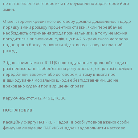
не встановлено договором чи не обумовлено характером його
зміни.
Отже, сторони кредитного договору досягли домовленості щодо
порядку зміни розміру процентної ставки, який передбачає
необхідність отримання згоди позичальника, а тому не можна
погодитися з висновками судів, що п.4.2.6 кредитного договору
надає право банку змінювати відсоткову ставку на власний
розсуд.
Згідно з вимогами ст.611 ЦК відшкодування моральної шкоди в
разі невиконання зобов’язання допускається, якщо такі наслідки
передбачені законом або договором, а тому вимоги про
відшкодування моральної шкоди є безпідставними, що не
враховано судами при вирішенні справи.
Керуючись стст.412, 416 ЦПК, ВС
ПОСТАНОВИВ:
Касаційну скаргу ПАТ «КБ «Надра» в особі уповноваженої особи
фонду на ліквідацію ПАТ «КБ «Надра» задовольнити частково.