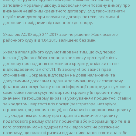
заподіяно моральну шкоду. Задовольняючи позовну вимогу про
визнання недійсним кредитного договору, слід також визнати
недійсними договори поруки та договір іпотеки, оскільки ці
договори є похідними від головного договору.
Ухвалою АСЛО від 30.11.2017 заочне рішення Жовківського
районного суду від 1.04.2015 залишено без змін.
Ухвала апеляційного суду мотивована тим, що суд першої
інстанції дійшов обґрунтованого висновку про недійсність
договору про надання споживчого кредиту, оскільки він не
відповідає вимогам стст.11, 18 закону «Про захист прав
споживачів». Зокрема, відповідач не довів належними та
допустимими доказами надання позичальнику як споживачу
фінансових послуг банку повної інформації про кредитні умови, а
саме: орієнтовної сукупної вартості кредиту (в процентному
значенні та грошовому виразі) з урахуванням процентної ставки
за кредитом і вартості всіх послуг (реєстратора, нотаріуса,
страховика, оцінювача тощо), пов’язаних із одержанням кредиту
та укладанням договору про надання споживчого кредиту;
податкового режиму сплати процентів або інформації про те, від
кого споживач може одержати такі відомості; не роз’яснено
позивачу, що валютні ризики під час виконання взятих на себе