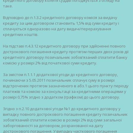
кредитного договору колегія суддів погоджується з огляду на
таке.
Відповідно до п.1.3.2 кредитного договору комісія за видачу
кредиту за цим договором становить 1,5% від суми кредиту і
сплачується одноразово на дату видачі/перерахування
кредитних коштів.
На підставі п.4.3.12 кредитного договору при здійсненні повного
дострокового погашення кредиту протягом перших двох років дії
кредитного договору позичальник зобов’язаний сплатити банку
комісію у розмірі 2% від початкової суми кредиту.
За змістом п.1.1.1 додаткової угоди до кредитного договору,
починаючи з 5.05.2011 позичальник сплачує суму в розмірі
відстрочених протягом зазначеного в абз.1 цього пункту періоду
платежів та комісію за консультації за кредитними операціями у
розмірі 0,75% згідно з додатком (графіком) до цього договору.
Згідно з п.2.10 додаткової угоди №1 до кредитного договору у
випадку повного дострокового погашення кредиту позичальник
зобов’язаний сплатити комісію в розмірі 2% від суми загальної
заборгованості за договором, розрахованої на дату
дострокового погашення. У випадку часткового погашення