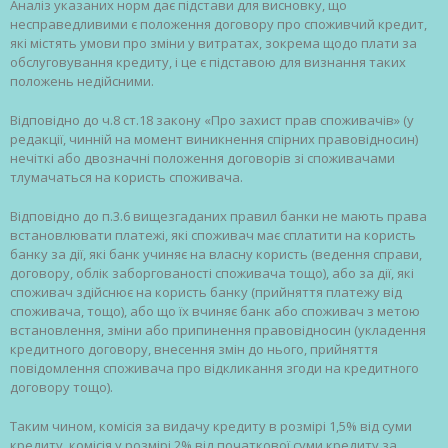
Аналіз указаних норм дає підстави для висновку, що
несправедливими є положення договору про споживчий кредит,
які містять умови про зміни у витратах, зокрема щодо плати за
обслуговування кредиту, і це є підставою для визнання таких
положень недійсними.
Відповідно до ч.8 ст.18 закону «Про захист прав споживачів» (у
редакції, чинній на момент виникнення спірних правовідносин)
нечіткі або двозначні положення договорів зі споживачами
тлумачаться на користь споживача.
Відповідно до п.3.6 вищезгаданих правил банки не мають права
встановлювати платежі, які споживач має сплатити на користь
банку за дії, які банк учиняє на власну користь (ведення справи,
договору, облік заборгованості споживача тощо), або за дії, які
споживач здійснює на користь банку (прийняття платежу від
споживача, тощо), або що їх вчиняє банк або споживач з метою
встановлення, зміни або припинення правовідносин (укладення
кредитного договору, внесення змін до нього, прийняття
повідомлення споживача про відкликання згоди на кредитного
договору тощо).
Таким чином, комісія за видачу кредиту в розмірі 1,5% від суми
кредиту, комісія у розмірі 2% від початкової суми кредиту за