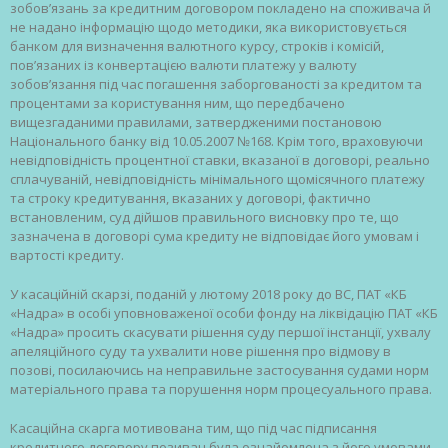
зобов’язань за кредитним договором покладено на споживача й
не надано інформацію щодо методики, яка використовується
банком для визначення валютного курсу, строків і комісій,
пов’язаних із конвертацією валюти платежу у валюту
зобов’язання під час погашення заборгованості за кредитом та
процентами за користування ним, що передбачено
вищезгаданими правилами, затвердженими постановою
Національного банку від 10.05.2007 №168. Крім того, враховуючи
невідповідність процентної ставки, вказаної в договорі, реально
сплачуваній, невідповідність мінімального щомісячного платежу
та строку кредитування, вказаних у договорі, фактично
встановленим, суд дійшов правильного висновку про те, що
зазначена в договорі сума кредиту не відповідає його умовам і
вартості кредиту.
У касаційній скарзі, поданій у лютому 2018 року до ВС, ПАТ «КБ
«Надра» в особі уповноваженої особи фонду на ліквідацію ПАТ «КБ
«Надра» просить скасувати рішення суду першої інстанції, ухвалу
апеляційного суду та ухвалити нове рішення про відмову в
позові, посилаючись на неправильне застосування судами норм
матеріального права та порушення норм процесуального права.
Касаційна скарга мотивована тим, що під час підписання
кредитного договору позивач була ознайомлена з його умовами,