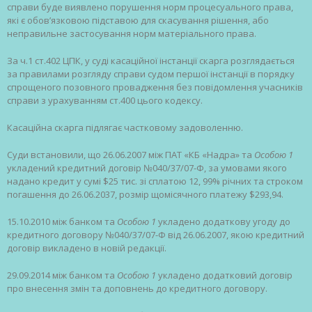
справи буде виявлено порушення норм процесуального права,
які є обов’язковою підставою для скасування рішення, або
неправильне застосування норм матеріального права.
За ч.1 ст.402 ЦПК, у суді касаційної інстанції скарга розглядається
за правилами розгляду справи судом першої інстанції в порядку
спрощеного позовного провадження без повідомлення учасників
справи з урахуванням ст.400 цього кодексу.
Касаційна скарга підлягає частковому задоволенню.
Суди встановили, що 26.06.2007 між ПАТ «КБ «Надра» та
Особою 1
укладений кредитний договір №040/37/07-Ф, за умовами якого
надано кредит у сумі $25 тис. зі сплатою 12, 99% річних та строком
погашення до 26.06.2037, розмір щомісячного платежу $293,94.
15.10.2010 між банком та
Особою 1
укладено додаткову угоду до
кредитного договору №040/37/07-Ф від 26.06.2007, якою кредитний
договір викладено в новій редакції.
29.09.2014 між банком та
Особою 1
укладено додатковий договір
про внесення змін та доповнень до кредитного договору.