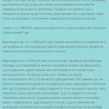
висловила згоду щодо цих умов та волевиявлення шляхом
підписання вказаного договору. Позивач не довела, що її
введено в оману щодо істотних умов кредитного договору. Крім
того, не доведено обставини завдання їй моральної шкоди.
Згідно зі ст.388 ЦПК судом касаційної інстанції в цивільних справах
є Верховний Суд.
Відповідно до ч.2 ст.389 ЦПК підставами касаційного оскарження є
неправильне застосування судом норм матеріального права чи
порушення норм процесуального права.
Відповідно до ст.400 ЦПК під час розгляду справи в касаційному
порядку суд перевіряє в межах касаційної скарги правильність
застосування судом першої або апеляційної інстанції норм
матеріального чи процесуального права і не може
встановлювати або (та) вважати доведеними обставини, що не
були встановлені в рішенні чи відкинуті ним, вирішувати питання
про достовірність або недостовірність того чи іншого доказу, про
перевагу одних доказів над іншими. Суд касаційної інстанції
перевіряє законність судових рішень лише в межах позовних
вимог, заявлених у суді першої інстанції. Суд не обмежений
доводами та вимогами касаційної скарги, якщо під час розгляду