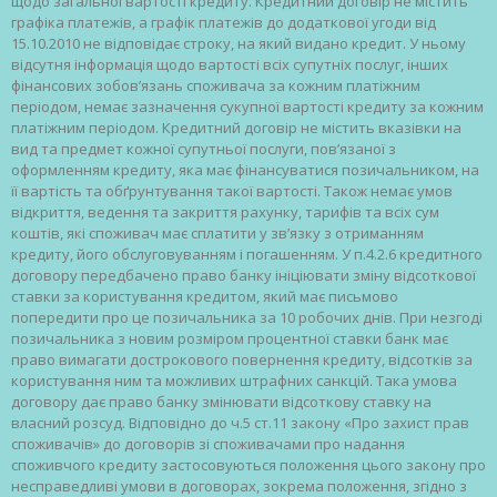
щодо загальної вартості кредиту. Кредитний договір не містить
графіка платежів, а графік платежів до додаткової угоди від
15.10.2010 не відповідає строку, на який видано кредит. У ньому
відсутня інформація щодо вартості всіх супутніх послуг, інших
фінансових зобов’язань споживача за кожним платіжним
періодом, немає зазначення сукупної вартості кредиту за кожним
платіжним періодом. Кредитний договір не містить вказівки на
вид та предмет кожної супутньої послуги, пов’язаної з
оформленням кредиту, яка має фінансуватися позичальником, на
її вартість та обґрунтування такої вартості. Також немає умов
відкриття, ведення та закриття рахунку, тарифів та всіх сум
коштів, які споживач має сплатити у зв’язку з отриманням
кредиту, його обслуговуванням і погашенням. У п.4.2.6 кредитного
договору передбачено право банку ініціювати зміну відсоткової
ставки за користування кредитом, який має письмово
попередити про це позичальника за 10 робочих днів. При незгоді
позичальника з новим розміром процентної ставки банк має
право вимагати дострокового повернення кредиту, відсотків за
користування ним та можливих штрафних санкцій. Така умова
договору дає право банку змінювати відсоткову ставку на
власний розсуд. Відповідно до ч.5 ст.11 закону «Про захист прав
споживачів» до договорів зі споживачами про надання
споживчого кредиту застосовуються положення цього закону про
несправедливі умови в договорах, зокрема положення, згідно з