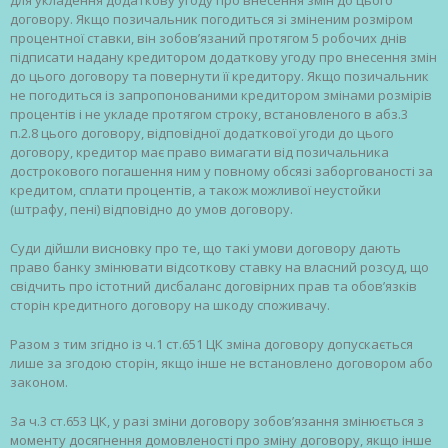
договору. Якщо позичальник погодиться зі зміненим розміром
процентної ставки, він зобов’язаний протягом 5 робочих днів
підписати надану кредитором додаткову угоду про внесення змін
до цього договору та повернути її кредитору. Якщо позичальник
не погодиться із запропонованими кредитором змінами розмірів
процентів і не укладе протягом строку, встановленого в абз.3
п.2.8 цього договору, відповідної додаткової угоди до цього
договору, кредитор має право вимагати від позичальника
дострокового погашення ним у повному обсязі заборгованості за
кредитом, сплати процентів, а також можливої неустойки
(штрафу, пені) відповідно до умов договору.
Суди дійшли висновку про те, що такі умови договору дають
право банку змінювати відсоткову ставку на власний розсуд, що
свідчить про істотний дисбаланс договірних прав та обов’язків
сторін кредитного договору на шкоду споживачу.
Разом з тим згідно із ч.1 ст.651 ЦК зміна договору допускається
лише за згодою сторін, якщо інше не встановлено договором або
законом.
За ч.3 ст.653 ЦК, у разі зміни договору зобов’язання змінюється з
моменту досягнення домовленості про зміну договору, якщо інше