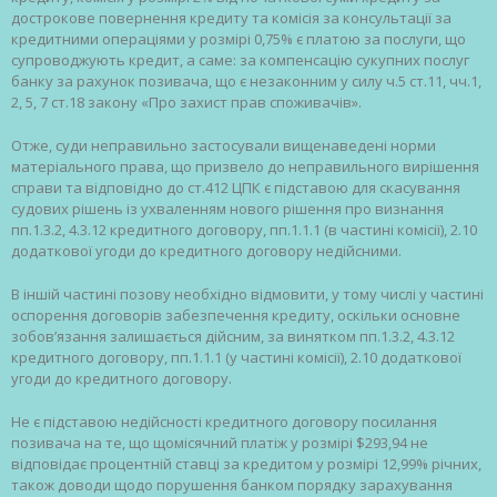
дострокове повернення кредиту та комісія за консультації за
кредитними операціями у розмірі 0,75% є платою за послуги, що
супроводжують кредит, а саме: за компенсацію сукупних послуг
банку за рахунок позивача, що є незаконним у силу ч.5 ст.11, чч.1,
2, 5, 7 ст.18 закону «Про захист прав споживачів».
Отже, суди неправильно застосували вищенаведені норми
матеріального права, що призвело до неправильного вирішення
справи та відповідно до ст.412 ЦПК є підставою для скасування
судових рішень із ухваленням нового рішення про визнання
пп.1.3.2, 4.3.12 кредитного договору, пп.1.1.1 (в частині комісії), 2.10
додаткової угоди до кредитного договору недійсними.
В іншій частині позову необхідно відмовити, у тому числі у частині
оспорення договорів забезпечення кредиту, оскільки основне
зобов’язання залишається дійсним, за винятком пп.1.3.2, 4.3.12
кредитного договору, пп.1.1.1 (у частині комісії), 2.10 додаткової
угоди до кредитного договору.
Не є підставою недійсності кредитного договору посилання
позивача на те, що щомісячний платіж у розмірі $293,94 не
відповідає процентній ставці за кредитом у розмірі 12,99% річних,
також доводи щодо порушення банком порядку зарахування