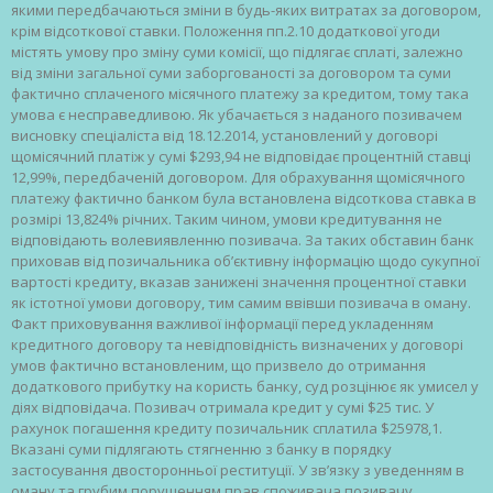
якими передбачаються зміни в будь-яких витратах за договором,
крім відсоткової ставки. Положення пп.2.10 додаткової угоди
містять умову про зміну суми комісії, що підлягає сплаті, залежно
від зміни загальної суми заборгованості за договором та суми
фактично сплаченого місячного платежу за кредитом, тому така
умова є несправедливою. Як убачається з наданого позивачем
висновку спеціаліста від 18.12.2014, установлений у договорі
щомісячний платіж у сумі $293,94 не відповідає процентній ставці
12,99%, передбаченій договором. Для обрахування щомісячного
платежу фактично банком була встановлена відсоткова ставка в
розмірі 13,824% річних. Таким чином, умови кредитування не
відповідають волевиявленню позивача. За таких обставин банк
приховав від позичальника об’єктивну інформацію щодо сукупної
вартості кредиту, вказав занижені значення процентної ставки
як істотної умови договору, тим самим ввівши позивача в оману.
Факт приховування важливої інформації перед укладенням
кредитного договору та невідповідність визначених у договорі
умов фактично встановленим, що призвело до отримання
додаткового прибутку на користь банку, суд розцінює як умисел у
діях відповідача. Позивач отримала кредит у сумі $25 тис. У
рахунок погашення кредиту позичальник сплатила $25978,1.
Вказані суми підлягають стягненню з банку в порядку
застосування двосторонньої реституції. У зв’язку з уведенням в
оману та грубим порушенням прав споживача позивачу