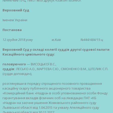
№444/484/15-ц, текст якої друкує «Закон і Бізнес».
Верховний Суд
Іменем України
Постанова
12 грудня 2018 року м.Київ №444/484/15-ц
Верховний Суд у складі колегії суддів другої судової палати
Касаційного цивільного суду:
головуючого
— ВИСОЦЬКОЇ В.С.,
суддів:
ЛЕСЬКО А.О., МАРТЄВА С.Ю., СІМОНЕНКО В.М., ШТЕЛИК С.П.
(суддя-доповідач),
розглянувши в порядку спрощеного позовного провадження
касаційну скаргу публічного акціонерного товариства
«Комерційний банк «Надра» в особі уповноваженої особи Фонду
гарантування вкладів фізичних осіб на ліквідацію ПАТ «КБ
«Надра» на заочне рішення Жовківського районного суду
Львівської області від 1.04.2015 та ухвалу Апеляційного суду
Львівської області від 30.11.2017,