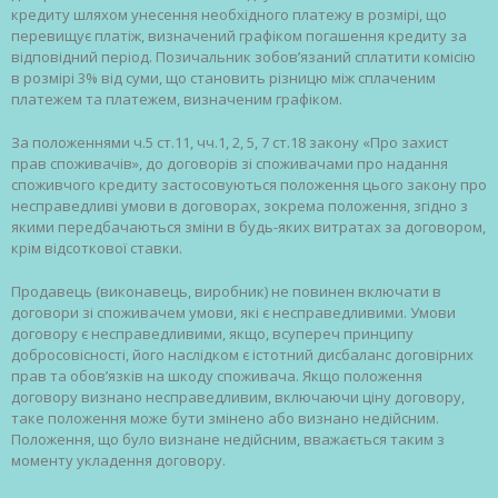
кредиту шляхом унесення необхідного платежу в розмірі, що
перевищує платіж, визначений графіком погашення кредиту за
відповідний період. Позичальник зобов’язаний сплатити комісію
в розмірі 3% від суми, що становить різницю між сплаченим
платежем та платежем, визначеним графіком.
За положеннями ч.5 ст.11, чч.1, 2, 5, 7 ст.18 закону «Про захист
прав споживачів», до договорів зі споживачами про надання
споживчого кредиту застосовуються положення цього закону про
несправедливі умови в договорах, зокрема положення, згідно з
якими передбачаються зміни в будь-яких витратах за договором,
крім відсоткової ставки.
Продавець (виконавець, виробник) не повинен включати в
договори зі споживачем умови, які є несправедливими. Умови
договору є несправедливими, якщо, всупереч принципу
добросовісності, його наслідком є істотний дисбаланс договірних
прав та обов’язків на шкоду споживача. Якщо положення
договору визнано несправедливим, включаючи ціну договору,
таке положення може бути змінено або визнано недійсним.
Положення, що було визнане недійсним, вважається таким з
моменту укладення договору.