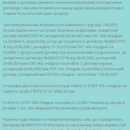
вказав у договорі занижені значення показників істотних умов
договору, чим увів позивача в оману щодо реальної відсоткової
ставки та остаточної суми кредиту.
Заочним рішенням Жовківського районного суду від 1.04.2015
позов задоволено частково. Визнано недійсними: кредитний
договір №040/37/07-Ф, укладений 26.06.2007 між ПАТ «КБ «Надра»
та
Особою 1
; додаткову угоду до кредитного договору №040/37/07-
Ф від 26.06.2007, укладену 15.10.2010 між ПАТ «КБ «Надра» та
Особою 1
; додатковий договір про внесення змін та доповнень до
кредитного договору №040/37/07-Ф від 26.06.2007, укладений
29.09.2014 між ПАТ «КБ «Надра» та
Особою 1
; договір поруки,
укладений 26.06.2007 між ПАТ «КБ «Надра» та
Особою 2
; іпотечний
договір, укладений між ПАТ КБ «Надра» та Особою 1 26.06.2007.
У порядку двосторонньої реституції стягнуто з ПАТ «КБ «Надра» на
користь
Особи 1
$978,10 та 18382,63 грн.
Стягнуто з ПАТ «КБ «Надра» на користь
Особи 1
моральну шкоду в
розмірі 5 тис. грн. Вирішено питання про судові витрати.
Рішення суду першої інстанції мотивовано тим, що з кредитного
договору №040/37/07-Ф вбачається, що в ньому немає відомостей