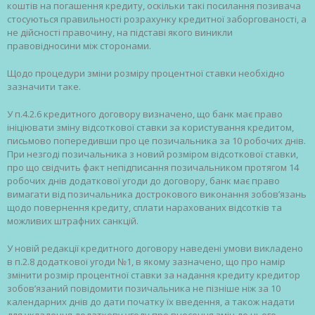
коштів на погашення кредиту, оскільки такі посилання позивача
стосуються правильності розрахунку кредитної заборгованості, а
не дійсності правочину, на підставі якого виникли
правовідносини між сторонами.
Щодо процедури зміни розміру процентної ставки необхідно
зазначити таке.
У п.4.2.6 кредитного договору визначено, що банк має право
ініціювати зміну відсоткової ставки за користування кредитом,
письмово попередивши про це позичальника за 10 робочих днів.
При незгоді позичальника з новий розміром відсоткової ставки,
про що свідчить факт непідписання позичальником протягом 14
робочих днів додаткової угоди до договору, банк має право
вимагати від позичальника дострокового виконання зобов’язань
щодо повернення кредиту, сплати нарахованих відсотків та
можливих штрафних санкцій.
У новій редакції кредитного договору наведені умови викладено
в п.2.8 додаткової угоди №1, в якому зазначено, що про намір
змінити розмір процентної ставки за надання кредиту кредитор
зобов’язаний повідомити позичальника не пізніше ніж за 10
календарних днів до дати початку їх введення, а також надати
для укладення додаткову угоду про внесення змін до цього