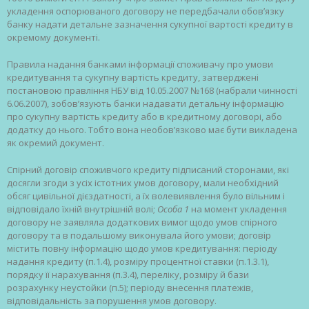
укладення оспорюваного договору не передбачали обов’язку
банку надати детальне зазначення сукупної вартості кредиту в
окремому документі.
Правила надання банками інформації споживачу про умови
кредитування та сукупну вартість кредиту, затверджені
постановою правління НБУ від 10.05.2007 №168 (набрали чинності
6.06.2007), зобов’язують банки надавати детальну інформацію
про сукупну вартість кредиту або в кредитному договорі, або
додатку до нього. Тобто вона необов’язково має бути викладена
як окремий документ.
Спірний договір споживчого кредиту підписаний сторонами, які
досягли згоди з усіх істотних умов договору, мали необхідний
обсяг цивільної дієздатності, а їх волевиявлення було вільним і
відповідало їхній внутрішній волі;
Особа 1
на момент укладення
договору не заявляла додаткових вимог щодо умов спірного
договору та в подальшому виконувала його умови; договір
містить повну інформацію щодо умов кредитування: періоду
надання кредиту (п.1.4), розміру процентної ставки (п.1.3.1),
порядку її нарахування (п.3.4), переліку, розміру й бази
розрахунку неустойки (п.5); періоду внесення платежів,
відповідальність за порушення умов договору.