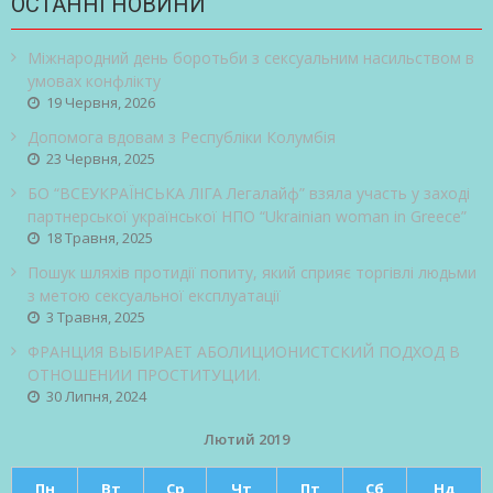
ОСТАННІ НОВИНИ
Міжнародний день боротьби з сексуальним насильством в
умовах конфлікту
19 Червня, 2026
Допомога вдовам з Республіки Колумбія
23 Червня, 2025
БО “ВСЕУКРАЇНСЬКА ЛІГА Легалайф” взяла участь у заході
партнерської української НПО “Ukrainian woman in Greece”
18 Травня, 2025
Пошук шляхів протидії попиту, який сприяє торгівлі людьми
з метою сексуальної експлуатації
3 Травня, 2025
ФРАНЦИЯ ВЫБИРАЕТ АБОЛИЦИОНИСТСКИЙ ПОДХОД В
ОТНОШЕНИИ ПРОСТИТУЦИИ.
30 Липня, 2024
Лютий 2019
Пн
Вт
Ср
Чт
Пт
Сб
Нд