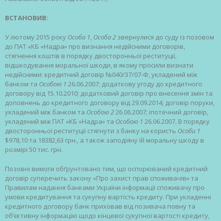
ВСТАНОВИВ:
У лютому 2015 року
Особа 1
,
Особа 2
звернулися до суду із позовом
до ПАТ «КБ «Надра» про визнання недійсними договорів,
стягнення коштів в порядку двосторонньої реституції,
відшкодування моральної шкоди, в якому просили визнати
недійсними: кредитний договір №040/37/07-Ф, укладений між
банком та
Особою 1
26.06.2007; додаткову угоду до кредитного
договору від 15.10.2010; додатковий договір про внесення змін та
доповнень до кредитного договору від 29.09.2014; договір поруки,
укладений між банком та
Особою 2
26.06.2007; іпотечний договір,
укладений між ПАТ «КБ «Надра» та
Особою 1
26.06.2007. В порядку
двосторонньої реституції стягнути з банку на користь
Особи 1
$978,10 та 18382,63 грн., а також заподіяну їй моральну шкоду в
розмірі 50 тис. грн.
Позовні вимоги обґрунтовано тим, що оспорюваний кредитний
договір суперечить закону «Про захист прав споживачів» та
Правилам надання банками України інформації споживачу про
умови кредитування та сукупну вартість кредиту. При укладенні
кредитного договору банк приховав від позивача повну та
об’єктивну інформацію щодо кінцевої сукупної вартості кредиту,