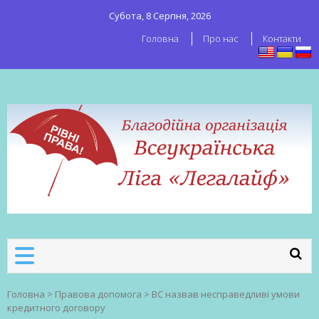
Субота, 8 Серпня, 2026
Головна
Про нас
Контакти
ВСЕУКРАЇНСЬКА ЛІГА ЛЕГАЛАЙФ
Всеукраїнська організація секс-
робітників
Головна
>
Правова допомога
>
ВС назвав несправедливі умови
кредитного договору