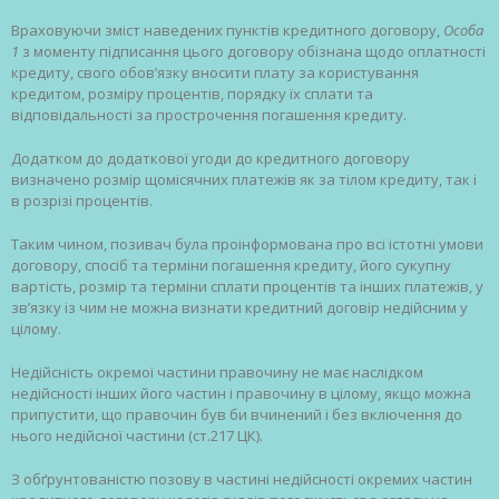
Враховуючи зміст наведених пунктів кредитного договору,
Особа
1
з моменту підписання цього договору обізнана щодо оплатності
кредиту, свого обов’язку вносити плату за користування
кредитом, розміру процентів, порядку їх сплати та
відповідальності за прострочення погашення кредиту.
Додатком до додаткової угоди до кредитного договору
визначено розмір щомісячних платежів як за тілом кредиту, так і
в розрізі процентів.
Таким чином, позивач була проінформована про всі істотні умови
договору, спосіб та терміни погашення кредиту, його сукупну
вартість, розмір та терміни сплати процентів та інших платежів, у
зв’язку із чим не можна визнати кредитний договір недійсним у
цілому.
Недійсність окремої частини правочину не має наслідком
недійсності інших його частин і правочину в цілому, якщо можна
припустити, що правочин був би вчинений і без включення до
нього недійсної частини (ст.217 ЦК).
З обґрунтованістю позову в частині недійсності окремих частин