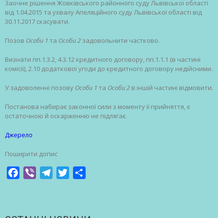
Заочне рішення Жовківського районного суду Львівської області
від 1.04.2015 та ухвалу Апеляційного суду Львівської області від
30.11.2017 скасувати.
Позов
Особи 1
та
Особи 2
задовольнити частково.
Визнати пп.1.3.2, 4.3.12 кредитного договору, пп.1.1.1 (в частині
комісії), 2.10 додаткової угоди до кредитного договору недійсними.
У задоволенні позову
Особи 1
та
Особи 2
в іншій частині відмовити.
Постанова набирає законної сили з моменту її прийняття, є
остаточною й оскарженню не підлягає.
Джерело
Поширити допис
Facebook
Viber
Telegram
Twitter
Share