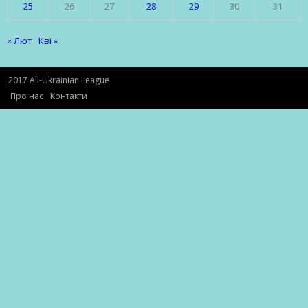
25
26
27
28
29
30
31
« Лют
Кві »
2017 All-Ukrainian League
Про нас
Контакти