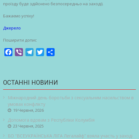
проїзду буде здійснено безпосередньо на заході).
Бажаємо успіху!
Джерело
Поширити допис
Facebook
Viber
Telegram
Twitter
Share
ОСТАННІ НОВИНИ
Міжнародний день боротьби з сексуальним насильством в
умовах конфлікту
19 Червня, 2026
Допомога вдовам з Республіки Колумбія
23 Червня, 2025
БО “ВСЕУКРАЇНСЬКА ЛІГА Легалайф” взяла участь у заході