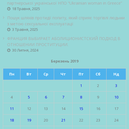
партнерської української НПО “Ukrainian woman in Greece”
18 Травня, 2025
Пошук шляхів протидії попиту, який сприяє торгівлі людьми
з метою сексуальної експлуатації
3 Травня, 2025
ФРАНЦИЯ ВЫБИРАЕТ АБОЛИЦИОНИСТСКИЙ ПОДХОД В
ОТНОШЕНИИ ПРОСТИТУЦИИ.
30 Липня, 2024
Березень 2019
Пн
Вт
Ср
Чт
Пт
Сб
Нд
1
2
3
4
5
6
7
8
9
10
11
12
13
14
15
16
17
18
19
20
21
22
23
24