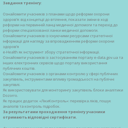
Завдання тренінгу
:
Ознайомити учасників з планами щодо реформи охорони
здоров’я: від концепції до втілення, показати зміни в ході
реформи на первинній ланці медичної допомоги та перехід до
реформи спеціалізованої ланки медичної допомоги.
Ознайомити учасників із існуючими ресурсами стратегічної
інформації для нагляду за впровадженням реформи охорони
здоров’я
е-Health як інструмент збору стратегічної інформації.
Ознайомити учасників із застосуванням порталу e-data.gov.ua та
інших електронних сервісів щодо порталу використання
публічних коштів.
Ознайомити учасників з органами контролю у сфері публічних
закупівель, інструментами впливу громадськості на публічні
закупівлі.
Як використовувати для моніторингу закупівель блоки аналітики
Dozorro.
Як працює додаток «ЛікиКонтроль»: перевірка ліків, пошук
аналогів та контроль підробок.
За результатами проходження тренінгу учасники
отримають відповідні сертифікати.