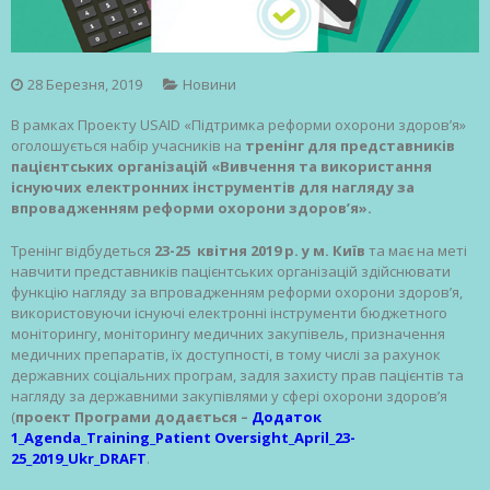
28 Березня, 2019
Новини
В рамках Проекту USAID «Підтримка реформи охорони здоров’я»
оголошується набір учасників на
тренінг для представників
пацієнтських організацій «Вивчення та використання
існуючих електронних інструментів для нагляду за
впровадженням реформи охорони здоров’я».
Тренінг відбудеться
23-25 квітня 2019 р. у м. Київ
та має на меті
навчити представників пацієнтських організацій здійснювати
функцію нагляду за впровадженням реформи охорони здоров’я,
використовуючи існуючі електронні інструменти бюджетного
моніторингу, моніторингу медичних закупівель, призначення
медичних препаратів, їх доступності, в тому числі за рахунок
державних соціальних програм, задля захисту прав пацієнтів та
нагляду за державними закупівлями у сфері охорони здоров’я
(
проект Програми додається –
Додаток
1_Agenda_Training_Patient Oversight_April_23-
25_2019_Ukr_DRAFT
.