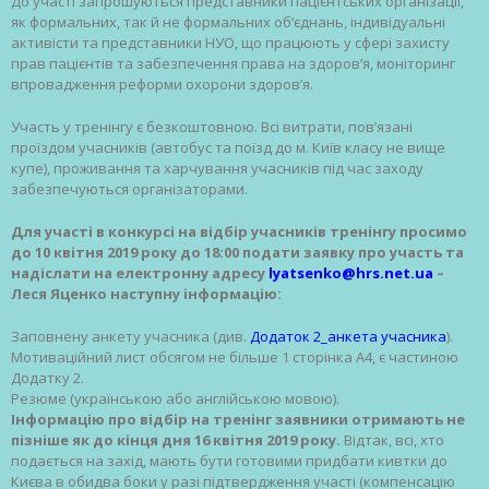
До участі запрошуються представники пацієнтських організації,
як формальних, так й не формальних об’єднань, індивідуальні
активісти та представники НУО, що працюють у сфері захисту
прав пацієнтів та забезпечення права на здоров’я, моніторинг
впровадження реформи охорони здоров’я.
Участь у тренінгу є безкоштовною. Всі витрати, пов’язані
проїздом учасників (автобус та поїзд до м. Київ класу не вище
купе), проживання та харчування учасників під час заходу
забезпечуються організаторами.
Для участі в конкурсі на відбір учасників тренінгу просимо
до 10 квітня 2019 року до 18:00 подати заявку про участь та
надіслати на електронну адресу
lyatsenko@hrs.net.ua
–
Леся Яценко наступну
інформацію:
Заповнену анкету учасника (див.
Додаток 2_анкета учасника
).
Мотиваційний лист обсягом не більше 1 сторінка А4, є частиною
Додатку 2.
Резюме (українською або англійською мовою).
Інформацію про відбір на тренінг заявники отримають не
пізніше як до кінця дня 16 квітня 2019 року.
Відтак, всі, хто
подається на захід, мають бути готовими придбати кивтки до
Києва в обидва боки у разі підтвердження участі (компенсацію