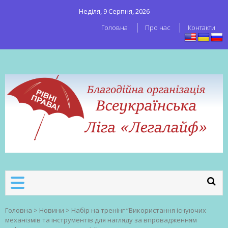
Неділя, 9 Серпня, 2026
Головна
Про нас
Контакти
ВСЕУКРАЇНСЬКА ЛІГА ЛЕГАЛАЙФ
Всеукраїнська організація секс-
робітників
Головна
>
Новини
>
Набір на тренінг “Використання існуючих
механізмів та інструментів для нагляду за впровадженням