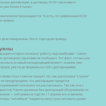
ельные декларации, а договоры НСЗУ с врачами и
о уже более 2 тысяч.
матически прекращаются. То есть, по заявленным НСЗУ
н гривен.
и деактивированы. Фото: Народная правда
нужны
арации которых попали в “работу над ошибками”. Самое
х договоров с врачами не сообщают. Тот факт, что вы уже
 всплыть в самый неподходящий момент, скажем, при
говоря, уже не до формальностей с декларациями.
прямо пока тоже не говорят. Но, как рассказала “Стране”
е ее предупредили, что декларацию придется
бслуживание она может не рассчитывать. Так как она с
циентов. Ранее украинце без деклараций обслуживали по
ние — 240 гривен в год). Но с 1 апреля его отменили,
теперь “ничейные” пациенты могут рассчитывать разве