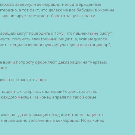
, массово завернули декларации, неподтвержденные
ересно, а тот факт, что далеко не все бабушки в Украине
— иронизирует президент Совета защиты прав и
рациях могут приводить к тому, что пациенты не смогут
ости, получить электронный рецепт, а, если медкарта
ие в специализированную амбулаторию или стационар”, —
е врачи попросту оформляют декларации на “мертвых
ние.
ию в несколько этапов.
пациентах, сверяясь с данными Госреестра актов
 каждого месяца. На конец апреля по такой схеме
ники”, когда информация об одном и том же пациенте
 неправильно заполненные декларации. Их на конец