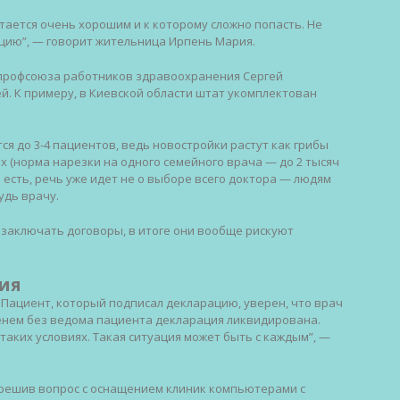
итается очень хорошим и к которому сложно попасть. Не
ацию”, — говорит жительница Ирпень Мария.
 профсоюза работников здравоохранения Сергей
й. К примеру, в Киевской области штат укомплектован
ся до 3-4 пациентов, ведь новостройки растут как грибы
х (норма нарезки на одного семейного врача — до 2 тысяч
 есть, речь уже идет не о выборе всего доктора — людям
удь врачу.
езаключать договоры, в итоге они вообще рискуют
ния
. Пациент, который подписал декларацию, уверен, что врач
менем без ведома пациента декларация ликвидирована.
 таких условиях. Такая ситуация может быть с каждым”, —
е решив вопрос с оснащением клиник компьютерами с