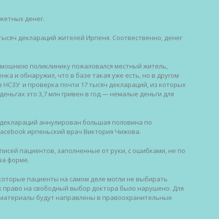
жетных денег.
 тысяч деклараций жителей Ирпеня. Соотвественно, денег
тамошнюю поликлинику пожаловался местный житель,
а и обнаружил, что в базе такая уже есть, но в другом
 НСЗУ и проверка почти 17 тысяч деклараций, из которых
еньгах это 3,7 млн гривен в год — немалые деньги для
 деклараций аннулирован большая половина по
Facebook ирпеньский врач Виктория Чижова.
исей пациентов, заполненные от руки, с ошибками, не по
ва форме.
екоторые пациенты на самом деле могли не выбирать
их право на свободный выбор доктора было нарушено. Для
 материалы будут направлены в правоохранительные