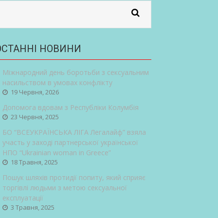
ОСТАННІ НОВИНИ
Міжнародний день боротьби з сексуальним
насильством в умовах конфлікту
19 Червня, 2026
Допомога вдовам з Республіки Колумбія
23 Червня, 2025
БО “ВСЕУКРАЇНСЬКА ЛІГА Легалайф” взяла
участь у заході партнерської української
НПО “Ukrainian woman in Greece”
18 Травня, 2025
Пошук шляхів протидії попиту, який сприяє
торгівлі людьми з метою сексуальної
експлуатації
3 Травня, 2025