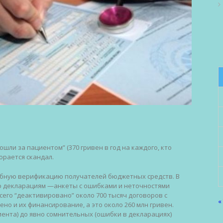
шли за пациентом” (370 гривен в год на каждого, кто
орается скандал.
бную верификацию получателей бюджетных средств. В
по декларациям —анкеты с ошибками и неточностями
сего “деактивировано” около 700 тысяч договоров с
«
о и их финансирование, а это около 260 млн гривен.
ента) до явно сомнительных (ошибки в декларациях)