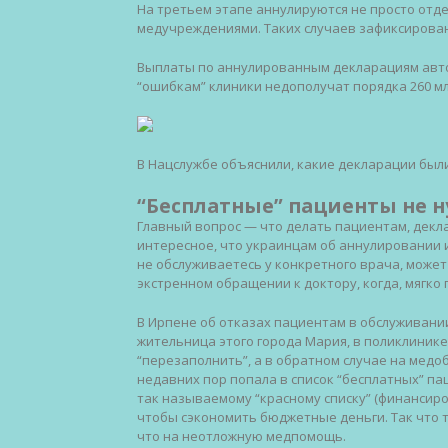
На третьем этапе аннулируются не просто отд
медучреждениями. Таких случаев зафиксирован
Выплаты по аннулированным декларациям авто
“ошибкам” клиники недополучат порядка 260 мл
В Нацслужбе объяснили, какие декларации был
“Бесплатные” пациенты не 
Главный вопрос — что делать пациентам, декл
интересное, что украинцам об аннулировании и
не обслуживаетесь у конкретного врача, может
экстренном обращении к доктору, когда, мягко 
В Ирпене об отказах пациентам в обслуживании 
жительница этого города Мария, в поликлиник
“перезаполнить”, а в обратном случае на медо
недавних пор попала в список “бесплатных” па
так называемому “красному списку” (финансирова
чтобы сэкономить бюджетные деньги. Так что 
что на неотложную медпомощь.