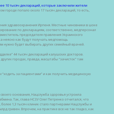
лее 10 тысяч деклараций, которые заключили жители
том городе попало около 17 тысяч деклараций, то есть,
ления здравоохранения Ирпеня. Местные чиновники в шоке
сирование по декларациям, соответственно, медперсонал
 заместитель председателя правления Украинского
а неясно как будут получать медпомощь
им нужно будет выбирать других семейный врачей.
дделке” 44 тысяч деклараций калушских докторов.
других городах, правда, масштабы “зачисток” там
и “ходить за пациентами” и как получить медицинскую
 своего основания, Нацслужба здоровья устроила
мина. Так, глава НСЗУ Олег Петренко отчитался, что
, более 1,3 тысяч клиник стало партнерами Нацслужбы и
млрд гривен. Впрочем, на практике все не так гладко, как