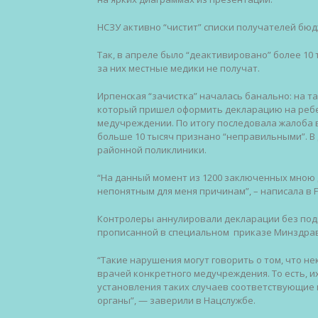
НСЗУ активно “чистит” списки получателей бюд
Так, в апреле было “деактивировано” более 10
за них местные медики не получат.
Ирпенская “зачистка” началась банально: на 
который пришел оформить декларацию на ребенк
медучреждении. По итогу последовала жалоба в
больше 10 тысяч признано “неправильными”. В д
районной поликлиники.
“На данный момент из 1200 заключенных мною
непонятным для меня причинам”, – написала в 
Контролеры аннулировали декларации без подп
прописанной в специальном приказе Минздра
“Такие нарушения могут говорить о том, что н
врачей конкретного медучреждения. То есть, 
установления таких случаев соответствующие
органы”, — заверили в Нацслужбе.