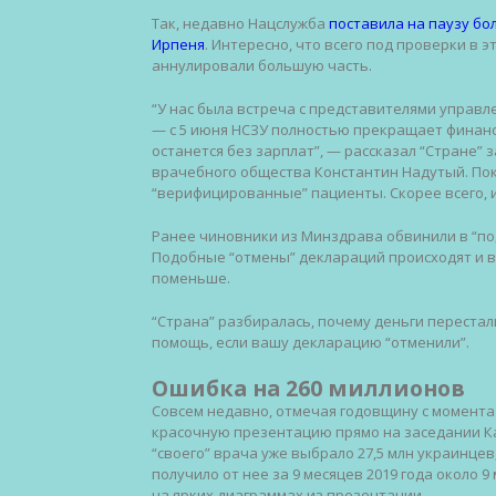
Так, недавно Нацслужба
поставила на паузу бо
Ирпеня
. Интересно, что всего под проверки в э
аннулировали большую часть.
“У нас была встреча с представителями управ
— с 5 июня НСЗУ полностью прекращает финан
останется без зарплат”, — рассказал “Стране”
врачебного общества Константин Надутый. Пок
“верифицированные” пациенты. Скорее всего, 
Ранее чиновники из Минздрава обвинили в “по
Подобные “отмены” деклараций происходят и в 
поменьше.
“Страна” разбиралась, почему деньги перестал
помощь, если вашу декларацию “отменили”.
Ошибка на 260 миллионов
Совсем недавно, отмечая годовщину с момента
красочную презентацию прямо на заседании Каб
“своего” врача уже выбрало 27,5 млн украинцев
получило от нее за 9 месяцев 2019 года около 9 
на ярких диаграммах из презентации.