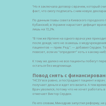
“Но я заключала договор с врачем, который сч
факт, что смогу подписать с ним новую деклар
По данным главы совета Киевского городского
Кубанский, в Украине нарастает дефицит враче
лишь на 72,2%.
“В том же Ирпене на одного врача уже приходит
после дождя, чего не скажешь о медучреждения
пациентов — прим. Ред.”. — добавил Сердюк. То
повезет, если их “определят” хоть к какому-ниб
К тому же далеко не все пациенты побегут пер
остаться без медпомощи.
Повод снять с финансирова
“НСЗУ все равно, а пострадают пациент и врач
получает деньги и ждет его визита. А тем вре
Врач уволился, потому что не хочет работать в
отмечает Виктор Сердюк.
По его словам, Минздрав запустил реформу, н