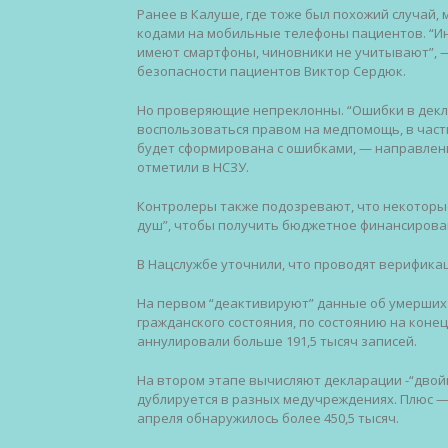
Ранее в Калуше, где тоже был похожий случай
кодами на мобильные телефоны пациентов. “Инт
имеют смартфоны, чиновники не учитывают”, 
безопасности пациентов Виктор Сердюк.
Но проверяющие непреклонны. “Ошибки в декла
воспользоваться правом на медпомощь, в частн
будет сформирована с ошибками, — направлен
отметили в НСЗУ.
Контролеры также подозревают, что некоторы
душ”, чтобы получить бюджетное финансирова
В Нацслужбе уточнили, что проводят верификац
На первом “деактивируют” данные об умерших 
гражданского состояния, по состоянию на конец
аннулировали больше 191,5 тысяч записей.
На втором этапе вычисляют декларации -“двой
дублируется в разных медучреждениях. Плюс —
апреля обнаружилось более 450,5 тысяч.