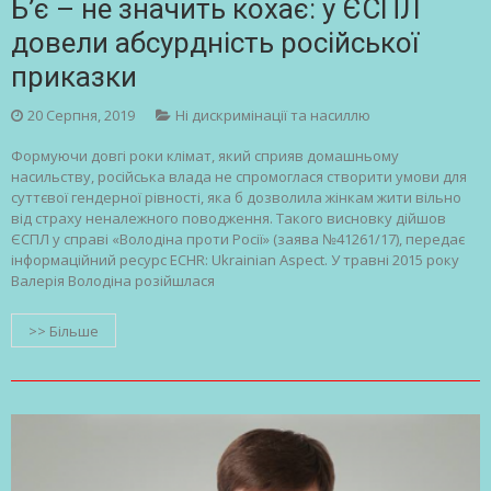
Б’є – не значить кохає: у ЄСПЛ
довели абсурдність російської
приказки
20 Серпня, 2019
Ні дискримінації та насиллю
Формуючи довгі роки клімат, який сприяв домашньому
насильству, російська влада не спромоглася створити умови для
суттєвої гендерної рівності, яка б дозволила жінкам жити вільно
від страху неналежного поводження. Такого висновку дійшов
ЄСПЛ у справі «Володіна проти Росії» (заява №41261/17), передає
інформаційний ресурс ECHR: Ukrainian Aspect. У травні 2015 року
Валерія Володіна розійшлася
>> Більше