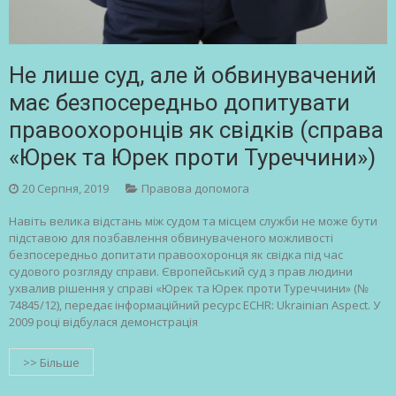
Не лише суд, але й обвинувачений
має безпосередньо допитувати
правоохоронців як свідків (справа
«Юрек та Юрек проти Туреччини»)
20 Серпня, 2019
Правова допомога
Навіть велика відстань між судом та місцем служби не може бути
підставою для позбавлення обвинуваченого можливості
безпосередньо допитати правоохоронця як свідка під час
судового розгляду справи. Європейський суд з прав людини
ухвалив рішення у справі «Юрек та Юрек проти Туреччини» (№
74845/12), передає інформаційний ресурс ECHR: Ukrainian Aspect. У
2009 році відбулася демонстрація
>> Більше