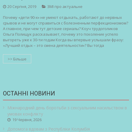
20 Серпня, 2019
ЗМІ про актуальне
Почему «дети 90-х» не умеют отдыхать, работают до нервных
срывов и не могут справиться с болезненным перфекционизмом?
А главное, при чем тут детские сериалы? Коуч трудоголиков
Ольга Полищук рассказывает, почему это поколение успело
выгореть уже к 30-ти годам Когда вы впервые услышали фразу:
«Лучший отдых – это смена деятельности»? Вы тогда
>> Більше
ОСТАННІ НОВИНИ
Міжнародний день боротьби з сексуальним насильством в
умовах конфлікту
19 Червня, 2026
Допомога вдовам з Республіки Колумбія