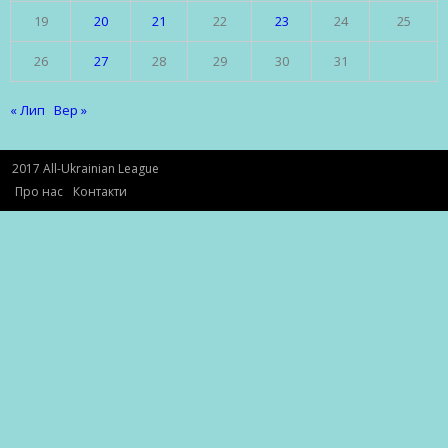
19
20
21
22
23
24
25
26
27
28
29
30
31
« Лип
Вер »
2017 All-Ukrainian League
Про нас
Контакти