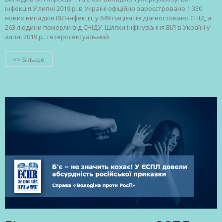
інфекція У липні 2019 р. в Україні офіційно зареєстровано 1 330
нових випадків ВІЛ-інфекції, у 649 пацієнтів діагностовано СНІД, а
263 людини померли від СНІДУ. Шляхи інфікування ВІЛ в Україні у
липні 2019 р.: гетеросексуальний
>> Більше