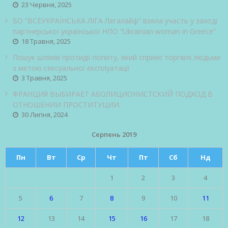
23 Червня, 2025
БО “ВСЕУКРАЇНСЬКА ЛІГА Легалайф” взяла участь у заході
партнерської української НПО “Ukrainian woman in Greece”
18 Травня, 2025
Пошук шляхів протидії попиту, який сприяє торгівлі людьми
з метою сексуальної експлуатації
3 Травня, 2025
ФРАНЦИЯ ВЫБИРАЕТ АБОЛИЦИОНИСТСКИЙ ПОДХОД В
ОТНОШЕНИИ ПРОСТИТУЦИИ.
30 Липня, 2024
Серпень 2019
Пн
Вт
Ср
Чт
Пт
Сб
Нд
1
2
3
4
5
6
7
8
9
10
11
12
13
14
15
16
17
18