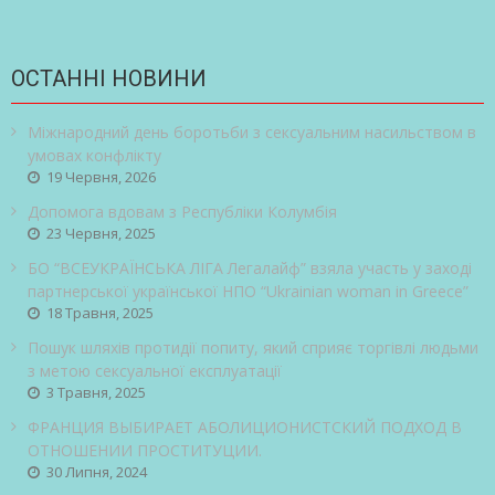
ОСТАННІ НОВИНИ
Міжнародний день боротьби з сексуальним насильством в
умовах конфлікту
19 Червня, 2026
Допомога вдовам з Республіки Колумбія
23 Червня, 2025
БО “ВСЕУКРАЇНСЬКА ЛІГА Легалайф” взяла участь у заході
партнерської української НПО “Ukrainian woman in Greece”
18 Травня, 2025
Пошук шляхів протидії попиту, який сприяє торгівлі людьми
з метою сексуальної експлуатації
3 Травня, 2025
ФРАНЦИЯ ВЫБИРАЕТ АБОЛИЦИОНИСТСКИЙ ПОДХОД В
ОТНОШЕНИИ ПРОСТИТУЦИИ.
30 Липня, 2024