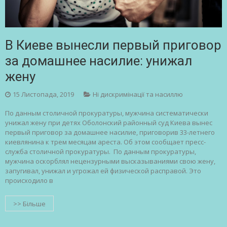
В Киеве вынесли первый приговор
за домашнее насилие: унижал
жену
15 Листопада, 2019
Ні дискримінації та насиллю
По данным столичной прокуратуры, мужчина систематически
унижал жену при детях Оболонский районный суд Киева вынес
первый приговор за домашнее насилие, приговорив 33-летнего
киевлянина к трем месяцам ареста. Об этом сообщает пресс-
служба столичной прокуратуры. По данным прокуратуры,
мужчина оскорблял нецензурными высказываниями свою жену,
запугивал, унижал и угрожал ей физической расправой. Это
происходило в
>> Більше