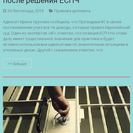
после решения ЕСПЧ
20 Листопада, 2019
Правова допомога
Адвокат Ирина Хрунова сообщила, что Президиум ВС в своем
постановлении учел все те доводы, которые привел Европейский
суд. Один из экспертов «АГ» отметил, что позиция ЕСПЧ по этому
делу имеет существенное значение для практики и будет
активно использована адвокатами по аналогичным ситуациям в
уголовных делах. Другой с сожалением отметил, что
>> Більше