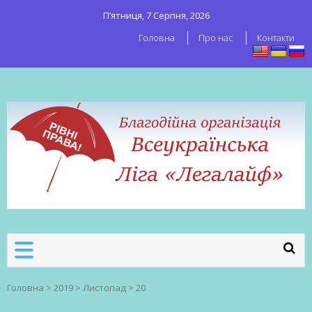
П’ятниця, 7 Серпня, 2026
Головна
Про нас
Контакти
ВСЕУКРАЇНСЬКА ЛІГА ЛЕГАЛАЙФ
Всеукраїнська організація секс-
робітників
Головна
>
2019
>
Листопад
>
20