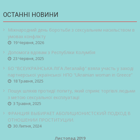
ОСТАННІ НОВИНИ
Міжнародний день боротьби з сексуальним насильством в
умовах конфлікту
19 Червня, 2026
Допомога вдовам з Республіки Колумбія
23 Червня, 2025
БО “ВСЕУКРАЇНСЬКА ЛІГА Легалайф” взяла участь у заході
партнерської української НПО “Ukrainian woman in Greece”
18 Травня, 2025
Пошук шляхів протидії попиту, який сприяє торгівлі людьми
з метою сексуальної експлуатації
3 Травня, 2025
ФРАНЦИЯ ВЫБИРАЕТ АБОЛИЦИОНИСТСКИЙ ПОДХОД В
ОТНОШЕНИИ ПРОСТИТУЦИИ.
30 Липня, 2024
Листопад 2019