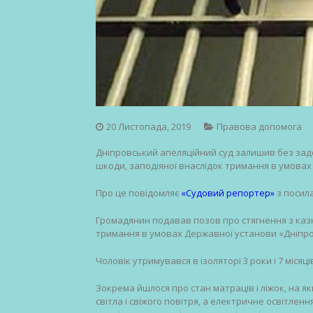
20 Листопада, 2019
Правова допомога
Дніпровський апеляційний суд залишив без зад
шкоди, заподіяної внаслідок тримання в умовах 
Про це повідомляє
«Судовий репортер»
з посил
Громадянин подавав позов про стягнення з казн
тримання в умовах Державної установи «Дніпр
Чоловік утримувався в ізоляторі 3 роки і 7 місяці
Зокрема йшлося про стан матраців і ліжок, на як
світла і свіжого повітря, а електричне освітлен