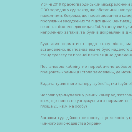
У січні 2019 Красногвардійський міськрайонний
СІЗО передав у суд заяву, що обставини, наведе
належними. Зокрема, що провітрювання в камер
прогулянки засуджених та підслідних. Вентиляц
вікон та віконець для видачі їжі. А санвузли бу
неприємних запахів, та були відокремлені від 
Будь-яких нормативів щодо стану ліжок, ма
встановлено, як і позивачем не було наданого 
стану туалету та поганої вентиляції не доведе
Постановою кабміну не передбачено добової н
працюють крамниці і столи замовлень, де можна
Видача туалетного паперу, зубної щітки і зубн
Чоловік утримувався у різних камерах, житлова 
кв.м., що повністю узгоджується з нормами ст.
площа 2,5 кв.м. на особу).
Загалом суд дійшов висновку, що чоловік ут
чинного законодавства України.