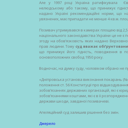
Але у 1997 році Україна ратифікувала Єв
нелюдському або такому, що принижує гідні
надано Україні рекомендаційні норми, що на
увязнених, має припадати не менше 4 кв.м. площ
Позивач утримувався в камерах площею від 2,51 
національного законодавства України це не є 
згоду на обов’язковість яких надано Верховн
прав людини. Тому
суд вважає обґрунтован
що принижує його гідність, поводження в п
основоположних свобод 1950 року.
Водночас, на думку суду, чоловіком обрано не 
«Дніпровська установа виконання покарань (№4
положення ст. 56 Конституції про відшкодуванн
зобов’язаннях державних організацій, які є юр
зобов’язаннями коштами, які є в її розпорядженн
держави шкоди, завданої позивачеві.
Апеляційний суд залишив рішення без змін.
Джерело