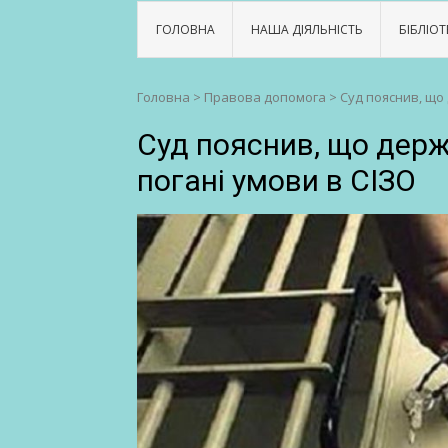
ГОЛОВНА
НАША ДІЯЛЬНІСТЬ
БІБЛІОТ
Головна
>
Правова допомога
>
Суд пояснив, що
Суд пояснив, що держ
погані умови в СІЗО