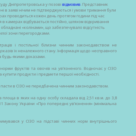
 суду Дніпропетровська у позові
відмовив
. Представник
ні в заяві нічим не підтверджуються і умови тримання були
ах проводиться кожен день протягом години під час
ія в камерах відбувається постійно, шляхом відкривання
ли обладнані «колінами», що забезпечувало відсутність
жилої зони перегородками.
траців і постільної білизни чинним законодавством не
доказів їх неналежного стану. Інформація щодо несправного
на будь-якими доказами.
орми фруктів та овочів на ув’язненого. Водночас у СІЗО
 купити продукти і предмети першої необхідності.
ої пасти в СІЗО не передбачена чинним законодавством.
площа в яких на одну особу складала від 2,51 кв.м. до 3,8
 11 Закону України «Про попереднє ув’язнення» (мінімальна
римувався у СІЗО на підставі чинних норм внутрішнього