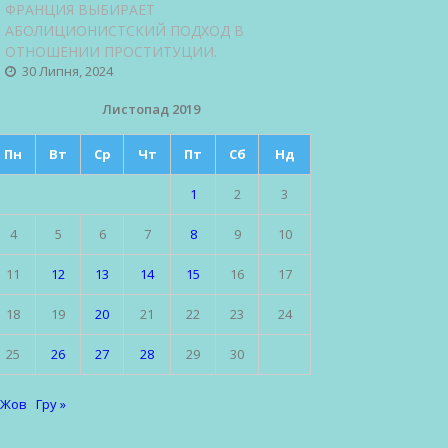
ФРАНЦИЯ ВЫБИРАЕТ
АБОЛИЦИОНИСТСКИЙ ПОДХОД В
ОТНОШЕНИИ ПРОСТИТУЦИИ.
30 Липня, 2024
Листопад 2019
Пн
Вт
Ср
Чт
Пт
Сб
Нд
1
2
3
4
5
6
7
8
9
10
11
12
13
14
15
16
17
18
19
20
21
22
23
24
25
26
27
28
29
30
 Жов
Гру »