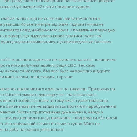
. При цьому, його співкамерники постійно палили цигарки і
позивач був змушений стати пасивним курцем.
 слабий напір води не дозволяв змити нечистоти в
 узвишші 40 сантиметрів від рівня підлоги і нічим не
0 сантиметрах від найближчого ліжка. Справляння природніх
ють в камері, що змушувало користуватися туалетом
я функціонування кишечнику, що призводило до болісних
запобігти розповсюдженню неприємних запахів, позивачем
Проте його вилучила адміністрація СІЗО. Так само
йну антену та мотузку, без якої було неможливо відкрити
и миші, клопи, воші, павуки, таргани.
давалось право митися один раз на тиждень. При цьому на
гігієнічні умови в душі відсутні – на стінах наліт
ості і особистої гігієни, в тому числі туалетний папір,
льна білизна взагалі не видавалась протягом перебування в
манітна. Якість її приготування дуже низька, нерідко
 з цим, їжа непридатна до вживання. Свіжі фрукти або овочі
ся в мінімальній кількості тільки в супах. М’ясо не
м на добу на одного ув’язненого.