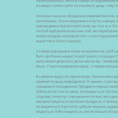
провітрювалась, вікна в камері не відкривалися
в камері стояли клуби тютюнового диму, тому 
Унітазна чаша не обладнана зливним бачком, а
каналізацію. Унітаз вмуровано в кутку камери на
відгороджено від житлової зони, до того ж, в 7
потреб відбувалося на очах осіб, які перебува
якомога рідше, наслідком чого стало порушенн
відчуттів в області шлунку.
У камері відчувався запах екскрементів. Щоб 
було зроблено накриття для туалету («грушу»). 
вилучалися деякі речі, включаючи їжу, телевізі
вікно. Стіни покривавала цвіль. У камері мешкал
В камерах відсутня гаряча вода. Ув’язненим на
прийняття душу відводилося 15 хвилин. Санітарно-
невідомого походження. Предмети першої необхідн
зубна щітка і паста, мило, не видаються. Пості
слідчому ізоляторі. Харчування погане, їжа одно
використовуються зіпсовані продукти. У зв’язку
не видаються. Картопля, цибуля, морква, надають
видається. Риба надається, але не більше 30 гра