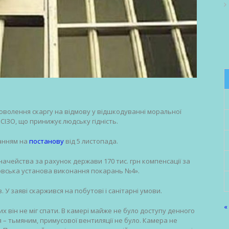
оволення скаргу на відмову у відшкодуванні моральної
СІЗО, що принижує людську гідність.
анням на
постанову
від 5 листопада.
ачейства за рахунок держави 170 тис. грн компенсації за
овська установа виконання покарань №4».
в. У заяві скаржився на побутові і санітарні умови.
«
их він не міг спати. В камері майже не було доступу денного
ня – тьмяним, примусової вентиляції не було. Камера не