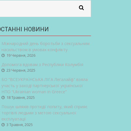
ОСТАННІ НОВИНИ
Міжнародний день боротьби з сексуальним
насильством в умовах конфлікту
19 Червня, 2026
Допомога вдовам з Республіки Колумбія
23 Червня, 2025
БО “ВСЕУКРАЇНСЬКА ЛІГА Легалайф” взяла
участь у заході партнерської української
НПО “Ukrainian woman in Greece”
18 Травня, 2025
Пошук шляхів протидії попиту, який сприяє
торгівлі людьми з метою сексуальної
експлуатації
3 Травня, 2025