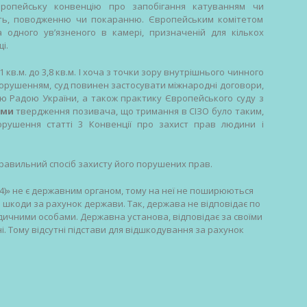
ропейську конвенцію про запобігання катуванням чи
сть, поводженню чи покаранню. Європейським комітетом
 одного ув’язненого в камері, призначеній для кількох
і.
кв.м. до 3,8 кв.м. І хоча з точки зору внутрішнього чинного
порушенням, суд повинен застосувати міжнародні договори,
ою Радою України, а також практику Європейського суду з
ими
твердження позивача, що тримання в СІЗО було таким,
орушення статті 3 Конвенції про захист прав людини і
правильний спосіб захисту його порушених прав.
)» не є державним органом, тому на неї не поширюються
я шкоди за рахунок держави. Так, держава не відповідає по
идичними особами. Державна установа, відповідає за своїми
і. Тому відсутні підстави для відшкодування за рахунок