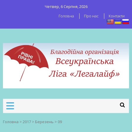
Четвер, 6 Серпня, 2026
Головна
Про нас
Контакти
ВСЕУКРАЇНСЬКА ЛІГА ЛЕГАЛАЙФ
Всеукраїнська організація секс-
робітників
Головна
>
2017
>
Березень
>
09