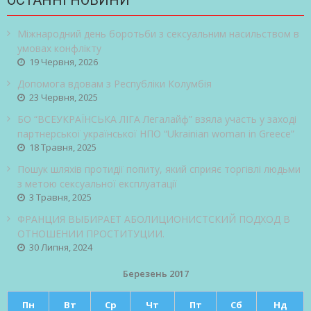
Міжнародний день боротьби з сексуальним насильством в
умовах конфлікту
19 Червня, 2026
Допомога вдовам з Республіки Колумбія
23 Червня, 2025
БО “ВСЕУКРАЇНСЬКА ЛІГА Легалайф” взяла участь у заході
партнерської української НПО “Ukrainian woman in Greece”
18 Травня, 2025
Пошук шляхів протидії попиту, який сприяє торгівлі людьми
з метою сексуальної експлуатації
3 Травня, 2025
ФРАНЦИЯ ВЫБИРАЕТ АБОЛИЦИОНИСТСКИЙ ПОДХОД В
ОТНОШЕНИИ ПРОСТИТУЦИИ.
30 Липня, 2024
Березень 2017
Пн
Вт
Ср
Чт
Пт
Сб
Нд