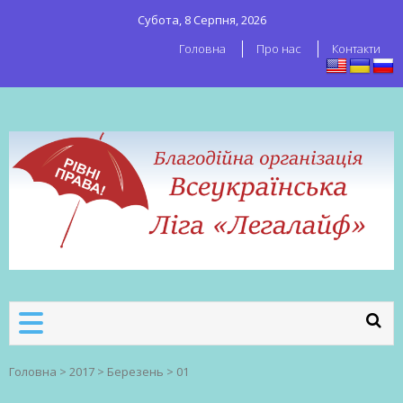
Субота, 8 Серпня, 2026
Головна
Про нас
Контакти
ВСЕУКРАЇНСЬКА ЛІГА ЛЕГАЛАЙФ
Всеукраїнська організація секс-
робітників
Головна
>
2017
>
Березень
>
01