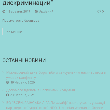
дискриминации”
1 Березня, 2017
Архівний
0
Просмотреть брошюру
>> Більше
ОСТАННІ НОВИНИ
Міжнародний день боротьби з сексуальним насильством в
умовах конфлікту
19 Червня, 2026
Допомога вдовам з Республіки Колумбія
23 Червня, 2025
БО “ВСЕУКРАЇНСЬКА ЛІГА Легалайф” взяла участь у заході
партнерської української НПО “Ukrainian woman in Greece”