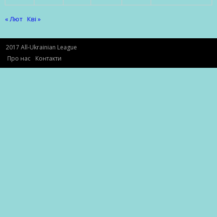
« Лют
Кві »
2017 All-Ukrainian League
Про нас
Контакти