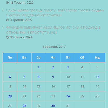
18 Травня, 2025
Пошук шляхів протидії попиту, який сприяє торгівлі людьми
з метою сексуальної експлуатації
3 Травня, 2025
ФРАНЦИЯ ВЫБИРАЕТ АБОЛИЦИОНИСТСКИЙ ПОДХОД В
ОТНОШЕНИИ ПРОСТИТУЦИИ.
30 Липня, 2024
Березень 2017
Пн
Вт
Ср
Чт
Пт
Сб
Нд
1
2
3
4
5
6
7
8
9
10
11
12
13
14
15
16
17
18
19
20
21
22
23
24
25
26
27
28
29
30
31