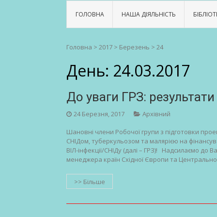
ГОЛОВНА
НАША ДІЯЛЬНІСТЬ
БІБЛІОТ
Головна
>
2017
>
Березень
>
24
День:
24.03.2017
До уваги ГРЗ: результати
24 Березня, 2017
Архівний
Шановні члени Робочої групи з підготовки прое
СНІДом, туберкульозом та малярією на фінансува
ВІЛ-інфекції/СНІДу (далі – ГРЗ)! Надсилаємо до
менеджера країн Східної Європи та Центральної
>> Більше