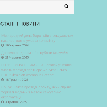
ОСТАННІ НОВИНИ
Міжнародний день боротьби з сексуальним
насильством в умовах конфлікту
19 Червня, 2026
Допомога вдовам з Республіки Колумбія
23 Червня, 2025
БО “ВСЕУКРАЇНСЬКА ЛІГА Легалайф” взяла
участь у заході партнерської української
НПО “Ukrainian woman in Greece”
18 Травня, 2025
Пошук шляхів протидії попиту, який сприяє
торгівлі людьми з метою сексуальної
експлуатації
3 Травня, 2025