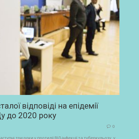
алої відповіді на епідемії
у до 2020 року
0
тупні три роки у протидії ВІЛ-інфекції та туберкульозу, у