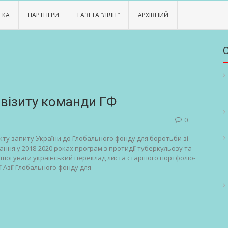
ЕКА
ПАРТНЕРИ
ГАЗЕТА “ЛІЛІТ”
АРХІВНИЙ
 візиту команди ГФ
0
кту запиту України до Глобального фонду для боротьби зі
ння у 2018-2020 роках програм з протидії туберкульозу та
 Вашої уваги український переклад листа старшого портфоліо-
 Азії Глобального фонду для