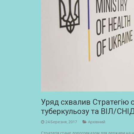
Уряд схвалив Стратегію ст
туберкульозу та ВІЛ/СНІД
24 Березня, 2017
Архівний
Стратегія стане дороговказом для держави на нас