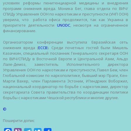
условиях реформы пенитенциарной медицины и внедрения
программ снижения вреда. Моника Бег, глава отдела по ВИЧ/
СПИДу Управления ООН по наркотикам и преступности (УНП ООН)
уверила, что работа офиса продолжится, так как Украина в
приоритете деятельности
UNODC
, несмотря на ограниченное
финансирование.
Организатором конференции выступила Евразийская сеть
снижения вреда (
ЕССВ
). Среди почетных гостей были Мишель
Казачкин, специальный посланник Генерального секретаря ООН
по ВИЧ/СПИДу в Восточной Европе и Центральной Азии, Альдо
Лале-Демоз, заместитель Исполнительного директора
Управления ООН по наркотикам и преступности, Павел Бем, член
Глобальной комиссии по наркополитике, бывший мэр Праги, Кен-
Марти Вахер, член Парламента Эстонии, И?индржих Воборжил,
национальный координатор по борьбе с наркотиками, директор
секретариата Совета правительства по координации политики
борьбы с наркотиками Чешской республики и многие другие.
©
Поширити допис