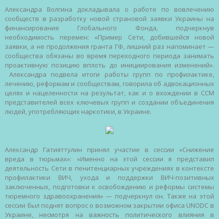
Александра Волгина докладывала о работе по вовлечению
сообществ в разработку новой страновой заявки Украины на
финансирование Глобального Фонда, подчеркнув
необходимость перемен: «Пример Сети, добившейся новой
заявки, а не продолжения гранта ГФ, лишний раз напоминает —
сообщества обязаны во время переходного периода занимать
проактивную позицию вплоть до инициирования изменений».
Александра подвела итоги работы групп по профилактике,
лечению, реформам и сообществам, говорила об адвокационных
целях и нацеленности на результат, как и о вхождении в ССМ
представителей всех ключевых групп и создании объединения
людей, употребляющих наркотики, в Украине.
Александр Гатияттулин принял участие в сессии «Снижение
вреда в тюрьмах»: «Именно на этой сессии я представил
деятельность Сети в пенитенциарных учреждениях в контексте
профилактики ВИЧ, ухода и поддержки ВИЧ-позитивных
заключенных, подготовки к освобождению и реформы системы
тюремного здравоохранения» — подчеркнул он. Также на этой
сессии был поднят вопрос о возможном закрытии офиса UNODC в
Украине, несмотря на важность политического влияния в