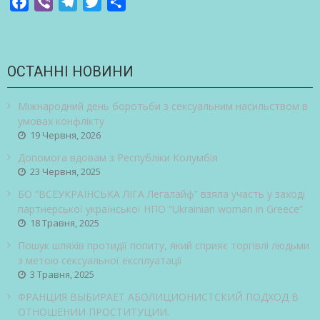
Facebook
Viber
Telegram
Twitter
Share
ОСТАННІ НОВИНИ
Міжнародний день боротьби з сексуальним насильством в
умовах конфлікту
19 Червня, 2026
Допомога вдовам з Республіки Колумбія
23 Червня, 2025
БО “ВСЕУКРАЇНСЬКА ЛІГА Легалайф” взяла участь у заході
партнерської української НПО “Ukrainian woman in Greece”
18 Травня, 2025
Пошук шляхів протидії попиту, який сприяє торгівлі людьми
з метою сексуальної експлуатації
3 Травня, 2025
ФРАНЦИЯ ВЫБИРАЕТ АБОЛИЦИОНИСТСКИЙ ПОДХОД В
ОТНОШЕНИИ ПРОСТИТУЦИИ.