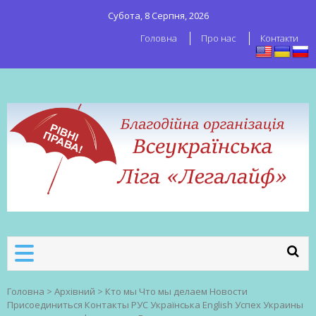
Субота, 8 Серпня, 2026
Головна
Про нас
Контакти
ВСЕУКРАЇНСЬКА ЛІГА ЛЕГАЛАЙФ
Всеукраїнська організація секс-
робітників
Головна
>
Архівний
>
Кто мы Что мы делаем Новости
Присоединиться Контакты РУС Українська English Успех Украины