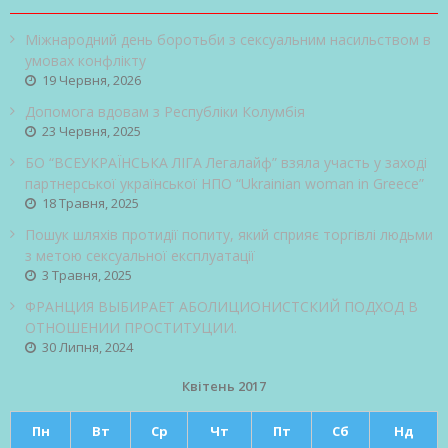
Міжнародний день боротьби з сексуальним насильством в
умовах конфлікту
19 Червня, 2026
Допомога вдовам з Республіки Колумбія
23 Червня, 2025
БО “ВСЕУКРАЇНСЬКА ЛІГА Легалайф” взяла участь у заході
партнерської української НПО “Ukrainian woman in Greece”
18 Травня, 2025
Пошук шляхів протидії попиту, який сприяє торгівлі людьми
з метою сексуальної експлуатації
3 Травня, 2025
ФРАНЦИЯ ВЫБИРАЕТ АБОЛИЦИОНИСТСКИЙ ПОДХОД В
ОТНОШЕНИИ ПРОСТИТУЦИИ.
30 Липня, 2024
Квітень 2017
Пн
Вт
Ср
Чт
Пт
Сб
Нд