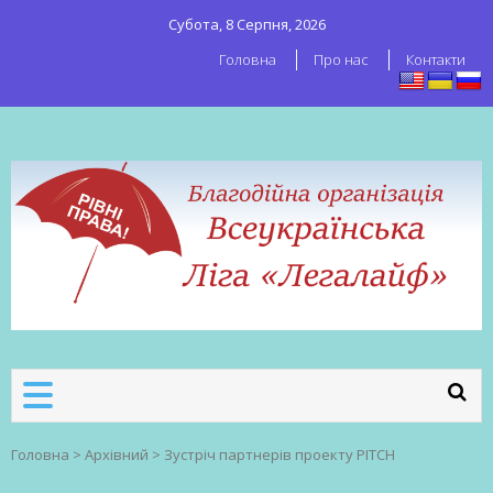
Субота, 8 Серпня, 2026
Головна
Про нас
Контакти
ВСЕУКРАЇНСЬКА ЛІГА ЛЕГАЛАЙФ
Всеукраїнська організація секс-
робітників
Головна
>
Архівний
>
Зустріч партнерів проекту PITCH