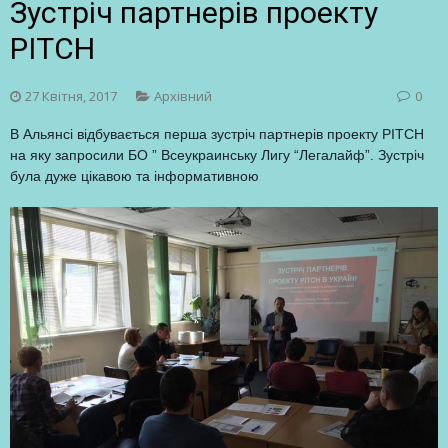
Зустріч партнерів проекту
PITCH
27 Квітня, 2017
Архівний
0
В Альянсі відбувається перша зустріч партнерів проекту PITCH
на яку запросили БО ” Всеукраинську Лигу “Легалайф”. Зустріч
була дуже цікавою та інформативною