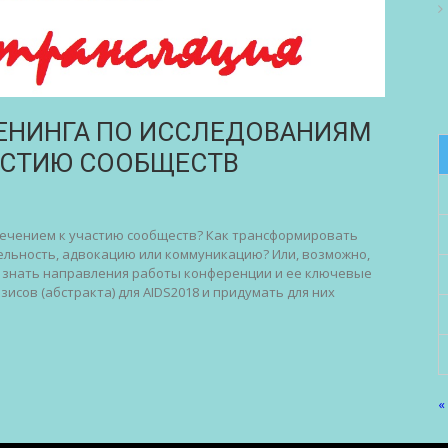
ЕНИНГА ПО ИССЛЕДОВАНИЯМ
АСТИЮ СООБЩЕСТВ
лечением к участию сообществ? Как трансформировать
ельность, адвокацию или коммуникацию? Или, возможно,
те знать направления работы конференции и ее ключевые
исов (абстракта) для AIDS2018 и придумать для них
«