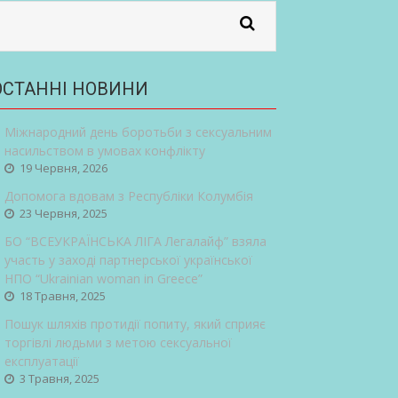
ОСТАННІ НОВИНИ
Міжнародний день боротьби з сексуальним
насильством в умовах конфлікту
19 Червня, 2026
Допомога вдовам з Республіки Колумбія
23 Червня, 2025
БО “ВСЕУКРАЇНСЬКА ЛІГА Легалайф” взяла
участь у заході партнерської української
НПО “Ukrainian woman in Greece”
18 Травня, 2025
Пошук шляхів протидії попиту, який сприяє
торгівлі людьми з метою сексуальної
експлуатації
3 Травня, 2025