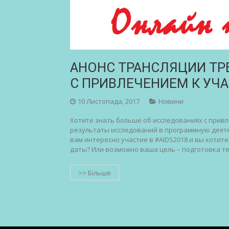
АНОНС ТРАНСЛЯЦИИ ТР
С ПРИВЛЕЧЕНИЕМ К УЧ
10 Листопада, 2017
Новини
Хотите знать больше об исследованиях с прив
результаты исследований в программную деят
вам интересно участие в #AIDS2018 и вы хоти
даты? Или возможно ваша цель – подготовка тез
>> Більше