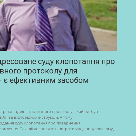
дресоване суду клопотання про
вного протоколу для
 є ефективним засобом
устрічав адміністративного протоколу, який би був
АП та відповідних інструкцій. А тому
 подання суду клопотання про повернення
рмлення. Такі дії дозволяють виграти час, і вподальшому,