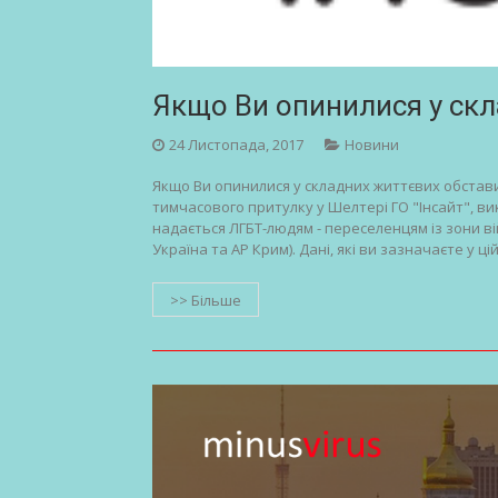
Якщо Ви опинилися у ск
24 Листопада, 2017
Новини
Якщо Ви опинилися у складних життєвих обстав
тимчасового притулку у Шелтері ГО "Інсайт", ви
надається ЛГБТ-людям - переселенцям із зони в
Україна та АР Крим). Дані, які ви зазначаєте у ці
>> Більше