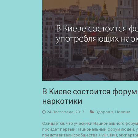
В Киеве состоится фору
наркотики
24 Листопада, 2017
Здоров'я
,
Новини
Ожидается, что учасники Национального форум
пройдет первый Национальный форум людей, у
представители сообщества ЛУН/ЛЖН, экспертов