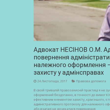
Адвокат НЕСІНОВ О.М. А
повернення адміністрати
належного оформлення –
захисту у адмінсправах
24 Листопада, 2017
Правова допомога
В своїй тривалій правозахисній практиці я не з
оформлений бездоганно, в точності до вимог КУп
ефективним елементом захисту, крім іншого, є
адміністративного протоколу для належного офо
або взагалі не дочекатися повернення