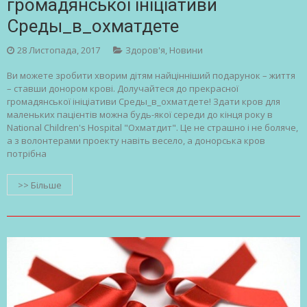
громадянської ініціативи
Среды_в_охматдете
28 Листопада, 2017
Здоров'я
,
Новини
Ви можете зробити хворим дітям найцінніший подарунок – життя
– ставши донором крові. Долучайтеся до прекрасної
громадянської ініціативи Среды_в_охматдете! Здати кров для
маленьких пацієнтів можна будь-якої середи до кінця року в
National Children's Hospital "Охматдит". Це не страшно і не боляче,
а з волонтерами проекту навіть весело, а донорська кров
потрібна
>> Більше