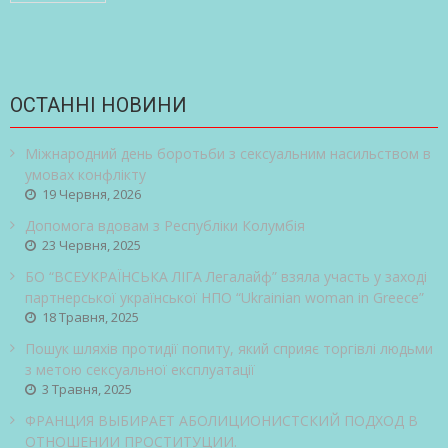
ОСТАННІ НОВИНИ
Міжнародний день боротьби з сексуальним насильством в
умовах конфлікту
19 Червня, 2026
Допомога вдовам з Республіки Колумбія
23 Червня, 2025
БО “ВСЕУКРАЇНСЬКА ЛІГА Легалайф” взяла участь у заході
партнерської української НПО “Ukrainian woman in Greece”
18 Травня, 2025
Пошук шляхів протидії попиту, який сприяє торгівлі людьми
з метою сексуальної експлуатації
3 Травня, 2025
ФРАНЦИЯ ВЫБИРАЕТ АБОЛИЦИОНИСТСКИЙ ПОДХОД В
ОТНОШЕНИИ ПРОСТИТУЦИИ.