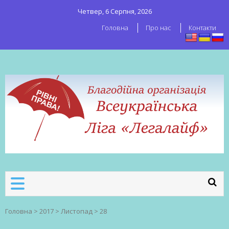
Четвер, 6 Серпня, 2026
Головна
Про нас
Контакти
ВСЕУКРАЇНСЬКА ЛІГА ЛЕГАЛАЙФ
Всеукраїнська організація секс-
робітників
Головна
>
2017
>
Листопад
>
28