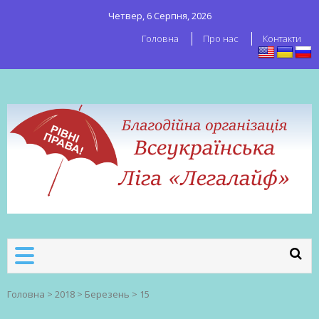
Четвер, 6 Серпня, 2026
Головна
Про нас
Контакти
ВСЕУКРАЇНСЬКА ЛІГА ЛЕГАЛАЙФ
Всеукраїнська організація секс-
робітників
Головна
>
2018
>
Березень
>
15