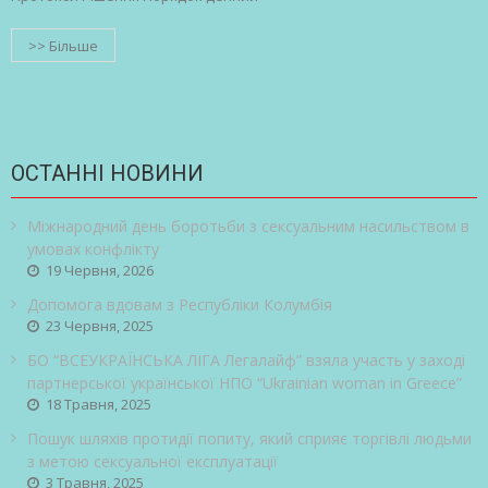
>> Більше
ОСТАННІ НОВИНИ
Міжнародний день боротьби з сексуальним насильством в
умовах конфлікту
19 Червня, 2026
Допомога вдовам з Республіки Колумбія
23 Червня, 2025
БО “ВСЕУКРАЇНСЬКА ЛІГА Легалайф” взяла участь у заході
партнерської української НПО “Ukrainian woman in Greece”
18 Травня, 2025
Пошук шляхів протидії попиту, який сприяє торгівлі людьми
з метою сексуальної експлуатації
3 Травня, 2025