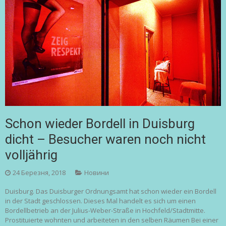
Schon wieder Bordell in Duisburg
dicht – Besucher waren noch nicht
volljährig
24 Березня, 2018
Новини
Duisburg. Das Duisburger Ordnungsamt hat schon wieder ein Bordell
in der Stadt geschlossen. Dieses Mal handelt es sich um einen
Bordellbetrieb an der Julius-Weber-Straße in Hochfeld/Stadtmitte.
Prostituierte wohnten und arbeiteten in den selben Räumen Bei einer