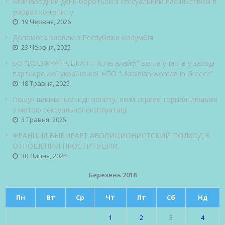
Міжнародний день боротьби з сексуальним насильством в
умовах конфлікту
19 Червня, 2026
Допомога вдовам з Республіки Колумбія
23 Червня, 2025
БО “ВСЕУКРАЇНСЬКА ЛІГА Легалайф” взяла участь у заході
партнерської української НПО “Ukrainian woman in Greece”
18 Травня, 2025
Пошук шляхів протидії попиту, який сприяє торгівлі людьми
з метою сексуальної експлуатації
3 Травня, 2025
ФРАНЦИЯ ВЫБИРАЕТ АБОЛИЦИОНИСТСКИЙ ПОДХОД В
ОТНОШЕНИИ ПРОСТИТУЦИИ.
30 Липня, 2024
Березень 2018
Пн
Вт
Ср
Чт
Пт
Сб
Нд
1
2
3
4