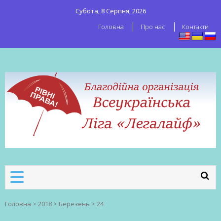
Субота, 8 Серпня, 2026
Головна
Про нас
Контакти
ВСЕУКРАЇНСЬКА ЛІГА ЛЕГАЛАЙФ
Всеукраїнська організація секс-
робітників
Головна
>
2018
>
Березень
>
24