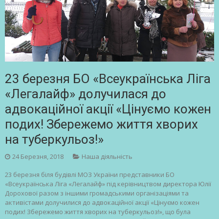
23 березня БО «Всеукраїнська Ліга
«Легалайф» долучилася до
адвокаційної акції «Цінуємо кожен
подих! Збережемо життя хворих
на туберкульоз!»
24 Березня, 2018
Наша діяльність
23 березня біля будівлі МОЗ України представники БО
«Всеукраїнська Ліга «Легалайф» під керівництвом директора Юлії
Дорохової разом з іншими громадськими організаціями та
активістами долучилися до адвокаційної акції «Цінуємо кожен
подих! Збережемо життя хворих на туберкульоз!», що була