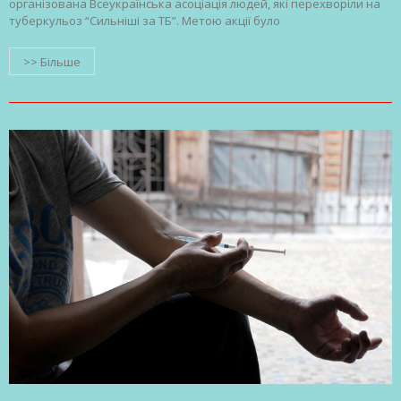
організована Всеукраїнська асоціація людей, які перехворіли на
туберкульоз “Сильніші за ТБ”. Метою акції було
>> Більше