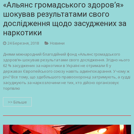
«Альянс громадського здоров’я»
шокував результатами свого
дослідження щодо засуджених за
наркотики
24 Березня, 2018
Новини
Днями міжнародний благодійний фонд «Альянс громадського
здоров’я» шокував результатами свого дослідження. Згідно нього
62 % засуджених за наркотики в Україні не отримали б у
державах Європейського союзу навіть адмінпокарання. У чому ж
річ? Все тому, що здебільшого правоохоронці затримують, а судді
засуджують за наркозлочини не тих, хто дійсно організовує
торгівлю
>> Більше