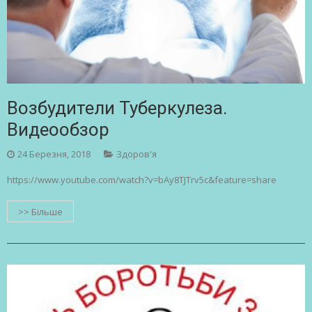
Возбудители Туберкулеза.
Видеообзор
24 Березня, 2018
Здоров'я
https://www.youtube.com/watch?v=bAy8TJTrv5c&feature=share
>> Більше