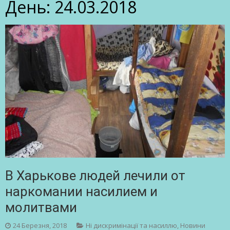
День:
24.03.2018
В Харькове людей лечили от
наркомании насилием и
молитвами
24 Березня, 2018
Ні дискримінації та насиллю
,
Новини