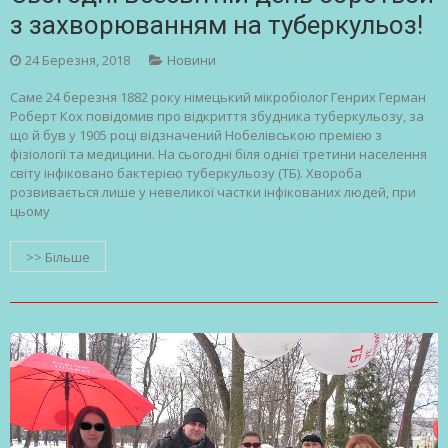
з захворюванням на туберкульоз!
24 Березня, 2018
Новини
Саме 24 березня 1882 року німецький мікробіолог Генрих Герман
Роберт Кох повідомив про відкриття збудника туберкульозу, за
що й був у 1905 році відзначений Нобелівською премією з
фізіології та медицини. На сьогодні біля однієї третини населення
світу інфіковано бактерією туберкульозу (ТБ). Хвороба
розвивається лише у невеликої частки інфікованих людей, при
цьому
>> Більше