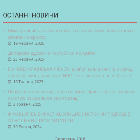
ОСТАННІ НОВИНИ
Міжнародний день боротьби з сексуальним насильством в
умовах конфлікту
19 Червня, 2026
Допомога вдовам з Республіки Колумбія
23 Червня, 2025
БО “ВСЕУКРАЇНСЬКА ЛІГА Легалайф” взяла участь у заході
партнерської української НПО “Ukrainian woman in Greece”
18 Травня, 2025
Пошук шляхів протидії попиту, який сприяє торгівлі людьми
з метою сексуальної експлуатації
3 Травня, 2025
ФРАНЦИЯ ВЫБИРАЕТ АБОЛИЦИОНИСТСКИЙ ПОДХОД В
ОТНОШЕНИИ ПРОСТИТУЦИИ.
30 Липня, 2024
Березень 2018