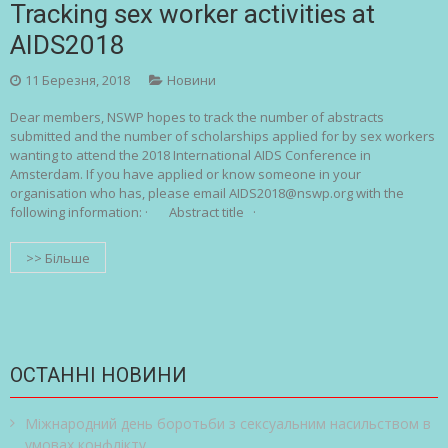
Tracking sex worker activities at
AIDS2018
11 Березня, 2018
Новини
Dear members, NSWP hopes to track the number of abstracts
submitted and the number of scholarships applied for by sex workers
wanting to attend the 2018 International AIDS Conference in
Amsterdam. If you have applied or know someone in your
organisation who has, please email AIDS2018@nswp.org with the
following information: · Abstract title ·
>> Більше
ОСТАННІ НОВИНИ
Міжнародний день боротьби з сексуальним насильством в
умовах конфлікту