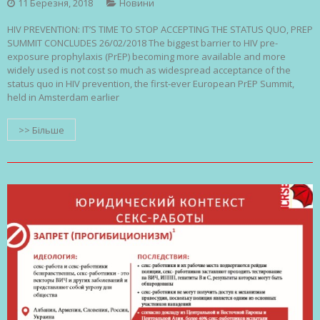
11 Березня, 2018
Новини
HIV PREVENTION: IT’S TIME TO STOP ACCEPTING THE STATUS QUO, PREP
SUMMIT CONCLUDES 26/02/2018 The biggest barrier to HIV pre-
exposure prophylaxis (PrEP) becoming more available and more
widely used is not cost so much as widespread acceptance of the
status quo in HIV prevention, the first-ever European PrEP Summit,
held in Amsterdam earlier
>> Більше