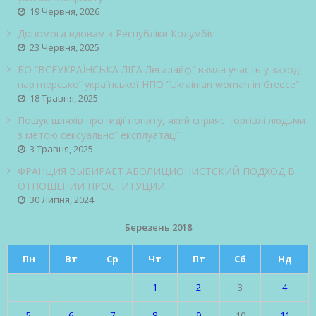
19 Червня, 2026
Допомога вдовам з Республіки Колумбія
23 Червня, 2025
БО “ВСЕУКРАЇНСЬКА ЛІГА Легалайф” взяла участь у заході
партнерської української НПО “Ukrainian woman in Greece”
18 Травня, 2025
Пошук шляхів протидії попиту, який сприяє торгівлі людьми
з метою сексуальної експлуатації
3 Травня, 2025
ФРАНЦИЯ ВЫБИРАЕТ АБОЛИЦИОНИСТСКИЙ ПОДХОД В
ОТНОШЕНИИ ПРОСТИТУЦИИ.
30 Липня, 2024
Березень 2018
Пн
Вт
Ср
Чт
Пт
Сб
Нд
1
2
3
4
5
6
7
8
9
10
11