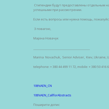
Стипендии будут предоставлены отдельным н
успешными при рассмотрении.
Если есть вопросы или нужна помощь, пожалуйс
З повагою,
Марiна Новачук
__________________________________________________________
Marina Novachuk
,
Senior Adviser
,
Kiev
,
Ukraine
,
telephone:
+ 380 44 499 11 72
, mobile:
+ 380 50 416 6
10thIAEN_CN
10thIAEN_CallforAbstracts
Поширити допис