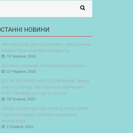
ОСТАННІ НОВИНИ
Міжнародний день боротьби з сексуальним
насильством в умовах конфлікту
19 Червня, 2026
Допомога вдовам з Республіки Колумбія
23 Червня, 2025
БО “ВСЕУКРАЇНСЬКА ЛІГА Легалайф” взяла
участь у заході партнерської української
НПО “Ukrainian woman in Greece”
18 Травня, 2025
Пошук шляхів протидії попиту, який сприяє
торгівлі людьми з метою сексуальної
експлуатації
3 Травня, 2025