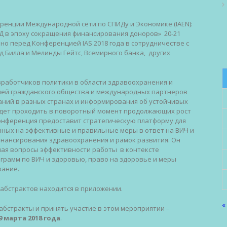
ренции Международной сети по СПИДу и Экономике (
IAEN
):
Д в эпоху сокращения финансирования доноров» 20-21
енно перед Конференцией
IAS
2018 года в сотрудничестве с
 Билла и Мелинды Гейтс, Всемирного банка, других
работчиков политики в области здравоохранения и
лей гражданского общества и международных партнеров
аний в разных странах и информирования об устойчивых
будет проходить в поворотный момент продолжающих рост
онференция предоставит стратегическую платформу для
ных на эффективные и правильные меры в ответ на ВИЧ и
инансирования здравоохранения и рамок развития. Он
ючая вопросы эффективности работы в контексте
грамм по ВИЧ и здоровью, право на здоровье и меры
вание.
абстрактов находится в приложении.
«
абстракты и принять участие в этом мероприятии –
9 марта 2018 года
.