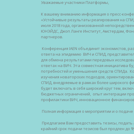
Уважаемые участники Платформы,
К вашему вниманию информация о преcc-конфе
«Устойчивые результаты реагирования на СПИ
июля 2018 года, организованной непосредств
ЮНЭЙДС, Джоп Ланге Институт, Амстердам, Фонд
партнеров.
Конференция
IAEN
объединит экономистов, раз
ответа на эпидемию ВИЧ и СПИД, представите
для обмена результатами передовых исследов
ответах на ВИЧ. Эта совместная инициатива 
потребностей и уменьшения средств СПИДа. К
изучения новаторских подходов, ориентирован
СПИД, внедряемые в рамках более широкого ф
будет включать в себя широкий круг тем, вкл
бюджетных ограничений, опыт интеграции про
профилактики ВИЧ, инновационное финансиро
Полная информация о мероприятии и о подаче 
Предлагаем Вам предоставить тезисы, подать 
крайний срок подачи тезисов был продлен до
1