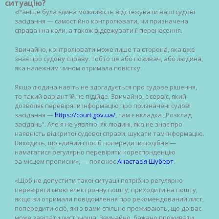
ситуацію?
«Раніше була єдина можливість відстежувати ваші судові
засідання — самостійно контролювати, чи призначена
справа і на коли, а також відсежувати її перенесення.
Звичайно, контролювати може лише та сторона, яка вже
знає про судову справу. Тобто це або позивач, або людина,
яка належним чином отримала повістку.
Якщо людина навіть не здогадується про судове рішення,
то такий варіант їй не підійде. Звичайно, є сервіс, який
дозволяє перевіряти інформацію про призначені судові
засідання —
https://court.gov.ua/
, там є вкладка „Розклад
засідань“. Але я не уявляю, як людині, яка не знає про
наявність відкритої судової справи, шукати там інформацію.
Виходить, що єдиний спосіб попередити подібне —
намагатися регулярно перевіряти кореспонденцію
за місцем прописки», — пояснює
Анастасія Шуберт
.
«Щоб не допустити такої ситуації потрібно регулярно
перевіряти свою електронну пошту, приходити на пошту,
якщо ви отримали повідомлення про рекомендований лист,
попередити осіб, які з вами спільно проживають, що до вас
може завітати листоноша. Звичайно, бажано проживати