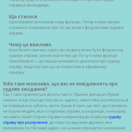
справи в месенджері.
Що сталося
Opendatabot анонсував нову функцію. Тепер кожен зможе
отримати сповіщення про те, що вони є фігурантами судової
справи.
Чому це важливо
Існує безліч причин, через які людина може бути фігурантом
судової справи, але не знати про це. По суті нова функція
Opendatabot — це перша можливість дізнатися про судову
справу, якщо вас про це не сповістили в офіційному
порядку.
Хіба таке можливо, що вас не повідомлять про
судове засідання?
Так, і таке трапляється досить часто. Причин для цього буває
чимало. Іноді поштарі плутають адресу, самостійно розписуються
за отримувача, гублять листи. Буває й таке, що лист доставляють
не в руки людині, яка є стороною справи, а охоронцю, консьєржу
чи навіть іншій стороні справи (наприклад ми знайшли
судову
справу про розлучення
, де повістку вручили дружині, яка
проживала по тій самій адресі, хоча мали передати її чоловікові).