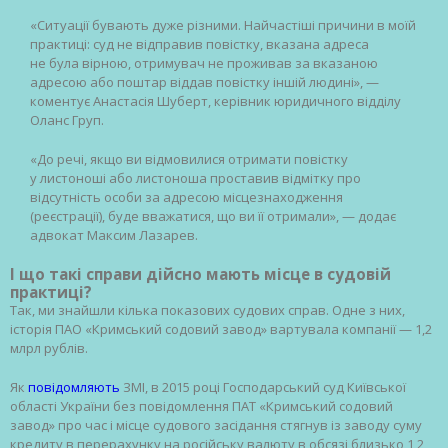
«Ситуації бувають дуже різними. Найчастіші причини в моїй
практиці: суд не відправив повістку, вказана адреса
не була вірною, отримувач не проживав за вказаною
адресою або поштар віддав повістку іншій людині», —
коментує Анастасія Шуберт, керівник юридичного відділу
Оланс Груп.
«До речі, якщо ви відмовилися отримати повістку
у листоноші або листоноша проставив відмітку про
відсутність особи за адресою місцезнаходження
(реєстрації), буде вважатися, що ви її отримали», — додає
адвокат Максим Лазарев.
І що такі справи дійсно мають місце в судовій
практиці?
Так, ми знайшли кілька показових судових справ. Одне з них,
історія ПАО «Кримський содовий завод» вартувала компанії — 1,2
млрл рублів.
Як
повідомляють
ЗМІ, в 2015 році Господарський суд Київської
області України без повідомлення ПАТ «Кримський содовий
завод» про час і місце судового засідання стягнув із заводу суму
кредиту в перерахунку на російську валюту в обсязі близько 1,2