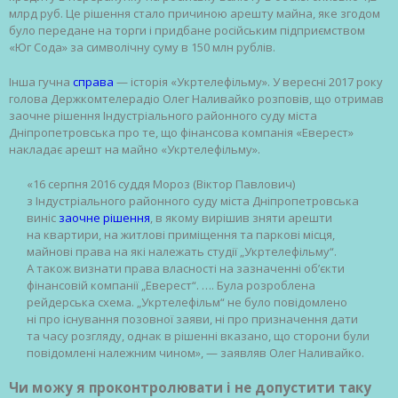
млрд руб. Це рішення стало причиною арешту майна, яке згодом
було передане на торги і придбане російським підприємством
«Юг Сода» за символічну суму в 150 млн рублів.
Інша гучна
справа
— історія «Укртелефільму». У вересні 2017 року
голова Держкомтелерадіо Олег Наливайко розповів, що отримав
заочне рішення Індустріального районного суду міста
Дніпропетровська про те, що фінансова компанія «Еверест»
накладає арешт на майно «Укртелефільму».
«16 серпня 2016 суддя Мороз (Віктор Павлович)
з Індустріального районного суду міста Дніпропетровська
виніс
заочне рішення
, в якому вирішив зняти арешти
на квартири, на житлові приміщення та паркові місця,
майнові права на які належать студії „Укртелефільму“.
А також визнати права власності на зазначенні об’єкти
фінансовій компанії „Еверест“. …. Була розроблена
рейдерська схема. „Укртелефільм“ не було повідомлено
ні про існування позовної заяви, ні про призначення дати
та часу розгляду, однак в рішенні вказано, що сторони були
повідомлені належним чином», — заявляв Олег Наливайко.
Чи можу я проконтролювати і не допустити таку