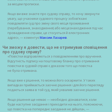
за місцем прописки.
Якщо ви вже знаєте про судову справу, то хочу звернути
увагу, що учасники судового процесу зобов’язані
повідомляти суд про зміну свого місця проживання
(перебування, знаходження) або місцезнаходження під час
провадження справи, це стосується й електронних
адрес», — коментує
Максим Лазарев
.
Чи зможу я довести, що не отримував сповіщення
про судову справу?
«Повістки відправляються з повідомленням про вручення.
Відсутність підпису на поштовому бланку про отримання
повістки в судовій справі є доказом того що повістка
не була отримана.
Якщо вже є рішення, то можна його оскаржити. У таких
випадках приймається заочне рішення і для його перегляду
подається заява в той суд, який ухвалив заочне рішення.
Якщо рішення ще немає — необхідно дізнаватися, коли
буде наступне засідання і приходити на нього, пояснюючи,
що повістка на попереднє засідання не дійшла», —