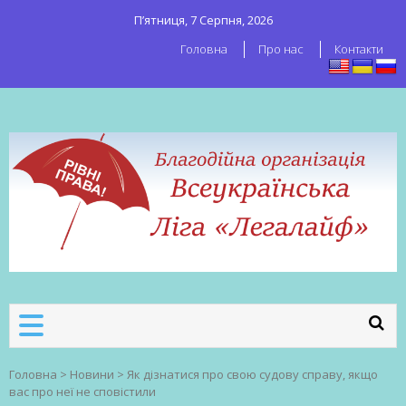
П’ятниця, 7 Серпня, 2026
Головна
Про нас
Контакти
ВСЕУКРАЇНСЬКА ЛІГА ЛЕГАЛАЙФ
Всеукраїнська організація секс-
робітників
Головна
>
Новини
>
Як дізнатися про свою судову справу, якщо
вас про неї не сповістили