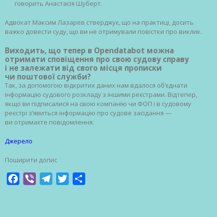
говорить Анастасія Шуберт.
Адвокат Максим Лазарев стверджує, що на практиці, досить
важко довести суду, що ви не отримували повістки про виклик.
Виходить, що тепер в Opendatabot можна
отримати сповіщення про свою судову справу
і не залежати від свого місця прописки
чи поштової служби?
Так, за допомогою відкритих даних нам вдалося об’єднати
інформацію судового розкладу з іншими реєстрами. Відтепер,
якщо ви підписалися на свою компанію чи ФОП і в судовому
реєстрі з’явиться інформацію про судове засідання —
ви отримаєте повідомлення.
Джерело
Поширити допис
Facebook
Viber
Telegram
Twitter
Share