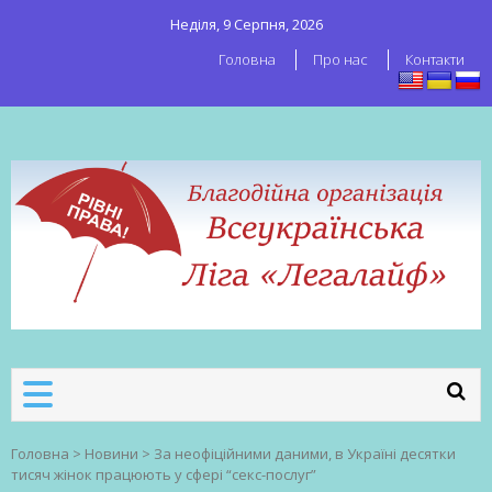
Неділя, 9 Серпня, 2026
Головна
Про нас
Контакти
ВСЕУКРАЇНСЬКА ЛІГА ЛЕГАЛАЙФ
Всеукраїнська організація секс-
робітників
Головна
>
Новини
>
За неофіційними даними, в Україні десятки
тисяч жінок працюють у сфері “секс-послуг”