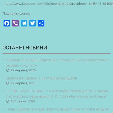
https://www.facebook.com/BBCnewsUkrainian/videos/18485413185108
Поширити допис
Facebook
Viber
Telegram
Twitter
Share
ОСТАННІ НОВИНИ
Міжнародний день боротьби з сексуальним насильством в
умовах конфлікту
19 Червня, 2026
Допомога вдовам з Республіки Колумбія
23 Червня, 2025
БО “ВСЕУКРАЇНСЬКА ЛІГА Легалайф” взяла участь у заході
партнерської української НПО “Ukrainian woman in Greece”
18 Травня, 2025
Пошук шляхів протидії попиту, який сприяє торгівлі людьми