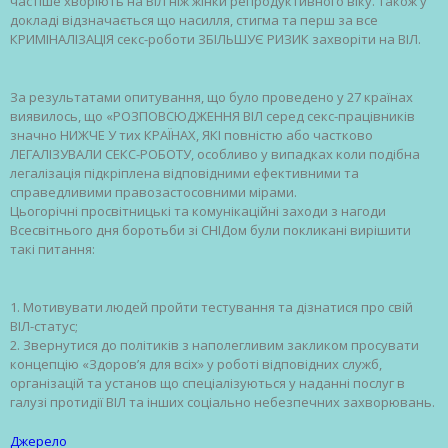
частіше хворіють на ВІЛ ніж жінки репродуктивного віку. Також у
докладі відзначається що насилля, стигма та перш за все
КРИМІНАЛІЗАЦІЯ секс-роботи ЗБІЛЬШУЄ РИЗИК захворіти на ВІЛ.
За результатами опитування, що було проведено у 27 країнах
виявилось, що «РОЗПОВСЮДЖЕННЯ ВІЛ серед секс-працівників
значно НИЖЧЕ У тих КРАЇНАХ, ЯКІ повністю або частково
ЛЕГАЛІЗУВАЛИ СЕКС-РОБОТУ, особливо у випадках коли подібна
легалізація підкріплена відповідними ефективними та
справедливими правозастосовними мірами.
Цьогорічні просвітницькі та комунікаційні заходи з нагоди
Всесвітнього дня боротьби зі СНІДом були покликані вирішити
такі питання:
1. Мотивувати людей пройти тестування та дізнатися про свій
ВІЛ-статус;
2. Звернутися до політиків з наполегливим закликом просувати
концепцію «Здоров’я для всіх» у роботі відповідних служб,
організацій та установ що спеціалізуються у наданні послуг в
галузі протидії ВІЛ та інших соціально небезпечних захворювань.
Джерело