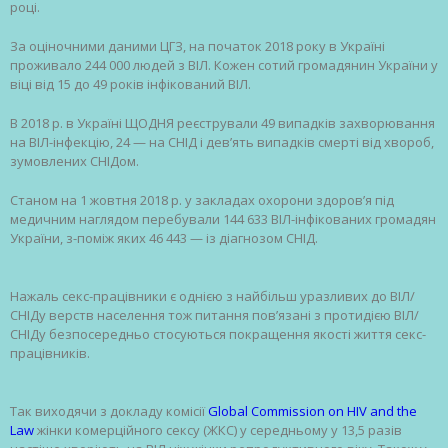
році.
За оціночними даними ЦГЗ, на початок 2018 року в Україні
проживало 244 000 людей з ВІЛ. Кожен сотий громадянин України у
віці від 15 до 49 років інфікований ВІЛ.
В 2018 р. в Україні ЩОДНЯ реєстрували 49 випадків захворювання
на ВІЛ-інфекцію, 24 — на СНІД і дев’ять випадків смерті від хвороб,
зумовлених СНІДом.
Станом на 1 жовтня 2018 р. у заклада
х охорони здоров’я під
медичним наглядом перебували 144 633 ВІЛ-інфікованих громадян
України, з-поміж яких 46 443 — із діагнозом СНІД.
Нажаль секс-працівники є однією з найбільш уразливих до ВІЛ/
СНІДу верств населення тож питання пов’язані з протидією ВІЛ/
СНІДу безпосередньо стосуються покращення якості життя секс-
працівників.
Так виходячи з докладу комісії
Global Commission on HIV and the
Law
жінки комерційного сексу (ЖКС) у середньому у 13,5 разів