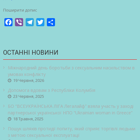
Поширити допис
Facebook
Viber
Telegram
Twitter
Share
ОСТАННІ НОВИНИ
Міжнародний день боротьби з сексуальним насильством в
умовах конфлікту
19 Червня, 2026
Допомога вдовам з Республіки Колумбія
23 Червня, 2025
БО “ВСЕУКРАЇНСЬКА ЛІГА Легалайф” взяла участь у заході
партнерської української НПО “Ukrainian woman in Greece”
18 Травня, 2025
Пошук шляхів протидії попиту, який сприяє торгівлі людьми
з метою сексуальної експлуатації