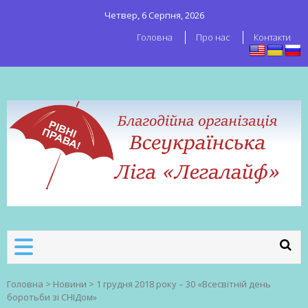
Четвер, 6 Серпня, 2026
Головна
Про нас
Контакти
ВСЕУКРАЇНСЬКА ЛІГА ЛЕГАЛАЙФ
Всеукраїнська організація секс-
робітників
Головна
>
Новини
>
1 грудня 2018 року – 30 «Всесвітній день
боротьби зі СНІДом»