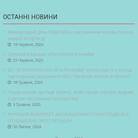
ОСТАННІ НОВИНИ
Міжнародний день боротьби з сексуальним насильством в
умовах конфлікту
19 Червня, 2026
Допомога вдовам з Республіки Колумбія
23 Червня, 2025
БО “ВСЕУКРАЇНСЬКА ЛІГА Легалайф” взяла участь у заході
партнерської української НПО “Ukrainian woman in Greece”
18 Травня, 2025
Пошук шляхів протидії попиту, який сприяє торгівлі людьми
з метою сексуальної експлуатації
3 Травня, 2025
ФРАНЦИЯ ВЫБИРАЕТ АБОЛИЦИОНИСТСКИЙ ПОДХОД В
ОТНОШЕНИИ ПРОСТИТУЦИИ.
30 Липня, 2024