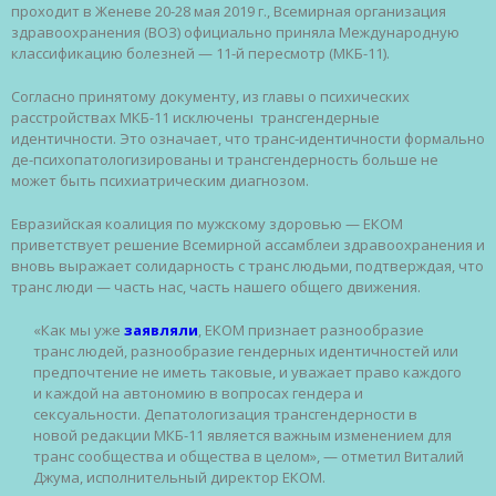
проходит в Женеве 20-28 мая 2019 г., Всемирная организация
здравоохранения (ВОЗ) официально приняла Международную
классификацию болезней — 11-й пересмотр (МКБ-11).
Согласно принятому документу, из главы о психических
расстройствах МКБ-11 исключены трансгендерные
идентичности. Это означает, что транс-идентичности формально
де-психопатологизированы и трансгендерность больше не
может быть психиатрическим диагнозом.
Евразийская коалиция по мужскому здоровью — ЕКОМ
приветствует решение Всемирной ассамблеи здравоохранения и
вновь выражает солидарность с транс людьми, подтверждая, что
транс люди — часть нас, часть нашего общего движения.
«Как мы уже
заявляли
, ЕКОМ признает разнообразие
транс людей, разнообразие гендерных идентичностей или
предпочтение не иметь таковые, и уважает право каждого
и каждой на автономию в вопросах гендера и
сексуальности. Депатологизация трансгендерности в
новой редакции МКБ-11 является важным изменением для
транс сообщества и общества в целом», — отметил Виталий
Джума, исполнительный директор ЕКОМ.