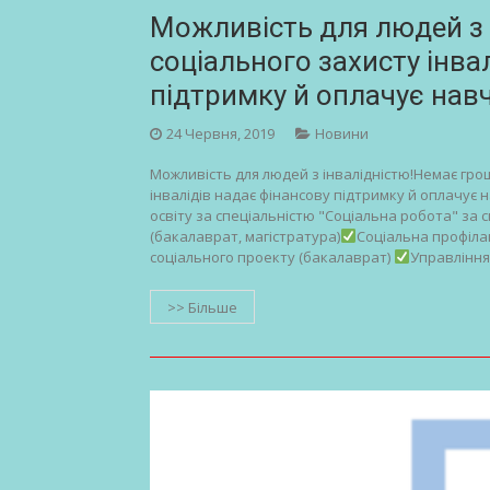
Можливість для людей з 
соціального захисту інва
підтримку й оплачує нав
24 Червня, 2019
Новини
Можливість для людей з інвалідністю!Немає гро
інвалідів надає фінансову підтримку й оплачує 
освіту за спеціальністю "Соціальна робота" за с
(бакалаврат, магістратура)
Соціальна профілак
соціального проекту (бакалаврат)
Управління
>> Більше