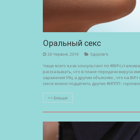
Оральный секс
26 Червня, 2019
Здоров'я
Чаще всего я,как консультант по #ВИЧ,сталкив
рассказывать, что в плане передачи вируса и
заражения 5%), а другим объясняю , что на ВИ
сексе можно подцепить другие #ИППП : горлово
>> Більше