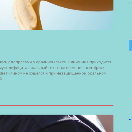
аюсь с вопросами о оральном сексе .Одним мне приходится
ммунодефицита оральный секс опасен менее всего(риск
Ч свет клином не сошелся и при незащищённом оральном
й
«