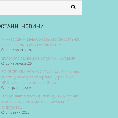
ОСТАННІ НОВИНИ
Міжнародний день боротьби з сексуальним
насильством в умовах конфлікту
19 Червня, 2026
Допомога вдовам з Республіки Колумбія
23 Червня, 2025
БО “ВСЕУКРАЇНСЬКА ЛІГА Легалайф” взяла
участь у заході партнерської української
НПО “Ukrainian woman in Greece”
18 Травня, 2025
Пошук шляхів протидії попиту, який сприяє
торгівлі людьми з метою сексуальної
експлуатації
3 Травня, 2025