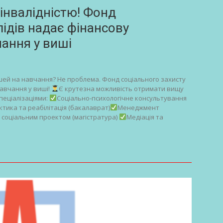
інвалідністю! Фонд
лідів надає фінансову
чання у виші
шей на навчання? Не проблема. Фонд соціального захисту
навчання у виші!
Є крутезна можливість отримати вищу
пеціалізаціями:
Соціально-психологічне консультування
тика та реабілітація (бакалаврат)
Менеджмент
 соціальним проектом (магістратура)
Медіація та