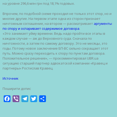
на уровне 296,6 млн грн под 18,1% годовых.
Впрочем, по подобной схеме проходил не только этот спор, но и
многие другие. На первом этапе одна из сторон признает
ничтожным соглашение, на втором — рассматривает
аргументы
по спору и оспаривает содержимое договора
.
«Это занимает уйму времени. Ведь надо пройти все этапы в
каждом случае — аж до Верховного суда. Сначала по
ничтожности, а затем по самому договору. Это не месяцы, это
годы. Потому новое заключение БП-ВС сильно сокращает этот
путь. Можно сразу переходить к спору по пунктам договора.
Положительное решение», — прокомментировал UBR.ua
ситуацию старший партнер адвокатской компании «Кравец и
партнеры» Ростислав Кравец.
Источник
Поширити допис
Facebook
Viber
Telegram
Twitter
Share