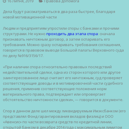
16 Липня, 2019
Правова допомога
Дела будут рассматриваться в два раза быстрее, благодаря
новой мотивационной части
Людям и предприятиям упростили споры с банками и прочими
структурами. Не нужно
проходить два этапа спора
: сначала
признавать ничтожным договор, а затем оспаривать его
требования. Можно сразу оспаривать требования соглашения,
говорится в правовом выводе Большой палаты Верховного суда
по делу №916/3156/17.
«При наличии спора относительно правовых последствий
недействительной сделки, одна из сторон которого или другое
заинтересованное лицо считает его ничтожным, суд проверяет
соответствующие доводы и в мотивировочной части судебного
решения, применив соответствующие положения норм
материального права, подтверждает или опровергает
обстоятельство ничтожности сделки», — говорится в документе.
Спор в данном деле шел между ликвидируемым Имэксбанком (его
представлял Фонд гарантирования вкладов физлиц) и ООО
«Авенсис» по части возврата средств по кредитной линии,
открытой банком в декабре 2014 года с максимальным лимитом