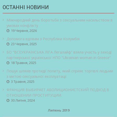
ОСТАННІ НОВИНИ
Міжнародний день боротьби з сексуальним насильством в
умовах конфлікту
19 Червня, 2026
Допомога вдовам з Республіки Колумбія
23 Червня, 2025
БО “ВСЕУКРАЇНСЬКА ЛІГА Легалайф” взяла участь у заході
партнерської української НПО “Ukrainian woman in Greece”
18 Травня, 2025
Пошук шляхів протидії попиту, який сприяє торгівлі людьми
з метою сексуальної експлуатації
3 Травня, 2025
ФРАНЦИЯ ВЫБИРАЕТ АБОЛИЦИОНИСТСКИЙ ПОДХОД В
ОТНОШЕНИИ ПРОСТИТУЦИИ.
30 Липня, 2024
Липень 2019