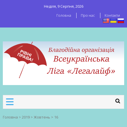
Неділя, 9 Серпня, 2026
Головна
Про нас
Контакти
ВСЕУКРАЇНСЬКА ЛІГА ЛЕГАЛАЙФ
Всеукраїнська організація секс-
робітників
Головна
>
2019
>
Жовтень
>
16