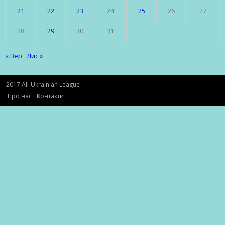
21
22
23
24
25
26
27
28
29
30
31
« Вер
Лис »
2017 All-Ukrainian League
Про нас
Контакти