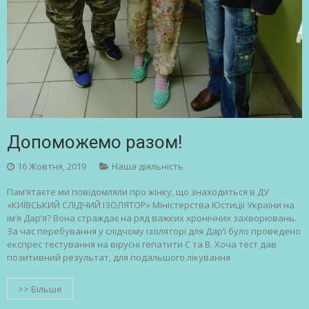
Допоможемо разом!
16 Жовтня, 2019
Наша діяльність
Пам’ятаєте ми повідомляли про жінку, що знаходиться в ДУ
«КИЇВСЬКИЙ СЛІДЧИЙ ІЗОЛЯТОР» Міністерства Юстиції України на
ім’я Дар’я? Вона страждає на ряд важких хронічних захворювань.
За час перебування у слідчому ізоляторі для Дар’ї було проведено
експрес тестування на вірусні гепатити С та В. Хоча тест дав
позитивний результат, для подальшого лікування
>> Більше