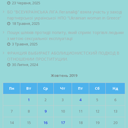
23 Червня, 2025
БО “ВСЕУКРАЇНСЬКА ЛІГА Легалайф” взяла участь у заході
партнерської української НПО “Ukrainian woman in Greece”
18 Травня, 2025
Пошук шляхів протидії попиту, який сприяє торгівлі людьми
з метою сексуальної експлуатації
3 Травня, 2025
ФРАНЦИЯ ВЫБИРАЕТ АБОЛИЦИОНИСТСКИЙ ПОДХОД В
ОТНОШЕНИИ ПРОСТИТУЦИИ.
30 Липня, 2024
Жовтень 2019
Пн
Вт
Ср
Чт
Пт
Сб
Нд
1
2
3
4
5
6
7
8
9
10
11
12
13
14
15
16
17
18
19
20