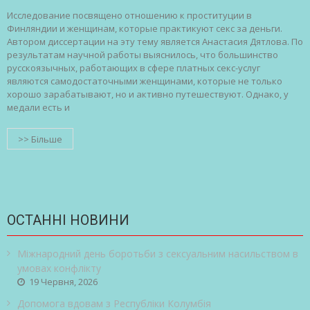
Исследование посвящено отношению к проституции в
Финляндии и женщинам, которые практикуют секс за деньги.
Автором диссертации на эту тему является Анастасия Дятлова. По
результатам научной работы выяснилось, что большинство
русскоязычных, работающих в сфере платных секс-услуг
являются самодостаточными женщинами, которые не только
хорошо зарабатывают, но и активно путешествуют. Однако, у
медали есть и
>> Більше
ОСТАННІ НОВИНИ
Міжнародний день боротьби з сексуальним насильством в
умовах конфлікту
19 Червня, 2026
Допомога вдовам з Республіки Колумбія