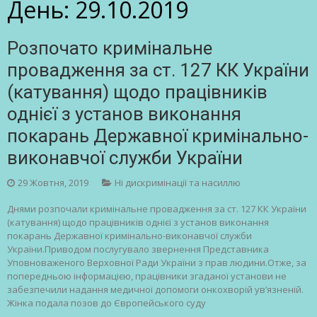
День:
29.10.2019
Розпочато кримінальне
провадження за ст. 127 КК України
(катування) щодо працівників
однієї з установ виконання
покарань Державної кримінально-
виконавчої служби України
29 Жовтня, 2019
Ні дискримінації та насиллю
Днями розпочали кримінальне провадження за ст. 127 КК України
(катування) щодо працівників однієї з установ виконання
покарань Державної кримінально-виконавчої служби
України.Приводом послугувало звернення Представника
Уповноваженого Верховної Ради України з прав людини.Отже, за
попередньою інформацією, працівники згаданої установи не
забезпечили надання медичної допомоги онкохворій ув’язненій.
Жінка подала позов до Європейського суду