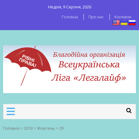
Неділя, 9 Серпня, 2026
Головна
Про нас
Контакти
ВСЕУКРАЇНСЬКА ЛІГА ЛЕГАЛАЙФ
Всеукраїнська організація секс-
робітників
Головна
>
2019
>
Жовтень
>
29