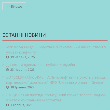
>> Більше
ОСТАННІ НОВИНИ
Міжнародний день боротьби з сексуальним насильством в
умовах конфлікту
19 Червня, 2026
Допомога вдовам з Республіки Колумбія
23 Червня, 2025
БО “ВСЕУКРАЇНСЬКА ЛІГА Легалайф” взяла участь у заході
партнерської української НПО “Ukrainian woman in Greece”
18 Травня, 2025
Пошук шляхів протидії попиту, який сприяє торгівлі людьми
з метою сексуальної експлуатації
3 Травня, 2025