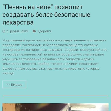
“Печень на чипе” позволит
создавать более безопасные
лекарства
2 Грудня, 2019
Здоров'я
Искуственный орган похожий на настоящую печень и позволяет
определять токсичность и безопасность веществ, которые
тестирование на животных не может Создали новое устройство
на основе человеческой печени, которое должно значительно
улучшить тестирование безопасности лекарств и других
химических веществ. Прибор "печень на чипе" показывает
более точные результаты, чем тесты на животных, которые
иногда
>> Більше