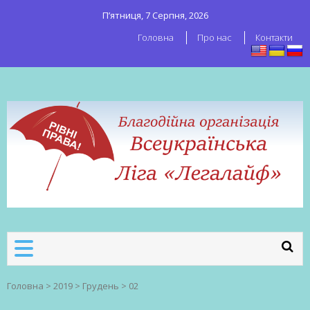
П’ятниця, 7 Серпня, 2026
Головна
Про нас
Контакти
ВСЕУКРАЇНСЬКА ЛІГА ЛЕГАЛАЙФ
Всеукраїнська організація секс-
робітників
Головна
>
2019
>
Грудень
>
02