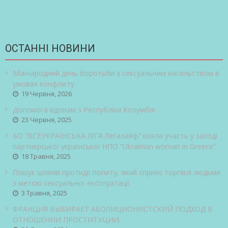
ОСТАННІ НОВИНИ
Міжнародний день боротьби з сексуальним насильством в
умовах конфлікту
19 Червня, 2026
Допомога вдовам з Республіки Колумбія
23 Червня, 2025
БО “ВСЕУКРАЇНСЬКА ЛІГА Легалайф” взяла участь у заході
партнерської української НПО “Ukrainian woman in Greece”
18 Травня, 2025
Пошук шляхів протидії попиту, який сприяє торгівлі людьми
з метою сексуальної експлуатації
3 Травня, 2025
ФРАНЦИЯ ВЫБИРАЕТ АБОЛИЦИОНИСТСКИЙ ПОДХОД В
ОТНОШЕНИИ ПРОСТИТУЦИИ.