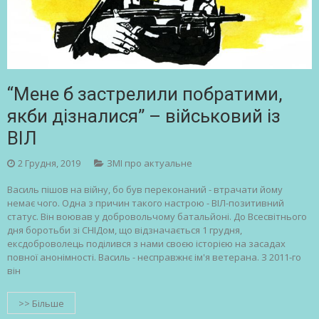
“Мене б застрелили побратими,
якби дізналися” – військовий із
ВІЛ
2 Грудня, 2019
ЗМІ про актуальне
Василь пішов на війну, бо був переконаний - втрачати йому
немає чого. Одна з причин такого настрою - ВІЛ-позитивний
статус. Він воював у добровольчому батальйоні. До Всесвітнього
дня боротьби зі СНІДом, що відзначається 1 грудня,
ексдоброволець поділився з нами своєю історією на засадах
повної анонімності. Василь - несправжнє ім'я ветерана. З 2011-го
він
>> Більше