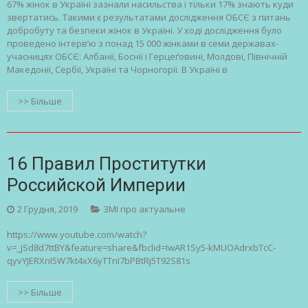
67% жінок в Україні зазнали насильства і тільки 17% знають куди
звертатись. Такими є результатами дослідження ОБСЄ з питань
добробуту та безпеки жінок в Україні. У ході дослідження було
проведено інтерв’ю з понад 15 000 жінками в семи державах-
учасницях ОБСЄ: Албанії, Боснії і Герцеґовині, Молдові, Північній
Македонії, Сербії, Україні та Чорногорії. В Україні в
>> Більше
16 Правил Проститутки
Российской Империи
2 Грудня, 2019
ЗМІ про актуальне
https://www.youtube.com/watch?
v=_jSd8d7ttBY&feature=share&fbclid=IwAR1Sy5-kMUOAdrxbTcC-
qyvYJERXnI5W7kt4xX6yTTnI7bPBtRj5T92S81s
>> Більше