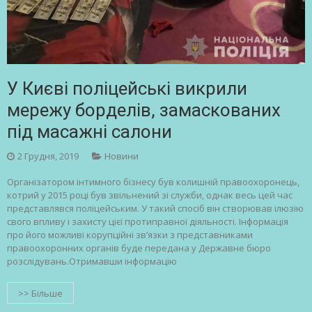
У Києві поліцейські викрили
мережу борделів, замаскованих
під масажні салони
2 Грудня, 2019
Новини
Організатором інтимного бізнесу був колишній правоохоронець,
котрий у 2015 році був звільнений зі служби, однак весь цей час
представлявся поліцейським. У такий спосіб він створював ілюзію
свого впливу і захисту цієї протиправної діяльності. Інформація
про його можливі корупційні зв’язки з представниками
правоохоронних органів буде передана у Державне бюро
розслідувань.Отримавши інформацію
>> Більше