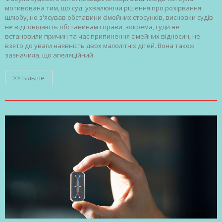
мотивована тим, що суд, ухвалюючи рішення про розірвання
шлюбу, не з'ясував обставини сімейних стосунків, висновки судів
не відповідають обставинам справи, зокрема, суди не
встановили причин та час припинення сімейних відносин, не
взято до уваги наявність двох малолітніх дітей. Вона також
зазначила, що апеляційний
>> Більше