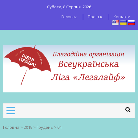
Субота, 8 Серпня, 2026
Головна
Про нас
Контакти
ВСЕУКРАЇНСЬКА ЛІГА ЛЕГАЛАЙФ
Всеукраїнська організація секс-
робітників
Головна
>
2019
>
Грудень
>
04