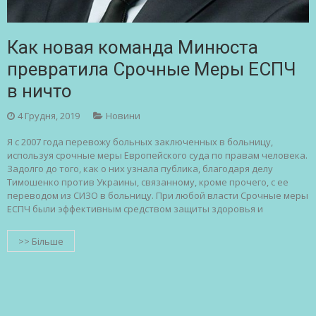
Как новая команда Минюста
превратила Срочные Меры ЕСПЧ
в ничто
4 Грудня, 2019
Новини
Я с 2007 года перевожу больных заключенных в больницу,
используя срочные меры Европейского суда по правам человека.
Задолго до того, как о них узнала публика, благодаря делу
Тимошенко против Украины, связанному, кроме прочего, с ее
переводом из СИЗО в больницу. При любой власти Срочные меры
ЕСПЧ были эффективным средством защиты здоровья и
>> Більше