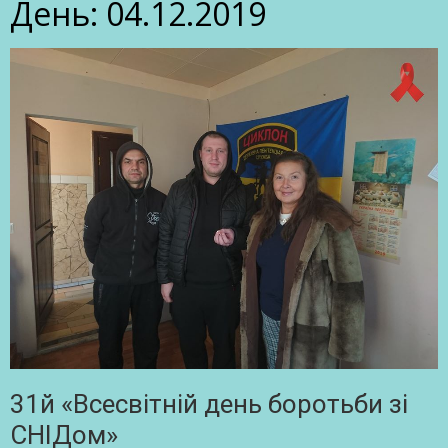
День:
04.12.2019
31й «Всесвітній день боротьби зі
СНІДом»