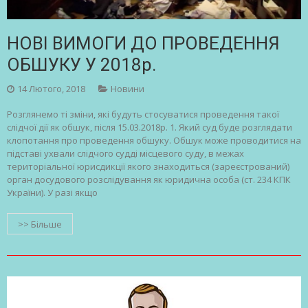
НОВІ ВИМОГИ ДО ПРОВЕДЕННЯ
ОБШУКУ У 2018р.
14 Лютого, 2018
Новини
Розглянемо ті зміни, які будуть стосуватися проведення такої
слідчої дії як обшук, після 15.03.2018р. 1. Який суд буде розглядати
клопотання про проведення обшуку. Обшук може проводитися на
підставі ухвали слідчого судді місцевого суду, в межах
територіальної юрисдикції якого знаходиться (зареєстрований)
орган досудового розслідування як юридична особа (ст. 234 КПК
України). У разі якщо
>> Більше