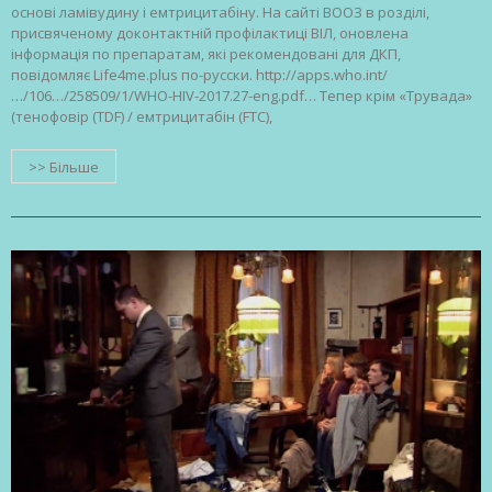
основі ламівудину і емтрицитабіну. На сайті ВООЗ в розділі,
присвяченому доконтактній профілактиці ВІЛ, оновлена ​​
інформація по препаратам, які рекомендовані для ДКП,
повідомляє Life4me.plus по-русски. http://apps.who.int/
…/106…/258509/1/WHO-HIV-2017.27-eng.pdf… Тепер крім «Трувада»
(тенофовір (TDF) / емтрицитабін (FTC),
>> Більше