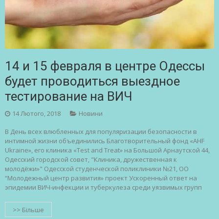
14 и 15 февраля в центре Одессы
будет проводиться выездное
тестирование на ВИЧ
14 Лютого, 2018
Новини
В День всех влюбленных для популяризации безопасности в
интимной жизни объединились Благотворительный фонд «AHF
Ukraine», его клиника «Test and Treat» на Большой Арнаутской 44,
Одесский городской совет, "Клиника, дружественная к
молодёжи»" Одесской студенческой поликлиники №21, ОО
“Молодежный центр развития» проект Ускоренный ответ на
эпидемии ВИЧ-инфекции и туберкулеза среди уязвимых групп
>> Більше