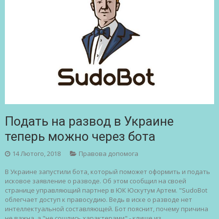
Подать на развод в Украине
теперь можно через бота
14 Лютого, 2018
Правова допомога
В Украине запустили бота, который поможет оформить и подать
исковое заявление о разводе. Об этом сообщил на своей
странице управляющий партнер в ЮК Юскутум Артем. "SudoBot
облегчает доступ к правосудию. Ведь в иске о разводе нет
интеллектуальной составляющей. Бот пояснит, почему причина
не важна, а "не сошлись характерами" - клише из