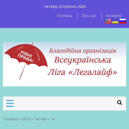
Четвер, 6 Серпня, 2026
Головна
Про нас
Контакти
ВСЕУКРАЇНСЬКА ЛІГА ЛЕГАЛАЙФ
Всеукраїнська організація секс-
робітників
Головна
>
2018
>
Лютий
>
14