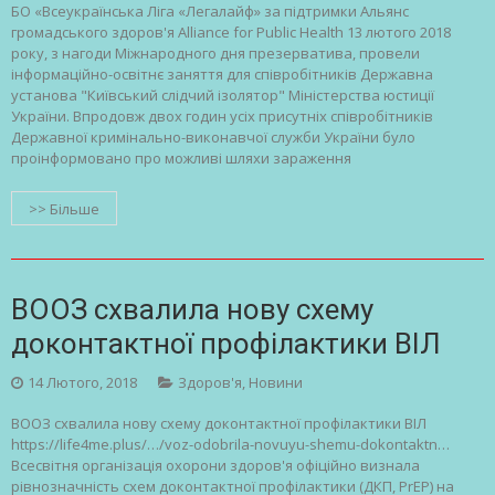
БО «Всеукраїнська Ліга «Легалайф» за підтримки Альянс
громадського здоров'я Alliance for Public Health 13 лютого 2018
року, з нагоди Міжнародного дня презерватива, провели
інформаційно-освітнє заняття для співробітників Державна
установа "Київський слідчий ізолятор" Міністерства юстиції
України. Впродовж двох годин усіх присутніх співробітників
Державної кримінально-виконавчої служби України було
проінформовано про можливі шляхи зараження
>> Більше
ВООЗ схвалила нову схему
доконтактної профілактики ВІЛ
14 Лютого, 2018
Здоров'я
,
Новини
ВООЗ схвалила нову схему доконтактної профілактики ВІЛ
https://life4me.plus/…/voz-odobrila-novuyu-shemu-dokontaktn…
Всесвітня організація охорони здоров'я офіційно визнала
рівнозначність схем доконтактної профілактики (ДКП, PrEP) на