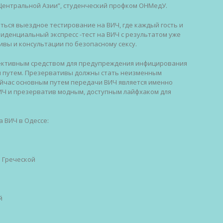
 Центральной Азии”, студенческий профком ОНМедУ.
иться выездное тестирование на ВИЧ, где каждый гость и
иденциальный экспресс -тест на ВИЧ с результатом уже
ивы и консультации по безопасному сексу.
ективным средством для предупреждения инфицирования
м путем. Презервативы должны стать неизменным
ейчас основным путем передачи ВИЧ является именно
 ВИЧ и презерватив модным, доступным лайфхаком для
 ВИЧ в Одессе:
и Греческой
й