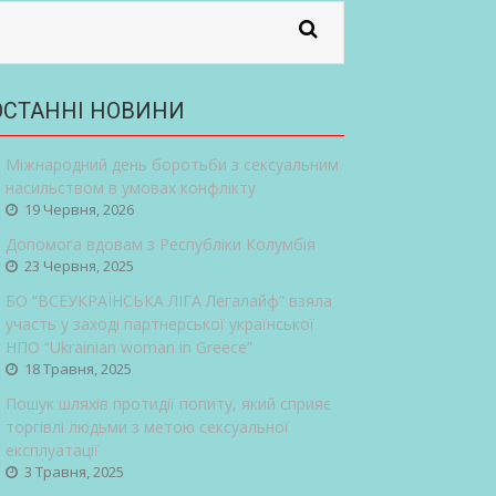
ОСТАННІ НОВИНИ
Міжнародний день боротьби з сексуальним
насильством в умовах конфлікту
19 Червня, 2026
Допомога вдовам з Республіки Колумбія
23 Червня, 2025
БО “ВСЕУКРАЇНСЬКА ЛІГА Легалайф” взяла
участь у заході партнерської української
НПО “Ukrainian woman in Greece”
18 Травня, 2025
Пошук шляхів протидії попиту, який сприяє
торгівлі людьми з метою сексуальної
експлуатації
3 Травня, 2025