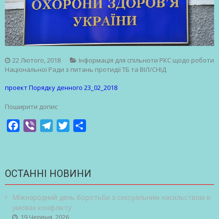
22 Лютого, 2018
Інформація для спільноти РКС щодо роботи
Національної Ради з питань протидії ТБ та ВІЛ/СНІД
проект Порядку денного 23_02_2018
Поширити допис
Facebook
Viber
Telegram
Twitter
Share
ОСТАННІ НОВИНИ
Міжнародний день боротьби з сексуальним насильством в
умовах конфлікту
19 Червня, 2026