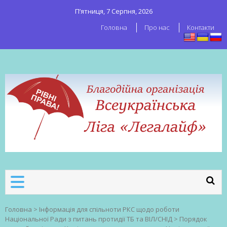
П’ятниця, 7 Серпня, 2026
Головна
Про нас
Контакти
ВСЕУКРАЇНСЬКА ЛІГА ЛЕГАЛАЙФ
Всеукраїнська організація секс-
робітників
Головна
>
Інформація для спільноти РКС щодо роботи
Національної Ради з питань протидії ТБ та ВІЛ/СНІД
>
Порядок