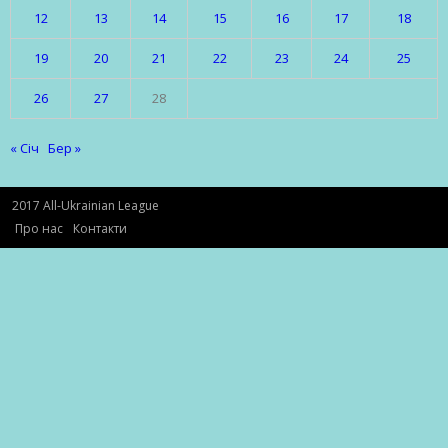
12
13
14
15
16
17
18
19
20
21
22
23
24
25
26
27
28
« Січ
Бер »
2017 All-Ukrainian League
Про нас
Контакти