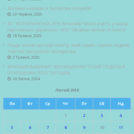
Допомога вдовам з Республіки Колумбія
23 Червня, 2025
БО “ВСЕУКРАЇНСЬКА ЛІГА Легалайф” взяла участь у заході
партнерської української НПО “Ukrainian woman in Greece”
18 Травня, 2025
Пошук шляхів протидії попиту, який сприяє торгівлі людьми
з метою сексуальної експлуатації
3 Травня, 2025
ФРАНЦИЯ ВЫБИРАЕТ АБОЛИЦИОНИСТСКИЙ ПОДХОД В
ОТНОШЕНИИ ПРОСТИТУЦИИ.
30 Липня, 2024
Лютий 2018
Пн
Вт
Ср
Чт
Пт
Сб
Нд
1
2
3
4
5
6
7
8
9
10
11