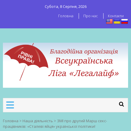
Субота, 8 Серпня, 2026
Головна
Про нас
Контакти
ВСЕУКРАЇНСЬКА ЛІГА ЛЕГАЛАЙФ
Всеукраїнська організація секс-
робітників
Головна
>
Наша діяльність
>
ЗМІ про другий Марш секс-
працівників: «Сталеві яйця» української політики!