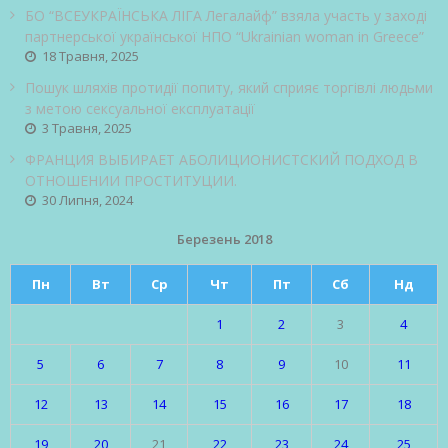
БО “ВСЕУКРАЇНСЬКА ЛІГА Легалайф” взяла участь у заході
партнерської української НПО “Ukrainian woman in Greece”
18 Травня, 2025
Пошук шляхів протидії попиту, який сприяє торгівлі людьми
з метою сексуальної експлуатації
3 Травня, 2025
ФРАНЦИЯ ВЫБИРАЕТ АБОЛИЦИОНИСТСКИЙ ПОДХОД В
ОТНОШЕНИИ ПРОСТИТУЦИИ.
30 Липня, 2024
Березень 2018
Пн
Вт
Ср
Чт
Пт
Сб
Нд
1
2
3
4
5
6
7
8
9
10
11
12
13
14
15
16
17
18
19
20
21
22
23
24
25