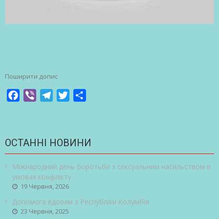
Поширити допис
Facebook
Viber
Telegram
Twitter
Share
ОСТАННІ НОВИНИ
Міжнародний день боротьби з сексуальним насильством в
умовах конфлікту
19 Червня, 2026
Допомога вдовам з Республіки Колумбія
23 Червня, 2025