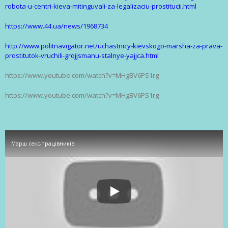
robota-u-centri-kieva-mitinguvali-za-legalizaciu-prostitucii.html
https://www.44.ua/news/1968734
http://www.politnavigator.net/uchastnicy-kievskogo-marsha-za-prava-
prostitutok-vruchili-grojjsmanu-stalnye-yajjca.html
https://www.youtube.com/watch?v=MHgBV6PS1rg
https://www.youtube.com/watch?v=MHgBV6PS1rg
Марш секс-працівників