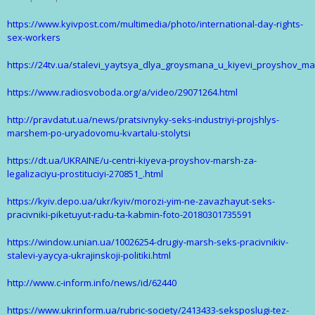
https://www.kyivpost.com/multimedia/photo/international-day-rights-
sex-workers
https://24tv.ua/stalevi_yaytsya_dlya_groysmana_u_kiyevi_proyshov_ma
https://www.radiosvoboda.org/a/video/29071264.html
http://pravdatut.ua/news/pratsivnyky-seks-industriyi-projshlys-
marshem-po-uryadovomu-kvartalu-stolytsi
https://dt.ua/UKRAINE/u-centri-kiyeva-proyshov-marsh-za-
legalizaciyu-prostituciyi-270851_.html
https://kyiv.depo.ua/ukr/kyiv/morozi-yim-ne-zavazhayut-seks-
pracivniki-piketuyut-radu-ta-kabmin-foto-20180301735591
https://window.unian.ua/10026254-drugiy-marsh-seks-pracivnikiv-
stalevi-yaycya-ukrajinskoji-politiki.html
http://www.c-inform.info/news/id/62440
https://www.ukrinform.ua/rubric-society/2413433-seksposlugi-tez-