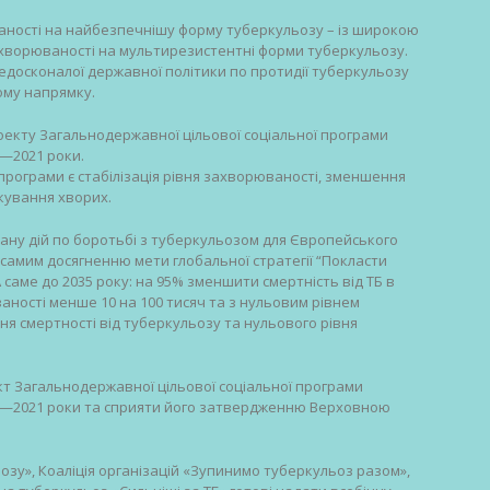
ваності на найбезпечнішу форму туберкульозу – із широкою
о захворюваності на мультирезистентні форми туберкульозу.
едосконалої державної політики по протидії туберкульозу
ьому напрямку.
оекту Загальнодержавної цільової соціальної програми
—2021 роки.
рограми є стабілізація рівня захворюваності, зменшення
ікування хворих.
ану дій по боротьбі з туберкульозом для Європейського
самим досягненню мети глобальної стратегії “Покласти
 саме до 2035 року: на 95% зменшити смертність від ТБ в
ваності менше 10 на 100 тисяч та з нульовим рівнем
вня смертності від туберкульозу та нульового рівня
 Загальнодержавної цільової соціальної програми
8—2021 роки та сприяти його затвердженню Верховною
озу», Коаліція організацій «Зупинимо туберкульоз разом»,