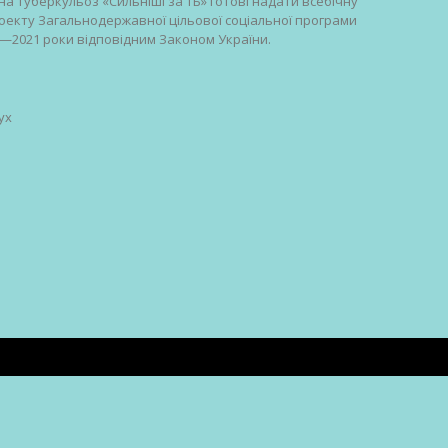
 на туберкульоз «Сильніші за ТБ» готові надати всебічну
екту Загальнодержавної цільової соціальної програми
—2021 роки відповідним Законом України.
ух
О