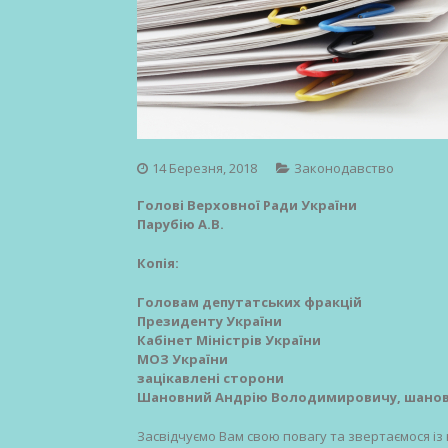
14 Березня, 2018
Законодавство
Голові Верховної Ради України
Парубію А.В.
Копія:
Головам депутатських фракцій
Президенту України
Кабінет Міністрів України
МОЗ України
зацікавлені сторони
Шановний Андрію Володимировичу, шановн
Засвідчуємо Вам свою повагу та звертаємося із