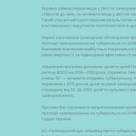
Україна займає перше місце у світі по захворю
стійкістю до ліків, та четверте місце у світі п
Такий стан речей є рукотворним результатом н
в останні роки і відсутністю політичної волі в ц
Наразі закінчилося громадське обговорення пр
протидії захворюванню на туберкульоз на 2018
Важливим значенням майбутньої Національної п
рівня смертності та підвищення ефективності л
Ухвалення програми допоможе досягти цілей Пл
регіону ВООЗ на 2016—2020 роки, сприяючи тим 
кінець ТБ” — зупинити епідемію туберкульозу. А
порівнянні з 2015 роком, досягти рівня захворю
страждань від ТБ. До 2050: досягти нульового рі
захворюваності.
Просимо Вас підтримати запропонований проект
протидії захворюванню на туберкульоз на 201
Радою України.
БО «Громадський рух «Українці проти туберкуль