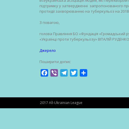
Всеукраїнська асоціація людей, які перехворіли
підтримку у затвердженні запропонованого про
протидії захворюванню на туберкульоз на 2018
З повагою,
голова Правління БО «Фундація «Громадський р
«Українці проти туберкульозу» ВІТАЛІЙ РУДЕНК
Джерело
Поширити допис
Facebook
Viber
Telegram
Twitter
Share
2017 All-Ukrainian League