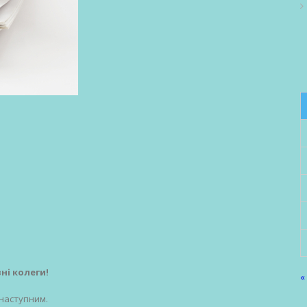
і колеги!
«
 наступним.