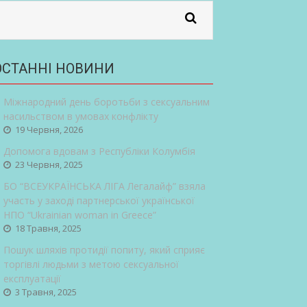
ОСТАННІ НОВИНИ
Міжнародний день боротьби з сексуальним
насильством в умовах конфлікту
19 Червня, 2026
Допомога вдовам з Республіки Колумбія
23 Червня, 2025
БО “ВСЕУКРАЇНСЬКА ЛІГА Легалайф” взяла
участь у заході партнерської української
НПО “Ukrainian woman in Greece”
18 Травня, 2025
Пошук шляхів протидії попиту, який сприяє
торгівлі людьми з метою сексуальної
експлуатації
3 Травня, 2025