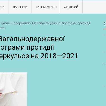
ЕКА
ПАРТНЕРИ
ГАЗЕТА “ЛІЛІТ”
АРХІВНИЙ
 Загальнодержавної цільової соціальної програми протидії
оки
Загальнодержавної
рограми протидії
еркульоз на 2018—2021