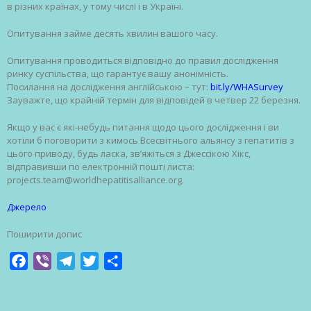
в різних країнах, у тому числі і в Україні.
Опитування займе десять хвилин вашого часу.
Опитування проводиться відповідно до правил дослідження
ринку суспільства, що гарантує вашу анонімність.
Посилання на дослідження англійською – тут:
bit.ly/WHASurvey
Зауважте, що крайній термін для відповідей в четвер 22 березня.
Якщо у вас є які-небудь питання щодо цього дослідження і ви
хотіли б поговорити з кимось Всесвітнього альянсу з гепатитів з
цього приводу, будь ласка, зв’яжіться з Джессікою Хікс,
відправивши по електронній пошті листа:
projects.team@worldhepatitisalliance.org.
Джерело
Поширити допис
Facebook
Viber
Telegram
Twitter
Share