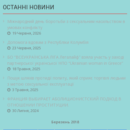
ОСТАННІ НОВИНИ
Міжнародний день боротьби з сексуальним насильством в
умовах конфлікту
19 Червня, 2026
Допомога вдовам з Республіки Колумбія
23 Червня, 2025
БО “ВСЕУКРАЇНСЬКА ЛІГА Легалайф” взяла участь у заході
партнерської української НПО “Ukrainian woman in Greece”
18 Травня, 2025
Пошук шляхів протидії попиту, який сприяє торгівлі людьми
з метою сексуальної експлуатації
3 Травня, 2025
ФРАНЦИЯ ВЫБИРАЕТ АБОЛИЦИОНИСТСКИЙ ПОДХОД В
ОТНОШЕНИИ ПРОСТИТУЦИИ.
30 Липня, 2024
Березень 2018