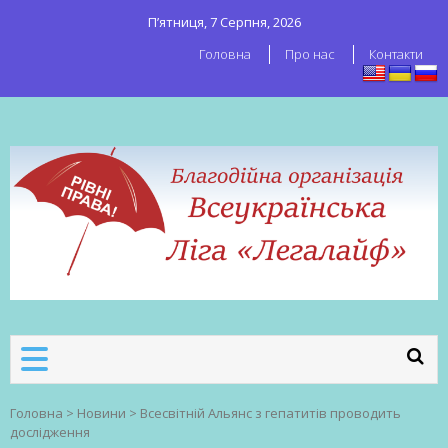
П’ятниця, 7 Серпня, 2026
Головна
Про нас
Контакти
ВСЕУКРАЇНСЬКА ЛІГА ЛЕГАЛАЙФ
Всеукраїнська організація секс-
робітників
Головна
>
Новини
>
Всесвітній Альянс з гепатитів проводить
дослідження