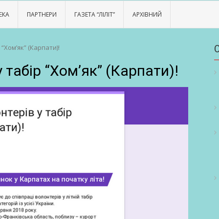
ЕКА
ПАРТНЕРИ
ГАЗЕТА “ЛІЛІТ”
АРХІВНИЙ
“Хом’як” (Карпати)!
табір “Хом’як” (Карпати)!