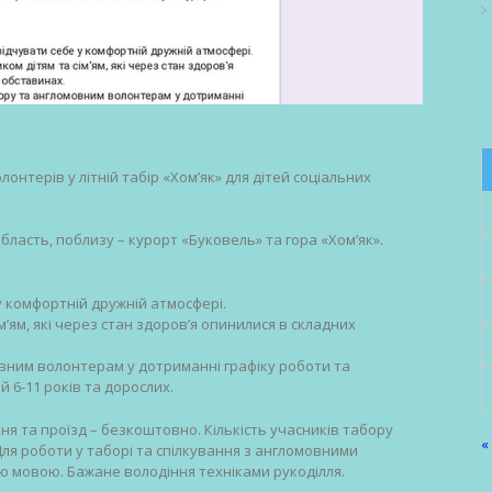
онтерів у літній табір «Хом’як» для дітей соціальних
ласть, поблизу – курорт «Буковель» та гора «Хом’як».
у комфортній дружній атмосфері.
’ям, які через стан здоров’я опинилися в складних
вним волонтерам у дотриманні графіку роботи та
й 6-11 років та дорослих.
я та проїзд – безкоштовно. Кількість учасників табору
«
. Для роботи у таборі та спілкування з англомовними
ю мовою. Бажане володіння техніками рукоділля.