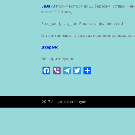
Заявки
приймаються до 23 березня. Успішні ка
квітня 2018 року.
Заздалегідь вдячні Вам за зацікавленість!
Із запитаннями та за додатковою інформацією з
Джерело
Поширити допис
Facebook
Viber
Telegram
Twitter
Share
2017 All-Ukrainian League