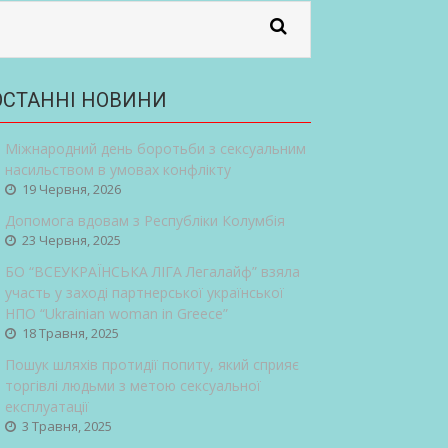
ОСТАННІ НОВИНИ
Міжнародний день боротьби з сексуальним
насильством в умовах конфлікту
19 Червня, 2026
Допомога вдовам з Республіки Колумбія
23 Червня, 2025
БО “ВСЕУКРАЇНСЬКА ЛІГА Легалайф” взяла
участь у заході партнерської української
НПО “Ukrainian woman in Greece”
18 Травня, 2025
Пошук шляхів протидії попиту, який сприяє
торгівлі людьми з метою сексуальної
експлуатації
3 Травня, 2025