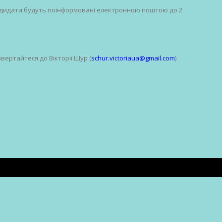
ндидати будуть поінформовані електронною поштою до 2
вертайтеся до Вікторії Щур (
schur.victoriaua@gmail.com
)