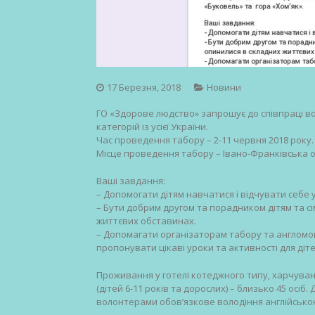
17 Березня, 2018
Новини
ГО «Здорове людство» запрошує до співпраці вол
категорій із усієї України.
Час проведення табору – 2-11 червня 2018 року.
Місце проведення табору – Івано-Франківська об
Ваші завдання:
– Допомогати дітям навчатися і відчувати себе 
– Бути добрим другом та порадником дітям та сім
життєвих обставинах.
– Допомагати організаторам табору та англомо
пропонувати цікаві уроки та активності для діте
Проживання у готелі котеджного типу, харчуванн
(дітей 6-11 років та дорослих) – близько 45 осіб
волонтерами обов’язкове володіння англійсько