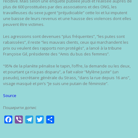
récidive. Mais selon une enquête publiée jeudi et réalisée auprès de
plus de 600 prostituées par des associations et des ONG, les
travailleuses du sexe jugent “préjudiciable” cette loi et lui imputent
une baisse de leurs revenus et une hausse des violences dont elles
peuvent être victimes.
Les agressions sont devenues “plus fréquentes”, “les putes sont
rabaissées”, il reste “les mauvais clients, ceux qui marchandent les
prix ou veulent des rapports non protégés”, a lancé à la tribune
Françoise Gil, présidente des “Amis du bus des femmes”.
“95% de la planète pénalise le tapin, l’offre, la demande ou les deux,
et pourtant ça n’a pas disparu”, a fait valoir “Mylène Juste” (un
pseudo), secrétaire générale du Strass, “dans la rue depuis 16 ans”,
visage masqué et pin’s “Je suis une putain de féministe”.
Source
Поширити допис
Facebook
Viber
Telegram
Twitter
Share