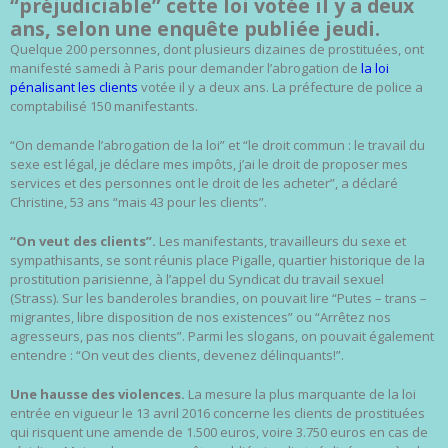
“préjudiciable” cette loi votée il y a deux
ans, selon une enquête publiée jeudi.
Quelque 200 personnes, dont plusieurs dizaines de prostituées, ont
manifesté samedi à Paris pour demander l’abrogation de
la loi
pénalisant les clients
votée il y a deux ans. La préfecture de police a
comptabilisé 150 manifestants.
“On demande l’abrogation de la loi” et “le droit commun : le travail du
sexe est légal, je déclare mes impôts, j’ai le droit de proposer mes
services et des personnes ont le droit de les acheter”, a déclaré
Christine, 53 ans “mais 43 pour les clients”.
“On veut des clients”.
Les manifestants, travailleurs du sexe et
sympathisants, se sont réunis place Pigalle, quartier historique de la
prostitution parisienne, à l’appel du Syndicat du travail sexuel
(Strass). Sur les banderoles brandies, on pouvait lire “Putes – trans –
migrantes, libre disposition de nos existences” ou “Arrêtez nos
agresseurs, pas nos clients”. Parmi les slogans, on pouvait également
entendre : “On veut des clients, devenez délinquants!”.
Une hausse des violences.
La mesure la plus marquante de la loi
entrée en vigueur le 13 avril 2016 concerne les clients de prostituées
qui risquent une amende de 1.500 euros, voire 3.750 euros en cas de